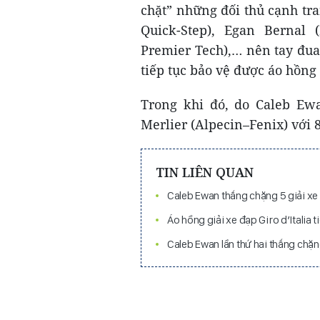
chặt” những đối thủ cạnh tr
Quick-Step), Egan Bernal (
Premier Tech),… nên tay đua
tiếp tục bảo vệ được áo hồng 
Trong khi đó, do Caleb Ew
Merlier (Alpecin–Fenix) với 
TIN LIÊN QUAN
Caleb Ewan thắng chặng 5 giải xe đ
Áo hồng giải xe đạp Giro d’Italia t
Caleb Ewan lần thứ hai thắng chặng