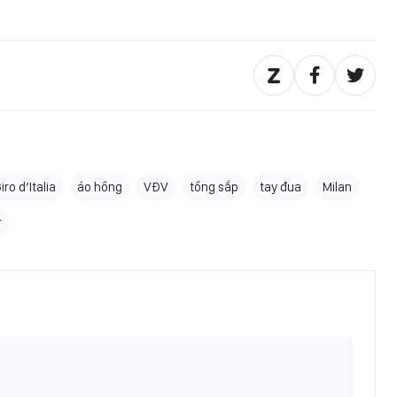
iro d’Italia
áo hồng
VĐV
tổng sắp
tay đua
Milan
r