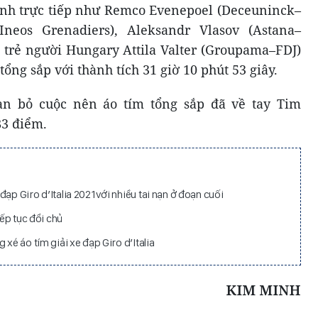
anh trực tiếp như Remco Evenepoel (Deceuninck–
Ineos Grenadiers), Aleksandr Vlasov (Astana–
 trẻ người Hungary Attila Valter (Groupama–FDJ)
tổng sắp với thành tích 31 giờ 10 phút 53 giây.
an bỏ cuộc nên áo tím tổng sắp đã về tay Tim
83 điểm.
ạp Giro d’Italia 2021với nhiều tai nạn ở đoạn cuối
iếp tục đổi chủ
 xé áo tím giải xe đạp Giro d’Italia
KIM MINH