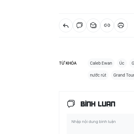
TỪ KHÓA
Caleb Ewan
Úc
G
nước rút
Grand Tou
BÌNH LUẬN