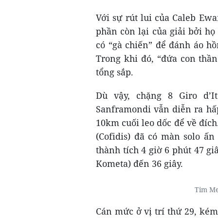
Với sự rút lui của Caleb Ewa
phần còn lại của giải bởi h
có “gà chiến” để đánh áo hồ
Trong khi đó, “đứa con thần
tổng sắp.
Dù vậy, chặng 8 Giro d’I
Sanframondi vẫn diễn ra hấ
10km cuối leo dốc để về đích.
(Cofidis) đã có màn solo ấ
thành tích 4 giờ 6 phút 47 gi
Kometa) đến 36 giây.
Tim Me
Cán mức ở vị trí thứ 29, ké