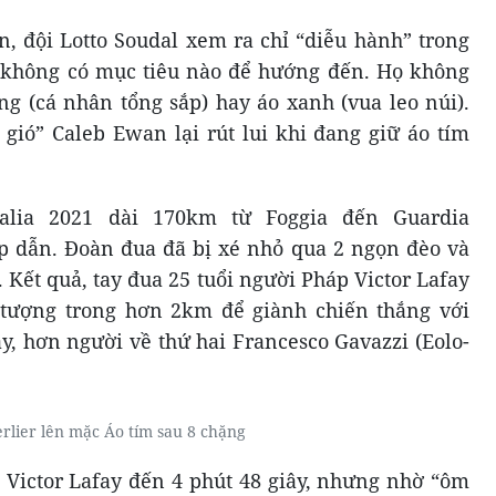
n, đội Lotto Soudal xem ra chỉ “diễu hành” trong
ọ không có mục tiêu nào để hướng đến. Họ không
ng (cá nhân tổng sắp) hay áo xanh (vua leo núi).
 gió” Caleb Ewan lại rút lui khi đang giữ áo tím
talia 2021 dài 170km từ Foggia đến Guardia
p dẫn. Đoàn đua đã bị xé nhỏ qua 2 ngọn đèo và
 Kết quả, tay đua 25 tuổi người Pháp Victor Lafay
n tượng trong hơn 2km để giành chiến thắng với
ây, hơn người về thứ hai Francesco Gavazzi (Eolo-
rlier lên mặc Áo tím sau 8 chặng
m Victor Lafay đến 4 phút 48 giây, nhưng nhờ “ôm