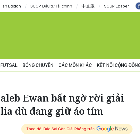
lish Edition
SGGP Đầu tư Tài chính
中文版
SGGP Epaper
FUTSAL
BÓNG CHUYỀN
CÁC MÔN KHÁC
KẾT NỐI CỘNG ĐỒN
Caleb Ewan bất ngờ rời giải
alia dù đang giữ áo tím
Theo dõi Báo Sài Gòn Giải Phóng trên