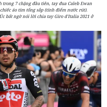
 trong 7 chặng đầu tiên, tay đua Caleb Ewan
chiếc áo tím tổng sắp (tính điểm nước rút).
 bất ngờ nói lời chia tay Giro d'Italia 2021 ở