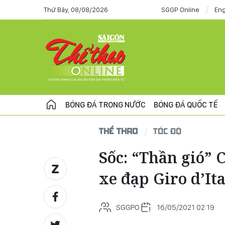
Thứ Bảy, 08/08/2026
SGGP Online
Eng
BÓNG ĐÁ TRONG NƯỚC
BÓNG ĐÁ QUỐC TẾ
THỂ THAO
TỐC ĐỘ
Sốc: “Thần gió” 
xe đạp Giro d’It
SGGPO
16/05/2021 02:19