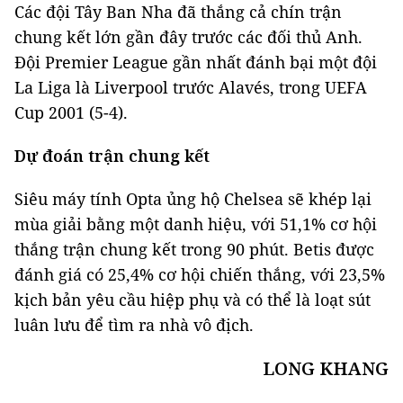
Các đội Tây Ban Nha đã thắng cả chín trận
chung kết lớn gần đây trước các đối thủ Anh.
Đội Premier League gần nhất đánh bại một đội
La Liga là Liverpool trước Alavés, trong UEFA
Cup 2001 (5-4).
Dự đoán trận chung kết
Siêu máy tính Opta ủng hộ Chelsea sẽ khép lại
mùa giải bằng một danh hiệu, với 51,1% cơ hội
thắng trận chung kết trong 90 phút. Betis được
đánh giá có 25,4% cơ hội chiến thắng, với 23,5%
kịch bản yêu cầu hiệp phụ và có thể là loạt sút
luân lưu để tìm ra nhà vô địch.
LONG KHANG