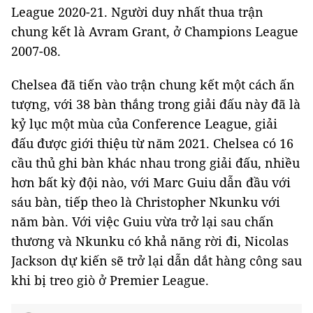
League 2020-21. Người duy nhất thua trận
chung kết là Avram Grant, ở Champions League
2007-08.
Chelsea đã tiến vào trận chung kết một cách ấn
tượng, với 38 bàn thắng trong giải đấu này đã là
kỷ lục một mùa của Conference League, giải
đấu được giới thiệu từ năm 2021. Chelsea có 16
cầu thủ ghi bàn khác nhau trong giải đấu, nhiều
hơn bất kỳ đội nào, với Marc Guiu dẫn đầu với
sáu bàn, tiếp theo là Christopher Nkunku với
năm bàn. Với việc Guiu vừa trở lại sau chấn
thương và Nkunku có khả năng rời đi, Nicolas
Jackson dự kiến sẽ trở lại dẫn dắt hàng công sau
khi bị treo giò ở Premier League.