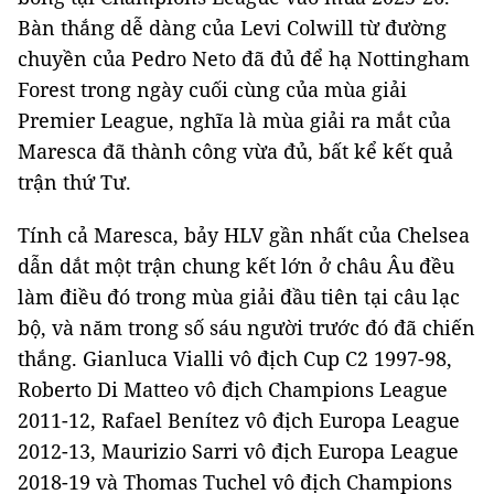
Bàn thắng dễ dàng của Levi Colwill từ đường
chuyền của Pedro Neto đã đủ để hạ Nottingham
Forest trong ngày cuối cùng của mùa giải
Premier League, nghĩa là mùa giải ra mắt của
Maresca đã thành công vừa đủ, bất kể kết quả
trận thứ Tư.
Tính cả Maresca, bảy HLV gần nhất của Chelsea
dẫn dắt một trận chung kết lớn ở châu Âu đều
làm điều đó trong mùa giải đầu tiên tại câu lạc
bộ, và năm trong số sáu người trước đó đã chiến
thắng. Gianluca Vialli vô địch Cup C2 1997-98,
Roberto Di Matteo vô địch Champions League
2011-12, Rafael Benítez vô địch Europa League
2012-13, Maurizio Sarri vô địch Europa League
2018-19 và Thomas Tuchel vô địch Champions