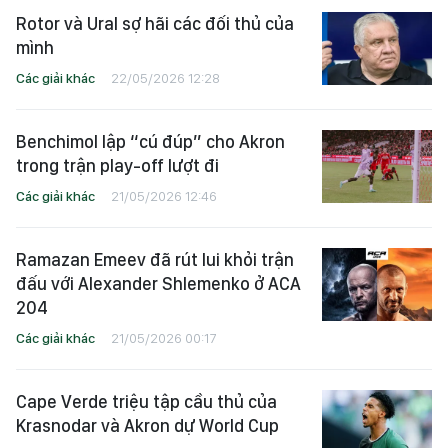
Rotor và Ural sợ hãi các đối thủ của
mình
Các giải khác
22/05/2026 12:28
Benchimol lập “cú đúp” cho Akron
trong trận play-off lượt đi
Các giải khác
21/05/2026 12:46
Ramazan Emeev đã rút lui khỏi trận
đấu với Alexander Shlemenko ở ACA
204
Các giải khác
21/05/2026 00:17
Cape Verde triệu tập cầu thủ của
Krasnodar và Akron dự World Cup