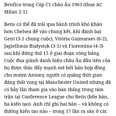
Benfica trong Cúp C1 châu Âu 1963 (thua AC
Milan 2-1).
Betis có thể đã trải qua hành trình khó khăn
hơn Chelsea để vào chung kết, khi đánh bại
Gent (3-1 chung cuộc), Vitória Guimaraes (6-2),
Jagiellonia Białystok (3-1) và Fiorentina (4-3)
sau khi đứng thứ 15 ở giai đoạn vòng bảng.
Cuộc đua giành danh hiệu châu Âu đầu tiên của
họ được thúc đẩy mạnh mẽ bởi bản hợp đồng
cho mượn Antony, người có quãng thời gian
đáng thất vọng tại Manchester United nhưng đã
có bảy lần tham gia vào bàn thắng trong tám
trận tại Conference League cho Betis (bốn bàn,
ba kiến tạo). Anh chỉ ghi hai bàn – và không có
đường kiến tạo nào – trong 17 lần ra sân ở các