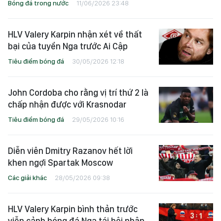
Bóng đá trong nước
11/06/2026 23:48
HLV Valery Karpin nhận xét về thất
bại của tuyển Nga trước Ai Cập
Tiêu điểm bóng đá
30/05/2026 12:18
John Cordoba cho rằng vị trí thứ 2 là
chấp nhận được với Krasnodar
Tiêu điểm bóng đá
29/05/2026 10:16
Diễn viên Dmitry Razanov hết lời
khen ngợi Spartak Moscow
Các giải khác
28/05/2026 09:38
HLV Valery Karpin bình thản trước
viễn cảnh bóng đá Nga tái hội nhập