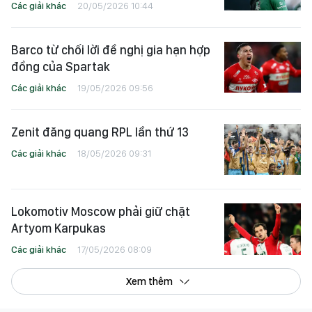
Các giải khác
20/05/2026 10:44
Barco từ chối lời đề nghị gia hạn hợp
đồng của Spartak
Các giải khác
19/05/2026 09:56
Zenit đăng quang RPL lần thứ 13
Các giải khác
18/05/2026 09:31
Lokomotiv Moscow phải giữ chặt
Artyom Karpukas
Các giải khác
17/05/2026 08:09
Xem thêm