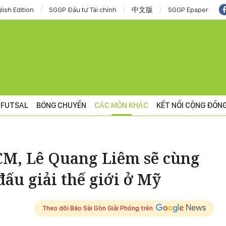
lish Edition
SGGP Đầu tư Tài chính
中文版
SGGP Epaper
FUTSAL
BÓNG CHUYỀN
CÁC MÔN KHÁC
KẾT NỐI CỘNG ĐỒN
HCM, Lê Quang Liêm sẽ cùng
đấu giải thế giới ở Mỹ
Theo dõi Báo Sài Gòn Giải Phóng trên