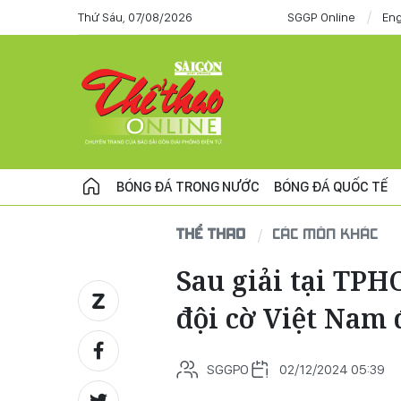
Thứ Sáu, 07/08/2026
SGGP Online
Eng
BÓNG ĐÁ TRONG NƯỚC
BÓNG ĐÁ QUỐC TẾ
THỂ THAO
CÁC MÔN KHÁC
Sau giải tại TP
đội cờ Việt Nam 
SGGPO
02/12/2024 05:39