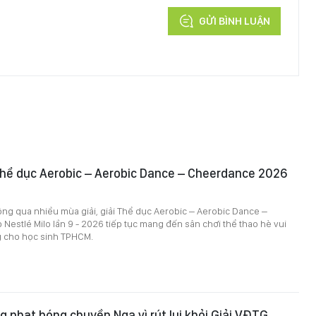
GỬI BÌNH LUẬN
 Thể dục Aerobic – Aerobic Dance – Cheerdance 2026
ông qua nhiều mùa giải, giải Thể dục Aerobic – Aerobic Dance –
estlé Milo lần 9 - 2026 tiếp tục mang đến sân chơi thể thao hè vui
 cho học sinh TPHCM.
g phạt bóng chuyền Nga vì rút lui khỏi Giải VĐTG