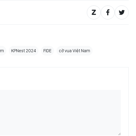
êm
KPNest 2024
FIDE
cờ vua Việt Nam