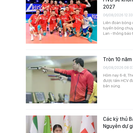
2027
06/08/2026 12:33
Liên đoàn bóng c
tuyển bóng chuyề
Lan - thông báo 
Tròn 10 năm 
06/08/2026 08:0
Hôm nay 6-8, Thể
được tấm HCV đầu
bắn súng.
Các kỳ thủ 
Nguyên dự gi