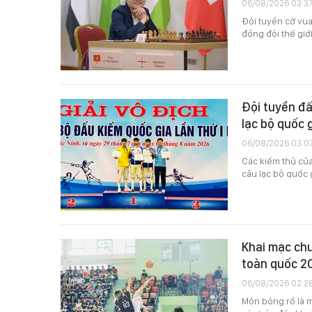
06/08/2026 03:3
Đội tuyển cờ vua
đồng đội thế giớ
Đội tuyển đấ
lạc bộ quốc 
06/08/2026 03:0
Các kiếm thủ của 
câu lạc bộ quốc 
Khai mạc chư
toàn quốc 2
06/08/2026 02:2
Môn bóng rổ là m