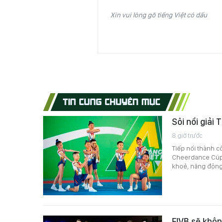
Xin vui lòng gõ tiếng Việt có dấu
TIN CÙNG CHUYÊN MỤC
Sôi nổi giải
8 giờ trước
Tiếp nối thành c
Cheerdance Cúp N
khoẻ, năng động
FIVB sẽ khôn