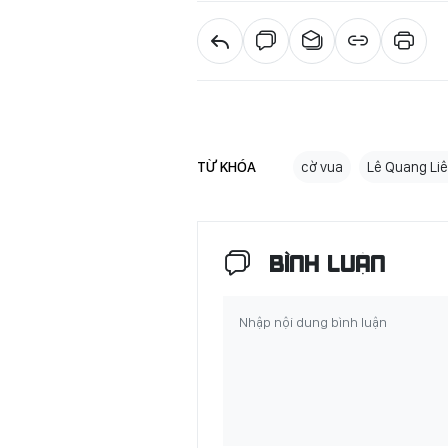
TỪ KHÓA
cờ vua
Lê Quang Li
BÌNH LUẬN