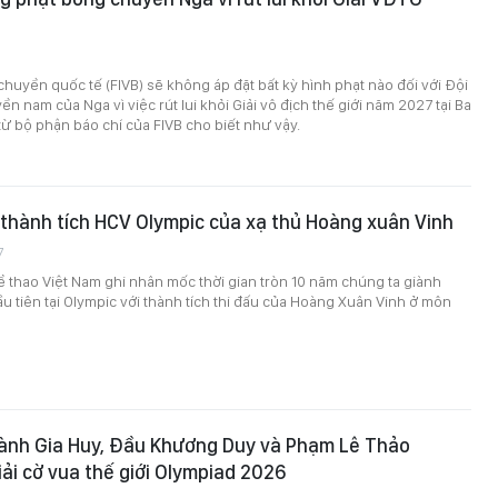
huyền quốc tế (FIVB) sẽ không áp đặt bất kỳ hình phạt nào đối với Đội
n nam của Nga vì việc rút lui khỏi Giải vô địch thế giới năm 2027 tại Ba
từ bộ phận báo chí của FIVB cho biết như vậy.
thành tích HCV Olympic của xạ thủ Hoàng xuân Vinh
7
 thao Việt Nam ghi nhân mốc thời gian tròn 10 năm chúng ta giành
 tiên tại Olympic với thành tích thi đấu của Hoàng Xuân Vinh ở môn
Bành Gia Huy, Đầu Khương Duy và Phạm Lê Thảo
ải cờ vua thế giới Olympiad 2026