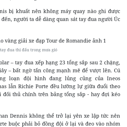
nnis bị khuất nên không máy quay nào ghi được
h đến, người ta dễ dàng quan sát tay đua người Úc
tay đua thi đấu trong mưa gió
olar – tay đua xếp hạng 23 tổng sắp sau 2 chặng,
ây – bất ngờ tấn công mạnh mẽ để vượt lên. Cú
g loạn đội hình đang lủng củng của Ineos
as lẫn Richie Porte đều lưỡng lự giữa đuổi theo
 đối thủ chính trên bảng tổng sắp - hay đợi kéo
an Dennis không thể trở lại yên xe lập tức nên
rte buộc phải bỏ đồng đội ở lại và đeo vào nhóm