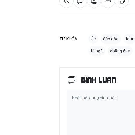
TỪ KHÓA
Úc
đèo dốc
tour
té ngã
chặng đua
BÌNH LUẬN