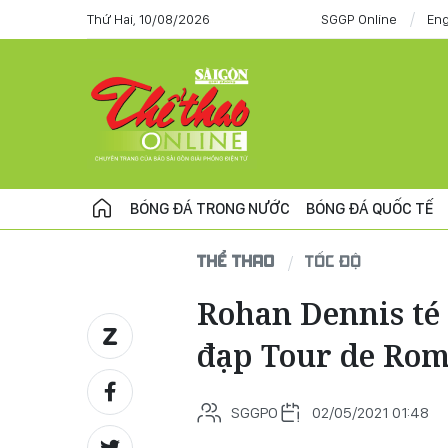
Thứ Hai, 10/08/2026
SGGP Online
Eng
BÓNG ĐÁ TRONG NƯỚC
BÓNG ĐÁ QUỐC TẾ
THỂ THAO
TỐC ĐỘ
Rohan Dennis té 
đạp Tour de Ro
SGGPO
02/05/2021 01:48