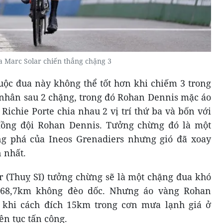
 Marc Solar chiến thắng chặng 3
uộc đua này không thể tốt hơn khi chiếm 3 trong
á nhân sau 2 chặng, trong đó Rohan Dennis mặc áo
ichie Porte chia nhau 2 vị trí thứ ba và bốn với
đồng đội Rohan Dennis. Tưởng chừng đó là một
ông phá của Ineos Grenadiers nhưng gió đã xoay
 nhất.
r (Thuỵ Sĩ) tưởng chừng sẽ là một chặng đua khó
 168,7km không đèo dốc. Nhưng áo vàng Rohan
 khi cách đích 15km trong cơn mưa lạnh giá ở
iên tục tấn công.