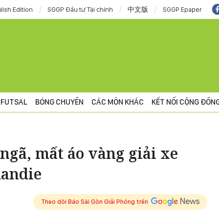
lish Edition
SGGP Đầu tư Tài chính
中文版
SGGP Epaper
FUTSAL
BÓNG CHUYỀN
CÁC MÔN KHÁC
KẾT NỐI CỘNG ĐỒN
ngã, mất áo vàng giải xe
mandie
Theo dõi Báo Sài Gòn Giải Phóng trên