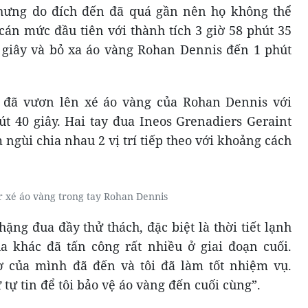
Nhưng do đích đến đã quá gần nên họ không thể
án mức đầu tiên với thành tích 3 giờ 58 phút 35
 giây và bỏ xa áo vàng Rohan Dennis đến 1 phút
r đã vươn lên xé áo vàng của Rohan Dennis với
út 40 giây. Hai tay đua Ineos Grenadiers Geraint
ngùi chia nhau 2 vị trí tiếp theo với khoảng cách
r xé áo vàng trong tay Rohan Dennis
hặng đua đầy thử thách, đặc biệt là thời tiết lạnh
a khác đã tấn công rất nhiều ở giai đoạn cuối.
ơ của mình đã đến và tôi đã làm tốt nhiệm vụ.
tự tin để tôi bảo vệ áo vàng đến cuối cùng”.