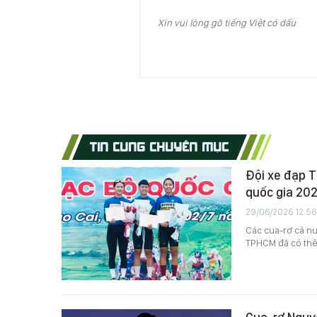
Xin vui lòng gõ tiếng Việt có dấu
TIN CÙNG CHUYÊN MỤC
Đội xe đạp T
quốc gia 20
29/06/2026 12:56
Các cua-rơ cả nướ
TPHCM đã có thê