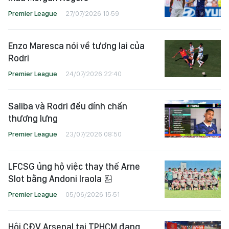
Premier League
27/07/2026 10:59
Enzo Maresca nói về tương lai của
Rodri
Premier League
24/07/2026 22:40
Saliba và Rodri đều dính chấn
thương lưng
Premier League
23/07/2026 08:50
LFCSG ủng hộ việc thay thế Arne
Slot bằng Andoni Iraola
Premier League
05/06/2026 15:51
Hội CĐV Arsenal tại TPHCM đang