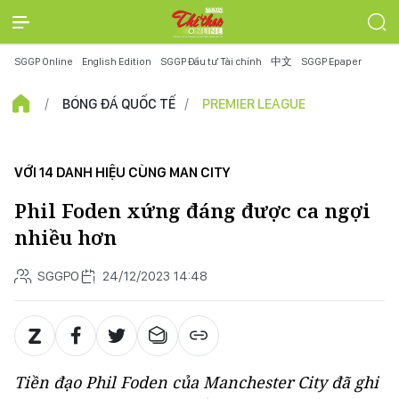
SGGP Online
English Edition
SGGP Đầu tư Tài chính
中文
SGGP Epaper
BÓNG ĐÁ QUỐC TẾ
PREMIER LEAGUE
VỚI 14 DANH HIỆU CÙNG MAN CITY
Phil Foden xứng đáng được ca ngợi
nhiều hơn
SGGPO
24/12/2023 14:48
Tiền đạo Phil Foden của Manchester City đã ghi