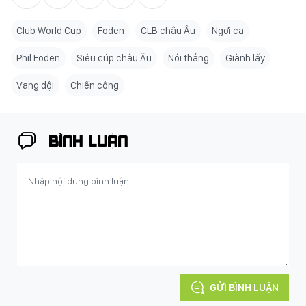
Club World Cup
Foden
CLB châu Âu
Ngợi ca
Phil Foden
Siêu cúp châu Âu
Nói thẳng
Giành lấy
Vang dội
Chiến công
BÌNH LUẬN
GỬI BÌNH LUẬN