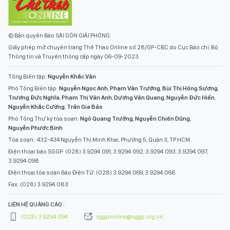
© Bản quyền Báo SÀI GÒN GIẢI PHÓNG.
Giấy phép mở chuyên trang Thể Thao Online số 28/GP-CBC do Cục Báo chí, Bộ
Thông tin và Truyền thông cấp ngày 06-09-2023.
Tổng Biên tập:
Nguyễn Khắc Văn
Phó Tổng Biên tập:
Nguyễn Ngọc Anh
,
Phạm Văn Trường
,
Bùi Thị Hồng Sương
,
Trương Đức Nghĩa
,
Phạm Thị Vân Anh
,
Dương Văn Quang
,
Nguyễn Đức Hiển
,
Nguyễn Khắc Cường
,
Trần Gia Bảo
Phó Tổng Thư ký tòa soạn:
Ngô Quang Trưởng
,
Nguyễn Chiến Dũng
,
Nguyễn Phước Bình
Tòa soạn : 432-434 Nguyễn Thị Minh Khai, Phường 5, Quận 3, TP.HCM
Điện thoại báo SGGP: (028) 3.9294.091, 3.9294.092, 3.9294.093, 3.9294.097,
3.9294.098
Điện thoại tòa soạn Báo Điện Tử: (028) 3.9294.069, 3.9294.068
Fax: (028) 3.9294.083
LIÊN HỆ QUẢNG CÁO :
(028) 3.9294.094
sggponline@sggp.org.vn