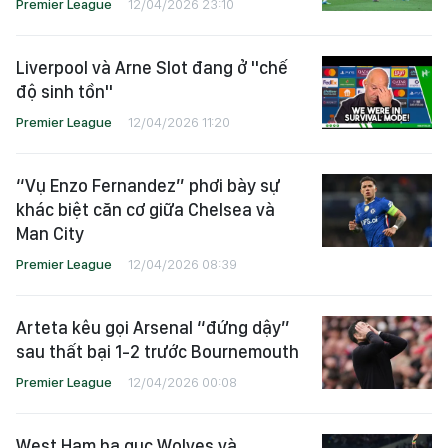
Premier League
12/04/2026 23:10
Liverpool và Arne Slot đang ở "chế
độ sinh tồn"
Premier League
12/04/2026 11:20
“Vụ Enzo Fernandez” phơi bày sự
khác biệt căn cơ giữa Chelsea và
Man City
Premier League
12/04/2026 08:39
Arteta kêu gọi Arsenal “đứng dậy”
sau thất bại 1-2 trước Bournemouth
Premier League
12/04/2026 00:08
West Ham hạ gục Wolves và