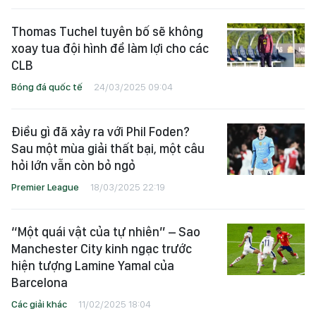
Thomas Tuchel tuyên bố sẽ không
xoay tua đội hình để làm lợi cho các
CLB
Bóng đá quốc tế
24/03/2025 09:04
Điều gì đã xảy ra với Phil Foden?
Sau một mùa giải thất bại, một câu
hỏi lớn vẫn còn bỏ ngỏ
Premier League
18/03/2025 22:19
“Một quái vật của tự nhiên” – Sao
Manchester City kinh ngạc trước
hiện tượng Lamine Yamal của
Barcelona
Các giải khác
11/02/2025 18:04