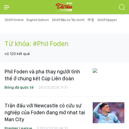
SGGP Online
English Edition
SGGP Đầu tư Tài chính
中文
SGGP Epaper
Từ khóa:
#Phil Foden
có
120
kết quả
Phil Foden và pha thay người tình
thế ở chung kết Cúp Liên đoàn
Bóng đá quốc tế
24/03/2026 11:31
Trận đấu với Newcastle có cứu sự
nghiệp của Foden đang mờ nhạt tại
Man City
Premier League
07/03/2026 04:31