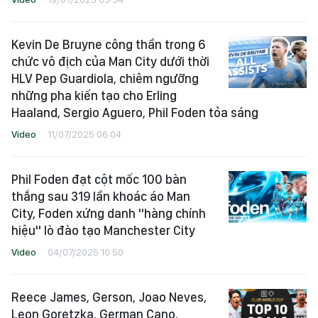
Kevin De Bruyne công thần trong 6
chức vô địch của Man City dưới thời
HLV Pep Guardiola, chiêm ngưỡng
những pha kiến ​​tạo cho Erling
Haaland, Sergio Aguero, Phil Foden tỏa sáng
Video
11/07/2025 06:04
Phil Foden đạt cột mốc 100 bàn
thắng sau 319 lần khoác áo Man
City, Foden xứng danh "hàng chính
hiệu" lò đào tạo Manchester City
Video
04/07/2025 10:50
Reece James, Gerson, Joao Neves,
Leon Goretzka, German Cano,