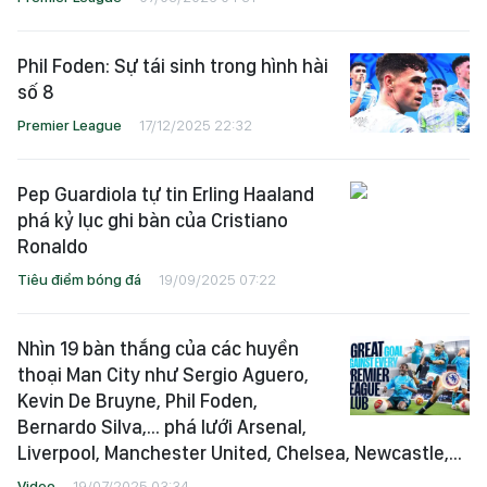
Phil Foden: Sự tái sinh trong hình hài
số 8
Premier League
17/12/2025 22:32
Pep Guardiola tự tin Erling Haaland
phá kỷ lục ghi bàn của Cristiano
Ronaldo
Tiêu điểm bóng đá
19/09/2025 07:22
Nhìn 19 bàn thắng của các huyền
thoại Man City như Sergio Aguero,
Kevin De Bruyne, Phil Foden,
Bernardo Silva,... phá lưới Arsenal,
Liverpool, Manchester United, Chelsea, Newcastle,...
Video
19/07/2025 03:34