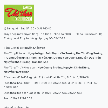
© Bản quyền Báo SÀI GÒN GIẢI PHÓNG.
Giấy phép mở chuyên trang Thể Thao Online số 28/GP-CBC do Cục Báo chí, Bộ
Thông tin và Truyền thông cấp ngày 06-09-2023.
Tổng Biên tập:
Nguyễn Khắc Văn
Phó Tổng Biên tập:
Nguyễn Ngọc Anh
,
Phạm Văn Trường
,
Bùi Thị Hồng Sương
,
Trương Đức Nghĩa
,
Phạm Thị Vân Anh
,
Dương Văn Quang
,
Nguyễn Đức Hiển
,
Nguyễn Khắc Cường
,
Trần Gia Bảo
Phó Tổng Thư ký tòa soạn:
Ngô Quang Trưởng
,
Nguyễn Chiến Dũng
,
Nguyễn Phước Bình
Tòa soạn : 432-434 Nguyễn Thị Minh Khai, Phường 5, Quận 3, TP.HCM
Điện thoại báo SGGP: (028) 3.9294.091, 3.9294.092, 3.9294.093, 3.9294.097,
3.9294.098
Điện thoại tòa soạn Báo Điện Tử: (028) 3.9294.069, 3.9294.068
Fax: (028) 3.9294.083
LIÊN HỆ QUẢNG CÁO :