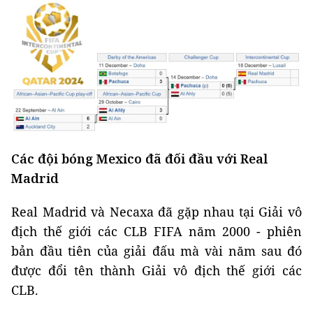
Các đội bóng Mexico đã đối đầu với Real
Madrid
Real Madrid và Necaxa đã gặp nhau tại Giải vô
địch thế giới các CLB FIFA năm 2000 - phiên
bản đầu tiên của giải đấu mà vài năm sau đó
được đổi tên thành Giải vô địch thế giới các
CLB.