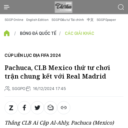
SGGP Online
English Edition
SGGP Đầu tư Tài chính
中文
SGGP Epaper
BÓNG ĐÁ QUỐC TẾ
CÁC GIẢI KHÁC
CÚP LIÊN LỤC ĐỊA FIFA 2024
Pachuca, CLB Mexico thứ tư chơi
trận chung kết với Real Madrid
SGGPO
16/12/2024 17:45
Thắng CLB Ai Cập Al-Ahly, Pachuca (Mexico)