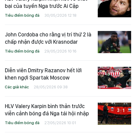
bại của tuyển Nga trước Ai Cập
Tiêu điểm bóng đá
30/05/2026 12:18
John Cordoba cho rằng vị trí thứ 2 là
chấp nhận được với Krasnodar
Tiêu điểm bóng đá
29/05/2026 10:16
Diễn viên Dmitry Razanov hết lời
khen ngợi Spartak Moscow
Các giải khác
28/05/2026 09:38
HLV Valery Karpin bình thản trước
viễn cảnh bóng đá Nga tái hội nhập
Tiêu điểm bóng đá
27/05/2026 10:01