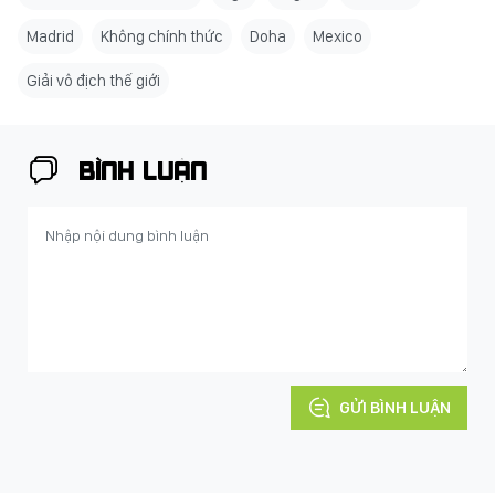
Madrid
Không chính thức
Doha
Mexico
Giải vô địch thế giới
BÌNH LUẬN
GỬI BÌNH LUẬN