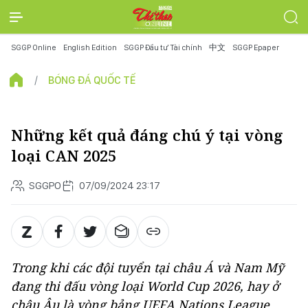
SGGP Online
English Edition
SGGP Đầu tư Tài chính
中文
SGGP Epaper
BÓNG ĐÁ QUỐC TẾ
Những kết quả đáng chú ý tại vòng
loại CAN 2025
SGGPO
07/09/2024 23:17
Trong khi các đội tuyển tại châu Á và Nam Mỹ
đang thi đấu vòng loại World Cup 2026, hay ở
châu Âu là vòng bảng UEFA Nations League