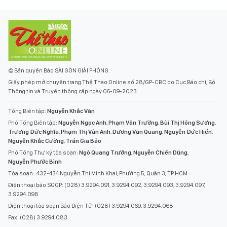
© Bản quyền Báo SÀI GÒN GIẢI PHÓNG.
Giấy phép mở chuyên trang Thể Thao Online số 28/GP-CBC do Cục Báo chí, Bộ
Thông tin và Truyền thông cấp ngày 06-09-2023.
Tổng Biên tập:
Nguyễn Khắc Văn
Phó Tổng Biên tập:
Nguyễn Ngọc Anh
,
Phạm Văn Trường
,
Bùi Thị Hồng Sương
,
Trương Đức Nghĩa
,
Phạm Thị Vân Anh
,
Dương Văn Quang
,
Nguyễn Đức Hiển
,
Nguyễn Khắc Cường
,
Trần Gia Bảo
Phó Tổng Thư ký tòa soạn:
Ngô Quang Trưởng
,
Nguyễn Chiến Dũng
,
Nguyễn Phước Bình
Tòa soạn : 432-434 Nguyễn Thị Minh Khai, Phường 5, Quận 3, TP.HCM
Điện thoại báo SGGP: (028) 3.9294.091, 3.9294.092, 3.9294.093, 3.9294.097,
3.9294.098
Điện thoại tòa soạn Báo Điện Tử: (028) 3.9294.069, 3.9294.068
Fax: (028) 3.9294.083