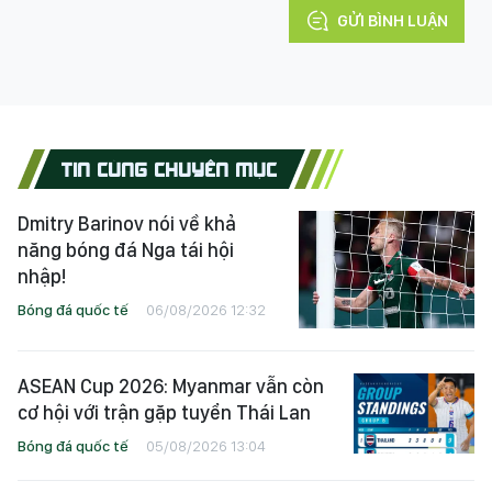
GỬI BÌNH LUẬN
TIN CÙNG CHUYÊN MỤC
Dmitry Barinov nói về khả
năng bóng đá Nga tái hội
nhập!
Bóng đá quốc tế
06/08/2026 12:32
ASEAN Cup 2026: Myanmar vẫn còn
cơ hội với trận gặp tuyển Thái Lan
Bóng đá quốc tế
05/08/2026 13:04