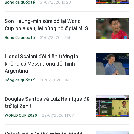
Bóng đá quốc tế
31/07/2026 10:23
Son Heung-min sớm bỏ lại World
Cup phía sau, lại bùng nổ ở giải MLS
Bóng đá quốc tế
31/07/2026 07:55
Lionel Scaloni đối diện tương lai
không có Messi trong đội hình
Argentina
Bóng đá quốc tế
30/07/2026 00:36
Douglas Santos và Luiz Henrique đã
trở lại Zenit
WORLD CUP 2026
22/07/2026 14:07