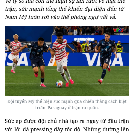
về tỷ số mà còn thể hiện sự lấn lướt về mặt thế
trận, sức mạnh tổng thể khiến đại diện đến từ
Nam Mỹ luôn rơi vào thế phòng ngự vất vả.
Đội tuyển Mỹ thể hiện sức mạnh qua chiến thắng cách biệt
trước Paraguay ở trận ra quân.
Sức ép được đội chủ nhà tạo ra ngay từ đầu trận
với lối đá pressing đầy tốc độ. Những đường lên