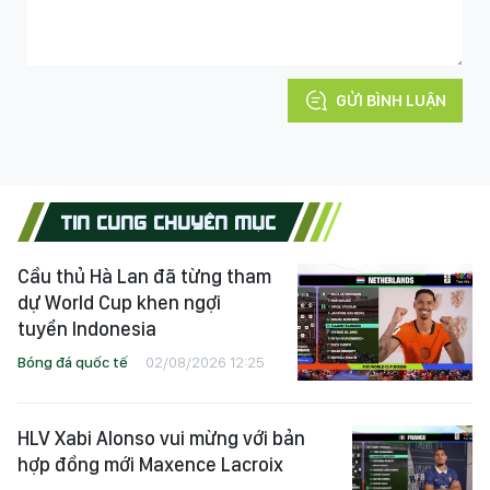
GỬI BÌNH LUẬN
TIN CÙNG CHUYÊN MỤC
Cầu thủ Hà Lan đã từng tham
dự World Cup khen ngợi
tuyển Indonesia
Bóng đá quốc tế
02/08/2026 12:25
HLV Xabi Alonso vui mừng với bản
hợp đồng mới Maxence Lacroix