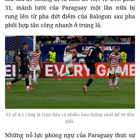
31, mành lưới của Paraguay một lần nữa bị
rung lên từ pha dứt điểm của Balogun sau pha
phối hợp tấn công nhanh ở trung lộ.
Tỷ số 4-1 cũng là trận đấu có nhiều bàn thắng nhất kể từ đầu
giải.
Những nỗ lực phòng ngự của Paraguay thực sự