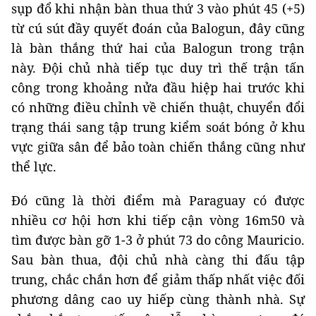
sụp đổ khi nhận bàn thua thứ 3 vào phút 45 (+5)
từ cú sút đầy quyết đoán của Balogun, đây cũng
là bàn thắng thứ hai của Balogun trong trận
này. Đội chủ nhà tiếp tục duy trì thế trận tấn
công trong khoảng nửa đầu hiệp hai trước khi
có những điều chỉnh về chiến thuật, chuyển đổi
trạng thái sang tập trung kiểm soát bóng ở khu
vực giữa sân để bảo toàn chiến thắng cũng như
thể lực.
Đó cũng là thời điểm mà Paraguay có được
nhiều cơ hội hơn khi tiếp cận vòng 16m50 và
tìm được bàn gỡ 1-3 ở phút 73 do công Mauricio.
Sau bàn thua, đội chủ nhà càng thi đấu tập
trung, chắc chắn hơn để giảm thấp nhất việc đối
phương dâng cao uy hiếp cùng thành nhà. Sự