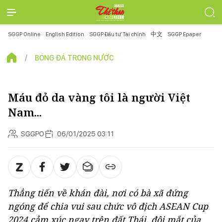
SGGP Online
English Edition
SGGP Đầu tư Tài chính
中文
SGGP Epaper
BÓNG ĐÁ TRONG NƯỚC
Máu đỏ da vàng tôi là người Việt
Nam...
SGGPO
06/01/2025 03:11
Thẳng tiến về khán đài, nơi có bà xã đứng
ngóng để chia vui sau chức vô địch ASEAN Cup
2024 cảm xúc ngay trên đất Thái, đôi mắt của