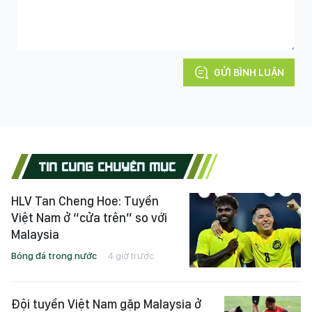
GỬI BÌNH LUẬN
TIN CÙNG CHUYÊN MỤC
HLV Tan Cheng Hoe: Tuyển
Việt Nam ở “cửa trên” so với
Malaysia
Bóng đá trong nước
4 giờ trước
Đội tuyển Việt Nam gặp Malaysia ở