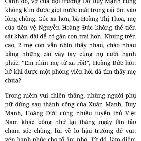
Cạnh đó, vợ của đội trưởng Đỗ Duy Mạnh cũng
không kìm được giọt nước mắt trong cái ôm vào
lòng chồng. Góc xa hơn, bà Hoàng Thị Thoa, mẹ
của tiền vệ Nguyễn Hoàng Đức không thể tiến
sát khán đài để có gần con trai hơn. Nhưng trên
cao, 2 mẹ con vẫn nhìn thấy nhau, chào nhau
bằng những cái vẫy tay cùng nụ cười hạnh
phúc. “Em nhìn mẹ từ xa rồi!”, Hoàng Đức hớn
hở khi được một phóng viên hỏi đã tìm thấy mẹ
chưa?
Trong niềm vui chiến thắng, những người phụ
nữ đứng sau thành công của Xuân Mạnh, Duy
Mạnh, Hoàng Đức cùng nhiều tuyển thủ Việt
Nam khác bỗng nhớ lại tháng ngày tần tảo
chăm sóc chồng, lùi về lo hậu trường để vun
vén hạnh phúc cho tổ ấm nhỏ. Từ đó, làm điểm