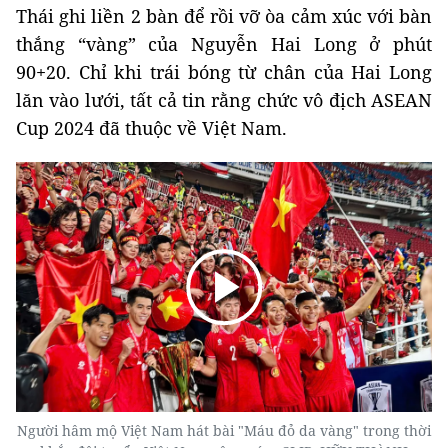
Thái ghi liền 2 bàn để rồi vỡ òa cảm xúc với bàn
thắng “vàng” của Nguyễn Hai Long ở phút
90+20. Chỉ khi trái bóng từ chân của Hai Long
lăn vào lưới, tất cả tin rằng chức vô địch ASEAN
Cup 2024 đã thuộc về Việt Nam.
Người hâm mộ Việt Nam hát bài "Máu đỏ da vàng" trong thời