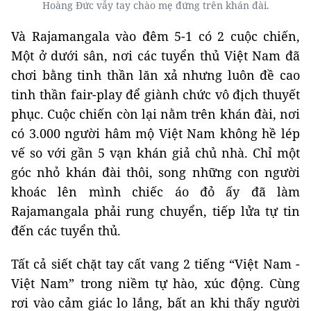
Hoàng Đức vẫy tay chào mẹ đứng trên khán đài.
Và Rajamangala vào đêm 5-1 có 2 cuộc chiến,
Một ở dưới sân, nơi các tuyển thủ Việt Nam đã
chơi bằng tinh thần lăn xả nhưng luôn đề cao
tinh thần fair-play để giành chức vô địch thuyết
phục. Cuộc chiến còn lại nằm trên khán đài, nơi
có 3.000 người hâm mộ Việt Nam không hề lép
vế so với gần 5 vạn khán giả chủ nhà. Chỉ một
góc nhỏ khán đài thôi, song những con người
khoác lên mình chiếc áo đỏ ấy đã làm
Rajamangala phải rung chuyển, tiếp lửa tự tin
đến các tuyển thủ.
Tất cả siết chặt tay cất vang 2 tiếng “Việt Nam -
Việt Nam” trong niềm tự hào, xúc động. Cùng
rơi vào cảm giác lo lắng, bất an khi thấy người