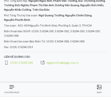
Phó Tổng Biên tập:
Nguyễn Ngọc Anh
,
Phạm Văn Trường
,
Bùi Thị Hồng Sương
,
Trương Đức Nghĩa
,
Phạm Thị Vân Anh
,
Dương Văn Quang
,
Nguyễn Đức Hiển
,
Nguyễn Khắc Cường
,
Trần Gia Bảo
Phó Tổng Thư ký tòa soạn:
Ngô Quang Trưởng
,
Nguyễn Chiến Dũng
,
Nguyễn Phước Bình
Tòa soạn : 432-434 Nguyễn Thị Minh Khai, Phường 5, Quận 3, TP.HCM
Điện thoại báo SGGP: (028) 3.9294.091, 3.9294.092, 3.9294.093, 3.9294.097,
3.9294.098
Điện thoại tòa soạn Báo Điện Tử: (028) 3.9294.069, 3.9294.068
Fax: (028) 3.9294.083
LIÊN HỆ QUẢNG CÁO :
(028) 3.9294.094
sggponline@sggp.org.vn
CHUYÊN MỤC
ẢNH