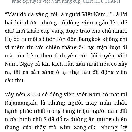
khắc đội tuyển Việt Nam nâng cúp. CLIP: HỮU THÀNH
“Máu đỏ da vàng, tôi là người Việt Nam…” là lời
bài hát được những cổ động viên ngân lên để
chờ thời khắc cúp vàng được trao cho chủ nhân.
Họ bỏ ra một số tiền lớn đến Bangkok không chỉ
vì niềm tin với chiến thắng 2-1 tại trận lượt đi
mà còn kèm theo tình yêu với đội tuyển Việt
Nam. Ngay cả khi kịch bản xấu nhất nếu có xảy
ra, tất cả sẵn sàng ở lại thật lâu để động viên
cầu thủ.
Vậy nên 3.000 cổ động viên Việt Nam có mặt tại
Rajamangala là những người may mắn nhất,
hạnh phúc nhất trong hàng triệu người dân đất
nước hình chữ S đã đổ ra đường ăn mừng chiến
thắng của thầy trò Kim Sang-sik. Những kỷ