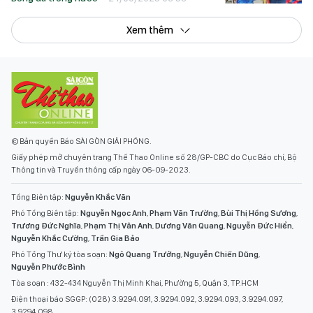
Xem thêm
© Bản quyền Báo SÀI GÒN GIẢI PHÓNG.
Giấy phép mở chuyên trang Thể Thao Online số 28/GP-CBC do Cục Báo chí, Bộ
Thông tin và Truyền thông cấp ngày 06-09-2023.
Tổng Biên tập:
Nguyễn Khắc Văn
Phó Tổng Biên tập:
Nguyễn Ngọc Anh
,
Phạm Văn Trường
,
Bùi Thị Hồng Sương
,
Trương Đức Nghĩa
,
Phạm Thị Vân Anh
,
Dương Văn Quang
,
Nguyễn Đức Hiển
,
Nguyễn Khắc Cường
,
Trần Gia Bảo
Phó Tổng Thư ký tòa soạn:
Ngô Quang Trưởng
,
Nguyễn Chiến Dũng
,
Nguyễn Phước Bình
Tòa soạn : 432-434 Nguyễn Thị Minh Khai, Phường 5, Quận 3, TP.HCM
Điện thoại báo SGGP: (028) 3.9294.091, 3.9294.092, 3.9294.093, 3.9294.097,
3.9294.098