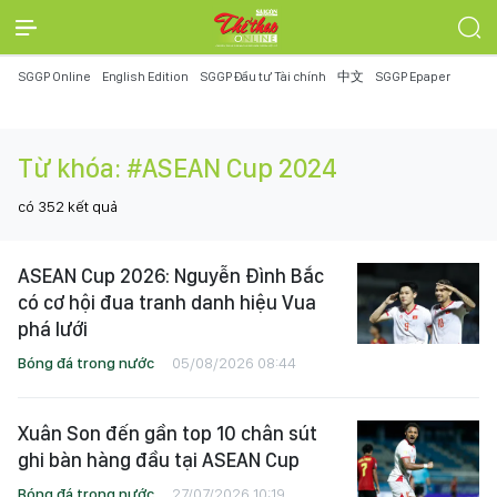
SGGP Online
English Edition
SGGP Đầu tư Tài chính
中文
SGGP Epaper
Từ khóa:
#ASEAN Cup 2024
có
352
kết quả
ASEAN Cup 2026: Nguyễn Đình Bắc
có cơ hội đua tranh danh hiệu Vua
phá lưới
Bóng đá trong nước
05/08/2026 08:44
Xuân Son đến gần top 10 chân sút
ghi bàn hàng đầu tại ASEAN Cup
Bóng đá trong nước
27/07/2026 10:19