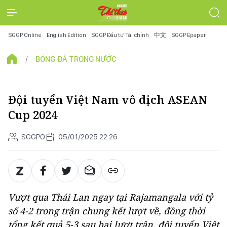
SGGP Online
English Edition
SGGP Đầu tư Tài chính
中文
SGGP Epaper
BÓNG ĐÁ TRONG NƯỚC
Đội tuyển Việt Nam vô địch ASEAN
Cup 2024
SGGPO
05/01/2025 22:26
Vượt qua Thái Lan ngay tại Rajamangala với tỷ
số 4-2 trong trận chung kết lượt về, đồng thời
tổng kết quả 5-3 sau hai lượt trận, đội tuyển Việt