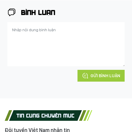
BÌNH LUẬN
GỬI BÌNH LUẬN
TIN CÙNG CHUYÊN MỤC
Đội tuyển Việt Nam nhận tin