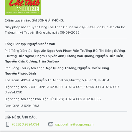
© Bản quyền Báo SÀI GÒN GIẢI PHÓNG.
Giấy phép mở chuyên trang Thể Thao Online số 28/GP-CBC do Cục Báo chí, Bộ
Thông tin và Truyền thông cấp ngày 06-09-2023.
Tổng Biên tập:
Nguyễn Khắc Văn
Phó Tổng Biên tập:
Nguyễn Ngọc Anh
,
Phạm Văn Trường
,
Bùi Thị Hồng Sương
,
Trương Đức Nghĩa
,
Phạm Thị Vân Anh
,
Dương Văn Quang
,
Nguyễn Đức Hiển
,
Nguyễn Khắc Cường
,
Trần Gia Bảo
Phó Tổng Thư ký tòa soạn:
Ngô Quang Trưởng
,
Nguyễn Chiến Dũng
,
Nguyễn Phước Bình
Tòa soạn : 432-434 Nguyễn Thị Minh Khai, Phường 5, Quận 3, TP.HCM
Điện thoại báo SGGP: (028) 3.9294.091, 3.9294.092, 3.9294.093, 3.9294.097,
3.9294.098
Điện thoại tòa soạn Báo Điện Tử: (028) 3.9294.069, 3.9294.068
Fax: (028) 3.9294.083
LIÊN HỆ QUẢNG CÁO :
(028) 3.9294.094
sggponline@sggp.org.vn