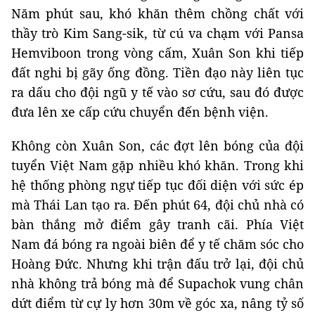
Năm phút sau, khó khăn thêm chồng chất với
thầy trò Kim Sang-sik, từ cú va chạm với Pansa
Hemviboon trong vòng cấm, Xuân Son khi tiếp
đất nghi bị gãy ống đồng. Tiền đạo này liên tục
ra dấu cho đội ngũ y tế vào sơ cứu, sau đó được
đưa lên xe cấp cứu chuyển đến bệnh viện.
Không còn Xuân Son, các đợt lên bóng của đội
tuyển Việt Nam gặp nhiều khó khăn. Trong khi
hệ thống phòng ngự tiếp tục đối diện với sức ép
mà Thái Lan tạo ra. Đến phút 64, đội chủ nhà có
bàn thắng mở điểm gây tranh cãi. Phía Việt
Nam đá bóng ra ngoài biên để y tế chăm sóc cho
Hoàng Đức. Nhưng khi trận đấu trở lại, đội chủ
nhà không trả bóng mà để Supachok vung chân
dứt điểm từ cự ly hơn 30m về góc xa, nâng tỷ số