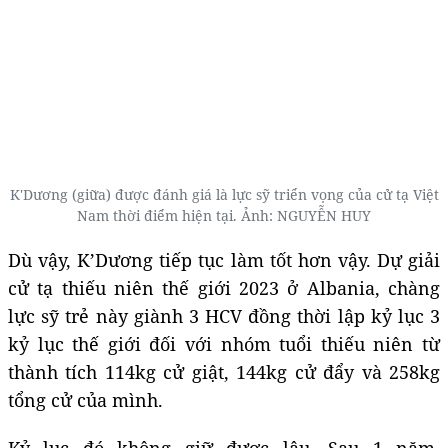
K'Dương (giữa) được đánh giá là lực sỹ triển vọng của cử tạ Việt
Nam thời điểm hiện tại. Ảnh: NGUYỄN HUY
Dù vậy, K’Dương tiếp tục làm tốt hơn vậy. Dự giải
cử tạ thiếu niên thế giới 2023 ở Albania, chàng
lực sỹ trẻ này giành 3 HCV đồng thời lập kỷ lục 3
kỷ lục thế giới đối với nhóm tuổi thiếu niên từ
thành tích 114kg cử giật, 144kg cử đẩy và 258kg
tổng cử của mình.
Kỷ lục đó không giữ được lâu. Sau 1 năm,