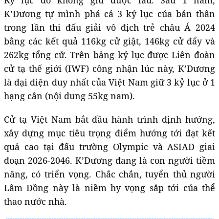
K’Dương tự mình phá cả 3 kỷ lục của bản thân
trong lần thi đấu giải vô địch trẻ châu Á 2024
bằng các kết quả 116kg cử giật, 146kg cử đẩy và
262kg tổng cử. Trên bảng kỷ lục được Liên đoàn
cử tạ thế giới (IWF) công nhận lúc này, K’Dương
là đại diện duy nhất của Việt Nam giữ 3 kỷ lục ở 1
hạng cân (nội dung 55kg nam).
Cử tạ Việt Nam bắt đầu hành trình định hướng,
xây dựng mục tiêu trọng điểm hướng tới đạt kết
quả cao tại đấu trường Olympic và ASIAD giai
đoạn 2026-2046. K’Dương đang là con người tiềm
năng, có triển vọng. Chắc chắn, tuyển thủ người
Lâm Đồng này là niềm hy vọng sắp tới của thể
thao nước nhà.