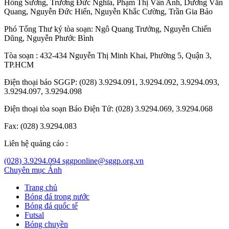
Hồng Sương
,
Trương Đức Nghĩa
,
Phạm Thị Vân Anh
,
Dương Văn
Quang
,
Nguyễn Đức Hiển
,
Nguyễn Khắc Cường
,
Trần Gia Bảo
Phó Tổng Thư ký tòa soạn:
Ngô Quang Trưởng
,
Nguyễn Chiến
Dũng
,
Nguyễn Phước Bình
Tòa soạn : 432-434 Nguyễn Thị Minh Khai, Phường 5, Quận 3,
TP.HCM
Điện thoại báo SGGP: (028) 3.9294.091, 3.9294.092, 3.9294.093,
3.9294.097, 3.9294.098
Điện thoại tòa soạn Báo Điện Tử: (028) 3.9294.069, 3.9294.068
Fax: (028) 3.9294.083
Liên hệ quảng cáo :
(028) 3.9294.094
sggponline@sggp.org.vn
Chuyên mục
Ảnh
Trang chủ
Bóng đá trong nước
Bóng đá quốc tế
Futsal
Bóng chuyền