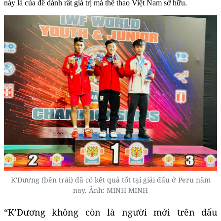
này là của để dành rất giá trị mà thể thao Việt Nam sở hữu.
K'Dương (bên trái) đã có kết quả tốt tại giải đấu ở Peru năm
nay. Ảnh: MINH MINH
“K’Dương không còn là người mới trên đấu