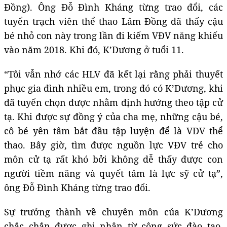
Đồng). Ông Đỗ Đình Kháng từng trao đổi, các
tuyển trạch viên thể thao Lâm Đồng đã thấy cậu
bé nhỏ con này trong lần đi kiếm VĐV năng khiếu
vào năm 2018. Khi đó, K’Dương ở tuổi 11.
“Tôi vẫn nhớ các HLV đã kết lại rằng phải thuyết
phục gia đình nhiều em, trong đó có K’Dương, khi
đã tuyển chọn được nhằm định hướng theo tập cử
tạ. Khi được sự đồng ý của cha mẹ, những cậu bé,
cô bé yên tâm bắt đầu tập luyện để là VĐV thể
thao. Bây giờ, tìm được nguồn lực VĐV trẻ cho
môn cử tạ rất khó bởi không dễ thấy được con
người tiềm năng và quyết tâm là lực sỹ cử tạ”,
ông Đỗ Đình Kháng từng trao đổi.
Sự trưởng thành về chuyên môn của K’Dương
chắc chắn được ghi nhận từ công sức đào tạo,