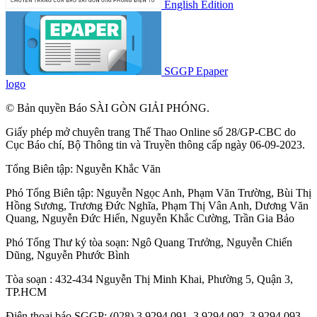
English Edition
SGGP Epaper
logo
© Bản quyền Báo SÀI GÒN GIẢI PHÓNG.
Giấy phép mở chuyên trang Thể Thao Online số 28/GP-CBC do
Cục Báo chí, Bộ Thông tin và Truyền thông cấp ngày 06-09-2023.
Tổng Biên tập:
Nguyễn Khắc Văn
Phó Tổng Biên tập:
Nguyễn Ngọc Anh
,
Phạm Văn Trường
,
Bùi Thị
Hồng Sương
,
Trương Đức Nghĩa
,
Phạm Thị Vân Anh
,
Dương Văn
Quang
,
Nguyễn Đức Hiển
,
Nguyễn Khắc Cường
,
Trần Gia Bảo
Phó Tổng Thư ký tòa soạn:
Ngô Quang Trưởng
,
Nguyễn Chiến
Dũng
,
Nguyễn Phước Bình
Tòa soạn : 432-434 Nguyễn Thị Minh Khai, Phường 5, Quận 3,
TP.HCM
Điện thoại báo SGGP: (028) 3.9294.091, 3.9294.092, 3.9294.093,