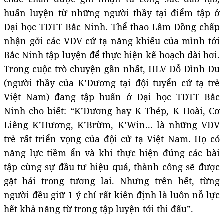
huấn luyện từ những người thầy tại điểm tập ở
Đại học TDTT Bắc Ninh. Thể thao Lâm Đồng chấp
nhận gởi các VĐV cử tạ năng khiếu của mình tới
Bắc Ninh tập luyện để thực hiện kế hoạch dài hơi.
Trong cuộc trò chuyện gần nhất, HLV Đỗ Đình Du
(người thầy của K’Dương tại đội tuyển cử tạ trẻ
Việt Nam) đang tập huấn ở Đại học TDTT Bắc
Ninh cho biết: “K’Dương hay K Thép, K Hoài, Cơ
Liêng K’Hương, K’Brừm, K’Win... là những VĐV
trẻ rất triển vọng của đội cử tạ Việt Nam. Họ có
năng lực tiềm ẩn và khi thực hiện đúng các bài
tập cùng sự đầu tư hiệu quả, thành công sẽ được
gặt hái trong tương lai. Nhưng trên hết, từng
người đều giữ 1 ý chí rất kiên định là luôn nỗ lực
hết khả năng từ trong tập luyện tới thi đấu”.