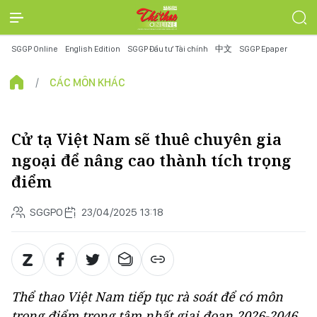
SGGP Online
English Edition
SGGP Đầu tư Tài chính
中文
SGGP Epaper
CÁC MÔN KHÁC
Cử tạ Việt Nam sẽ thuê chuyên gia
ngoại để nâng cao thành tích trọng
điểm
SGGPO
23/04/2025 13:18
Thể thao Việt Nam tiếp tục rà soát để có môn
trọng điểm trọng tâm nhất giai đoạn 2026-2046