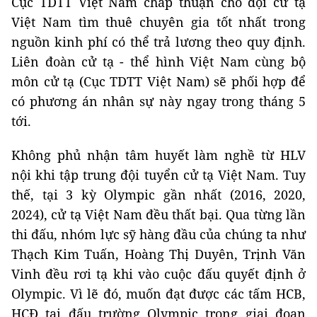
Cục TDTT Việt Nam chấp thuận cho đội cử tạ
Việt Nam tìm thuê chuyên gia tốt nhất trong
nguồn kinh phí có thể trả lương theo quy định.
Liên đoàn cử tạ - thể hình Việt Nam cùng bộ
môn cử tạ (Cục TDTT Việt Nam) sẽ phối hợp để
có phương án nhân sự này ngay trong tháng 5
tới.
Không phủ nhận tâm huyết làm nghề từ HLV
nội khi tập trung đội tuyển cử tạ Việt Nam. Tuy
thế, tại 3 kỳ Olympic gần nhất (2016, 2020,
2024), cử tạ Việt Nam đều thất bại. Qua từng lần
thi đấu, nhóm lực sỹ hàng đầu của chúng ta như
Thạch Kim Tuấn, Hoàng Thị Duyên, Trịnh Văn
Vinh đều rơi tạ khi vào cuộc đấu quyết định ở
Olympic. Vì lẽ đó, muốn đạt được các tấm HCB,
HCĐ tại đấu trường Olympic trong giai đoạn