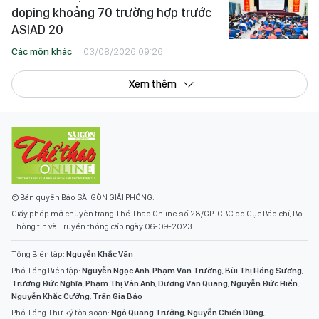
doping khoảng 70 trường hợp trước
ASIAD 20
Các môn khác
03/08/2026 09:26
Xem thêm
© Bản quyền Báo SÀI GÒN GIẢI PHÓNG.
Giấy phép mở chuyên trang Thể Thao Online số 28/GP-CBC do Cục Báo chí, Bộ
Thông tin và Truyền thông cấp ngày 06-09-2023.
Tổng Biên tập:
Nguyễn Khắc Văn
Phó Tổng Biên tập:
Nguyễn Ngọc Anh
,
Phạm Văn Trường
,
Bùi Thị Hồng Sương
,
Trương Đức Nghĩa
,
Phạm Thị Vân Anh
,
Dương Văn Quang
,
Nguyễn Đức Hiển
,
Nguyễn Khắc Cường
,
Trần Gia Bảo
Phó Tổng Thư ký tòa soạn:
Ngô Quang Trưởng
,
Nguyễn Chiến Dũng
,