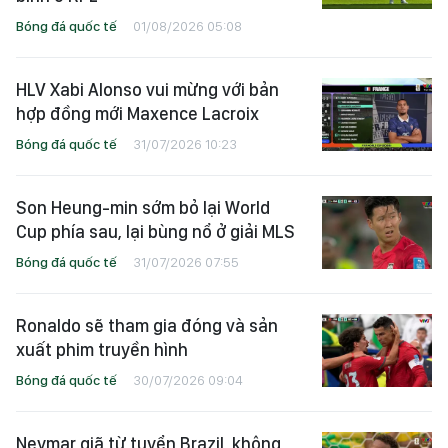
Bóng đá quốc tế
01/08/2026 05:08
HLV Xabi Alonso vui mừng với bản
hợp đồng mới Maxence Lacroix
Bóng đá quốc tế
31/07/2026 10:23
Son Heung-min sớm bỏ lại World
Cup phía sau, lại bùng nổ ở giải MLS
Bóng đá quốc tế
31/07/2026 07:55
Ronaldo sẽ tham gia đóng và sản
xuất phim truyền hình
Bóng đá quốc tế
30/07/2026 09:04
Neymar giã từ tuyển Brazil, không