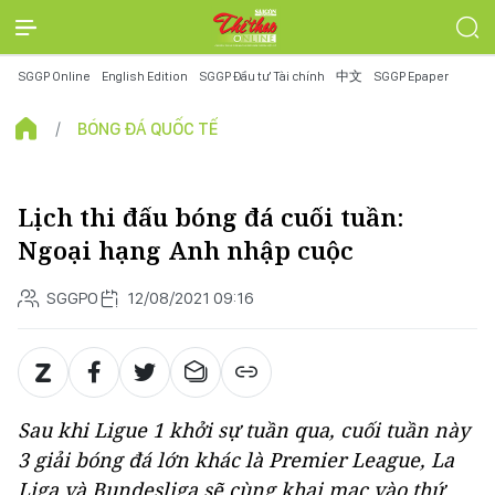
SGGP Online
English Edition
SGGP Đầu tư Tài chính
中文
SGGP Epaper
BÓNG ĐÁ QUỐC TẾ
Lịch thi đấu bóng đá cuối tuần:
Ngoại hạng Anh nhập cuộc
SGGPO
12/08/2021 09:16
Sau khi Ligue 1 khởi sự tuần qua, cuối tuần này
3 giải bóng đá lớn khác là Premier League, La
Liga và Bundesliga sẽ cùng khai mạc vào thứ