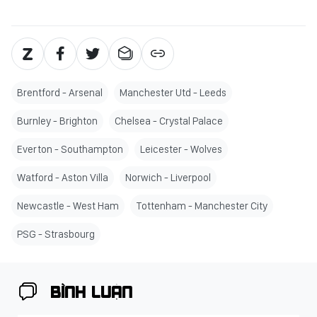
Brentford - Arsenal
Manchester Utd - Leeds
Burnley - Brighton
Chelsea - Crystal Palace
Everton - Southampton
Leicester - Wolves
Watford - Aston Villa
Norwich - Liverpool
Newcastle - West Ham
Tottenham - Manchester City
PSG - Strasbourg
BÌNH LUẬN