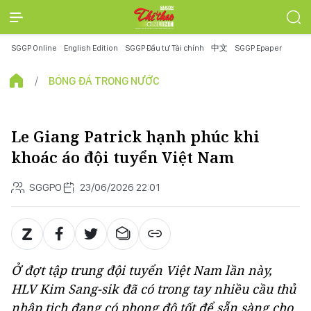
SGGP Online
English Edition
SGGP Đầu tư Tài chính
中文
SGGP Epaper
BÓNG ĐÁ TRONG NƯỚC
Le Giang Patrick hạnh phúc khi
khoác áo đội tuyển Việt Nam
SGGPO
23/06/2026 22:01
Ở đợt tập trung đội tuyển Việt Nam lần này,
HLV Kim Sang-sik đã có trong tay nhiều cầu thủ
nhập tịch đang có phong độ tốt để sẵn sàng cho