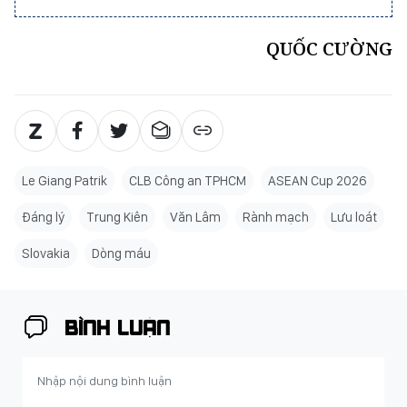
QUỐC CƯỜNG
Le Giang Patrik
CLB Công an TPHCM
ASEAN Cup 2026
Đáng lý
Trung Kiên
Văn Lâm
Rành mạch
Lưu loát
Slovakia
Dòng máu
BÌNH LUẬN