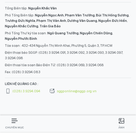
Tổng Biên tập:
Nguyễn Khắc Văn
Phó Tổng Biên tập:
Nguyễn Ngọc Anh
,
Phạm Văn Trường
,
Bùi Thị Hồng Sương
,
Trương Đức Nghĩa
,
Phạm Thị Vân Anh
,
Dương Văn Quang
,
Nguyễn Đức Hiển
,
Nguyễn Khắc Cường
,
Trần Gia Bảo
Phó Tổng Thư ký tòa soạn:
Ngô Quang Trưởng
,
Nguyễn Chiến Dũng
,
Nguyễn Phước Bình
Tòa soạn : 432-434 Nguyễn Thị Minh Khai, Phường 5, Quận 3, TP.HCM
Điện thoại báo SGGP: (028) 3.9294.091, 3.9294.092, 3.9294.093, 3.9294.097,
3.9294.098
Điện thoại tòa soạn Báo Điện Tử: (028) 3.9294.069, 3.9294.068
Fax: (028) 3.9294.083
LIÊN HỆ QUẢNG CÁO :
(028) 3.9294.094
sggponline@sggp.org.vn
CHUYÊN MỤC
ẢNH