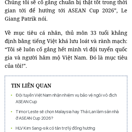
Chúng tôi sẽ cố gắng chuẩn bị thật tốt trong thời
gian tới để hướng tới ASEAN Cup 2026”, Le
Giang Patrik nói.
Về mục tiêu cá nhân, thủ môn 33 tuổi khẳng
định bằng tiếng Việt khá lưu loát và rành mạch:
“Tôi sẽ luôn cố gắng hết mình vì đội tuyển quốc
gia và người hâm mộ Việt Nam. Đó là mục tiêu
của tôi!”.
TIN LIÊN QUAN
Đội tuyển Việt Nam nhận nhiệm vụ bảo vệ ngôi vô địch
ASEAN Cup
Timor Leste sẽ chọn Malaysia hay Thái Lan làm sân nhà
ở ASEAN Cup 2026?
HLV Kim Sang-sik có tân trợ lý đồng hương