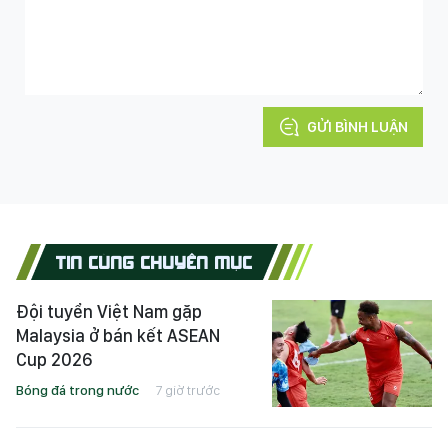
GỬI BÌNH LUẬN
TIN CÙNG CHUYÊN MỤC
Đội tuyển Việt Nam gặp
Malaysia ở bán kết ASEAN
Cup 2026
Bóng đá trong nước
7 giờ trước