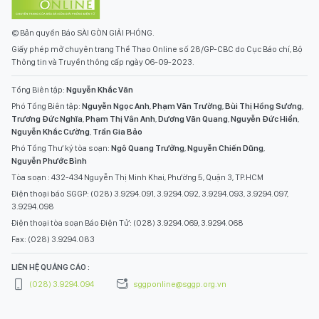
© Bản quyền Báo SÀI GÒN GIẢI PHÓNG.
Giấy phép mở chuyên trang Thể Thao Online số 28/GP-CBC do Cục Báo chí, Bộ
Thông tin và Truyền thông cấp ngày 06-09-2023.
Tổng Biên tập:
Nguyễn Khắc Văn
Phó Tổng Biên tập:
Nguyễn Ngọc Anh
,
Phạm Văn Trường
,
Bùi Thị Hồng Sương
,
Trương Đức Nghĩa
,
Phạm Thị Vân Anh
,
Dương Văn Quang
,
Nguyễn Đức Hiển
,
Nguyễn Khắc Cường
,
Trần Gia Bảo
Phó Tổng Thư ký tòa soạn:
Ngô Quang Trưởng
,
Nguyễn Chiến Dũng
,
Nguyễn Phước Bình
Tòa soạn : 432-434 Nguyễn Thị Minh Khai, Phường 5, Quận 3, TP.HCM
Điện thoại báo SGGP: (028) 3.9294.091, 3.9294.092, 3.9294.093, 3.9294.097,
3.9294.098
Điện thoại tòa soạn Báo Điện Tử: (028) 3.9294.069, 3.9294.068
Fax: (028) 3.9294.083
LIÊN HỆ QUẢNG CÁO :