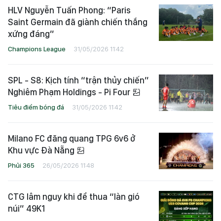
Phủi 365
01/06/2026 07:42
HLV Nguyễn Tuấn Phong: “Paris
Saint Germain đã giành chiến thắng
xứng đáng”
Champions League
31/05/2026 11:42
SPL - S8: Kịch tính “trận thủy chiến”
Nghiêm Phạm Holdings - Pi Four
Tiêu điểm bóng đá
31/05/2026 11:42
Milano FC đăng quang TPG 6v6 ở
Khu vực Đà Nẵng
Phủi 365
26/05/2026 11:48