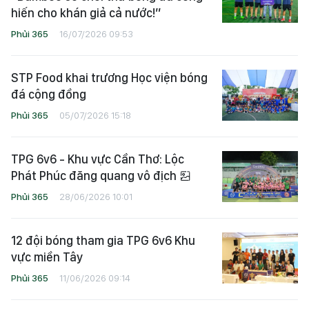
HLV Nguyễn Hữu Hoàng Phúc:
“Bamboo sẽ chơi thứ bóng đá cống
hiến cho khán giả cả nước!”
Phủi 365
16/07/2026 09:53
STP Food khai trương Học viện bóng
đá cộng đồng
Phủi 365
05/07/2026 15:18
TPG 6v6 - Khu vực Cần Thơ: Lộc
Phát Phúc đăng quang vô địch
Phủi 365
28/06/2026 10:01
12 đội bóng tham gia TPG 6v6 Khu
vực miền Tây