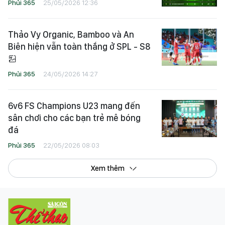
CTG lâm nguy khi để thua “làn gió
núi” 49K1
Phủi 365
25/05/2026 12:36
Thảo Vy Organic, Bamboo và An
Biên hiện vẫn toàn thắng ở SPL - S8
Phủi 365
24/05/2026 14:27
6v6 FS Champions U23 mang đến
sân chơi cho các bạn trẻ mê bóng
đá
Phủi 365
22/05/2026 08:03
Xem thêm