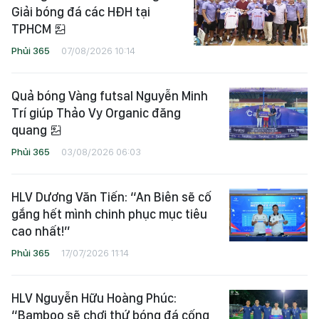
DHF Cup 2026: Hội đồng
hương Huế lần đầu tham gia
Giải bóng đá các HĐH tại
TPHCM
Phủi 365
07/08/2026 10:14
Quả bóng Vàng futsal Nguyễn Minh
Trí giúp Thảo Vy Organic đăng
quang
Phủi 365
03/08/2026 06:03
HLV Dương Văn Tiến: “An Biên sẽ cố
gắng hết mình chinh phục mục tiêu
cao nhất!”
Phủi 365
17/07/2026 11:14