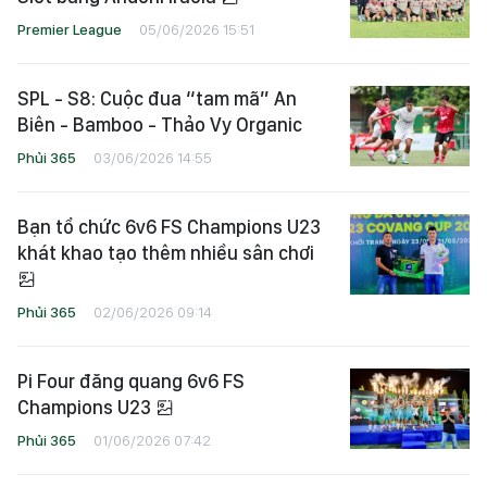
LFCSG ủng hộ việc thay thế Arne
Slot bằng Andoni Iraola
Premier League
05/06/2026 15:51
SPL - S8: Cuộc đua “tam mã” An
Biên - Bamboo - Thảo Vy Organic
Phủi 365
03/06/2026 14:55
Bạn tổ chức 6v6 FS Champions U23
khát khao tạo thêm nhiều sân chơi
Phủi 365
02/06/2026 09:14
Pi Four đăng quang 6v6 FS
Champions U23