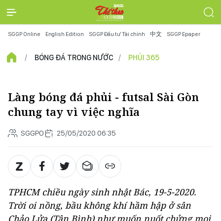
SGGP Online
English Edition
SGGP Đầu tư Tài chính
中文
SGGP Epaper
BÓNG ĐÁ TRONG NƯỚC
PHỦI 365
Làng bóng đá phủi - futsal Sài Gòn
chung tay vì việc nghĩa
SGGPO
25/05/2020 06:35
TPHCM chiều ngày sinh nhật Bác, 19-5-2020.
Trời oi nồng, bầu không khí hầm hập ở sân
Chảo Lửa (Tân Bình) như muốn nuốt chửng mọi