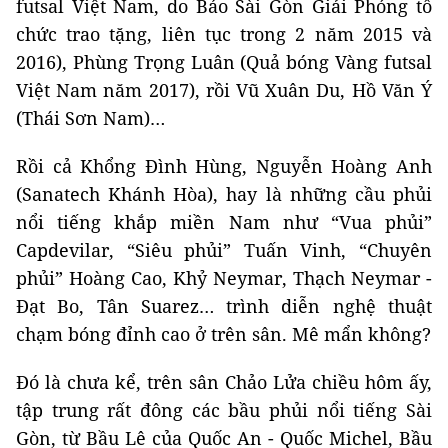
futsal Việt Nam, do Báo Sài Gòn Giải Phóng tổ
chức trao tặng, liên tục trong 2 năm 2015 và
2016), Phùng Trọng Luân (Quả bóng Vàng futsal
Việt Nam năm 2017), rồi Vũ Xuân Du, Hồ Văn Ý
(Thái Sơn Nam)…
Rồi cả Khổng Đình Hùng, Nguyễn Hoàng Anh
(Sanatech Khánh Hòa), hay là những cầu phủi
nổi tiếng khắp miền Nam như “Vua phủi”
Capdevilar, “Siêu phủi” Tuấn Vinh, “Chuyên
phủi” Hoàng Cao, Khỷ Neymar, Thạch Neymar -
Đạt Bo, Tân Suarez… trình diễn nghệ thuật
chạm bóng đỉnh cao ở trên sân. Mê mẩn không?
Đó là chưa kể, trên sân Chảo Lửa chiều hôm ấy,
tập trung rất đông các bầu phủi nổi tiếng Sài
Gòn, từ Bầu Lê của Quốc An - Quốc Michel, Bầu