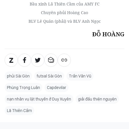
ngay kế bên)
Siêu phủi Tuấn Vinh
Bầu xinh Lã Thiên Cầm của AMY FC
Chuyên phủi Hoàng Cao
BLV Lê Quân (phải) và BLV Anh Ngọc
ĐỖ HOÀNG
phủi Sài Gòn
futsal Sài Gòn
Trần Văn Vũ
Phùng Trọng Luân
Capdevilar
nạn nhân vụ lật thuyền ở Duy Xuyên
giải đấu thiện nguyện
Lã Thiên Cầm