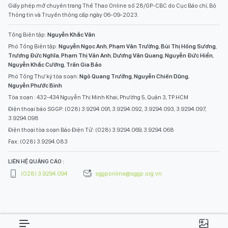
Giấy phép mở chuyên trang Thể Thao Online số 28/GP-CBC do Cục Báo chí, Bộ
Thông tin và Truyền thông cấp ngày 06-09-2023.
Tổng Biên tập:
Nguyễn Khắc Văn
Phó Tổng Biên tập:
Nguyễn Ngọc Anh
,
Phạm Văn Trường
,
Bùi Thị Hồng Sương
,
Trương Đức Nghĩa
,
Phạm Thị Vân Anh
,
Dương Văn Quang
,
Nguyễn Đức Hiển
,
Nguyễn Khắc Cường
,
Trần Gia Bảo
Phó Tổng Thư ký tòa soạn:
Ngô Quang Trưởng
,
Nguyễn Chiến Dũng
,
Nguyễn Phước Bình
Tòa soạn : 432-434 Nguyễn Thị Minh Khai, Phường 5, Quận 3, TP.HCM
Điện thoại báo SGGP: (028) 3.9294.091, 3.9294.092, 3.9294.093, 3.9294.097,
3.9294.098
Điện thoại tòa soạn Báo Điện Tử: (028) 3.9294.069, 3.9294.068
Fax: (028) 3.9294.083
LIÊN HỆ QUẢNG CÁO :
(028) 3.9294.094
sggponline@sggp.org.vn