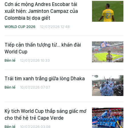
Cơn ác mộng Andres Escobar tái
xuất hiện: Jaminton Campaz của
Colombia bị dọa giết
WORLD CUP 2026
12/07/2026 12:48
Tiếp cận thần tượng từ… khán đài
World Cup
Bên lề
12/07/2026 10:33
Trái tim xanh trắng giữa lòng Dhaka
Bên lề
10/07/2026 07:07
Kỳ tích World Cup thắp sáng giấc mơ
cho thế hệ trẻ Cape Verde
Bên lề
10/07/2026 03:08