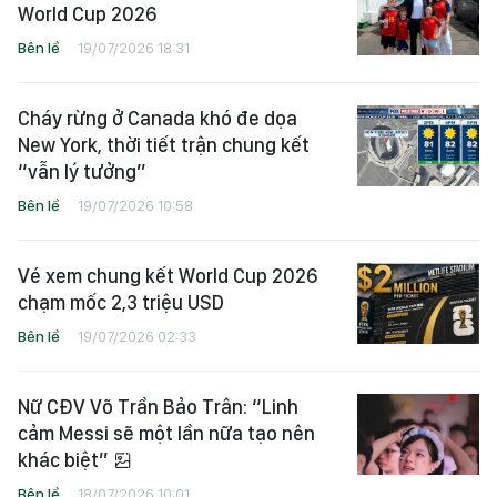
World Cup 2026
Bên lề
19/07/2026 18:31
Cháy rừng ở Canada khó đe dọa
New York, thời tiết trận chung kết
“vẫn lý tưởng”
Bên lề
19/07/2026 10:58
Vé xem chung kết World Cup 2026
chạm mốc 2,3 triệu USD
Bên lề
19/07/2026 02:33
Nữ CĐV Võ Trần Bảo Trân: “Linh
cảm Messi sẽ một lần nữa tạo nên
khác biệt”
Bên lề
18/07/2026 10:01