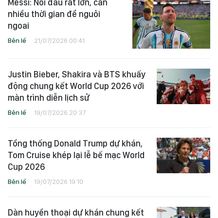
Messi: Nỗi đau rất lớn, cần
nhiều thời gian để nguôi
ngoai
Bên lề
21/07/2026 00:41
Justin Bieber, Shakira và BTS khuấy
động chung kết World Cup 2026 với
màn trình diễn lịch sử
Bên lề
19/07/2026 20:37
Tổng thống Donald Trump dự khán,
Tom Cruise khép lại lễ bế mạc World
Cup 2026
Bên lề
19/07/2026 19:10
Dàn huyền thoại dự khán chung kết