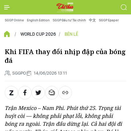
SGGP Online
English Edition
SGGP Đầu tư Tài chính
中文
SGGP Epaper
WORLD CUP 2026
BÊN LỀ
Khi FIFA thay đổi nhịp đập của bóng
đá
SGGPO
14/06/2026 13:11
Trận Mexico – Nam Phi. Phút thứ 25. Trọng tài
huýt còi — không phải phạt lỗi, không phải
bóng ra ngoài. Trận đấu dừng lại. Cả hai đội đi