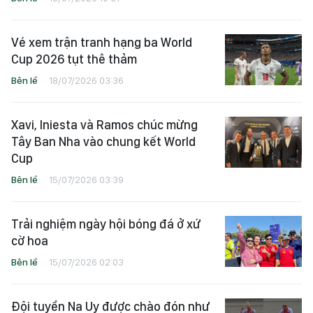
Vé xem trận tranh hạng ba World
Cup 2026 tụt thê thảm
Bên lề
18/07/2026 03:36
Xavi, Iniesta và Ramos chúc mừng
Tây Ban Nha vào chung kết World
Cup
Bên lề
15/07/2026 03:39
Trải nghiệm ngày hội bóng đá ở xứ
cờ hoa
Bên lề
15/07/2026 02:03
Đội tuyển Na Uy được chào đón như