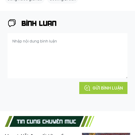
BÌNH LUẬN
GỬI BÌNH LUẬN
TIN CÙNG CHUYÊN MỤC