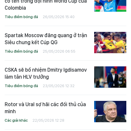
có tên trong đội hình World Cup của
Colombia
Tiêu điểm bóng đá
26/05/2026 15:40
Spartak Moscow đăng quang ở trận
Siêu chung kết Cúp QG
Tiêu điểm bóng đá
25/05/2026 06:55
CSKA sẽ bổ nhiệm Dmitry Igdisamov
làm tân HLV trưởng
Tiêu điểm bóng đá
23/05/2026 12:32
Rotor và Ural sợ hãi các đối thủ của
mình
Các giải khác
22/05/2026 12:28