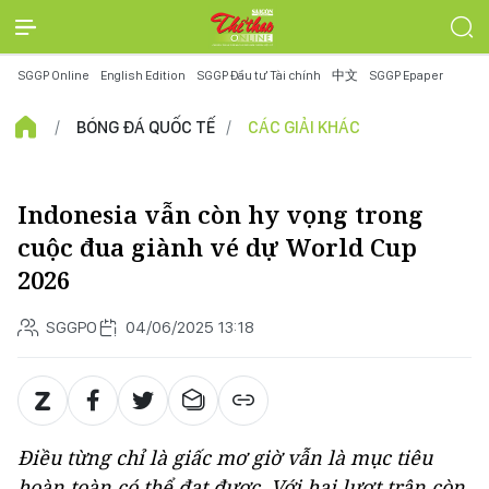
SGGP Online
English Edition
SGGP Đầu tư Tài chính
中文
SGGP Epaper
BÓNG ĐÁ QUỐC TẾ
CÁC GIẢI KHÁC
Indonesia vẫn còn hy vọng trong
cuộc đua giành vé dự World Cup
2026
SGGPO
04/06/2025 13:18
Điều từng chỉ là giấc mơ giờ vẫn là mục tiêu
hoàn toàn có thể đạt được. Với hai lượt trận còn