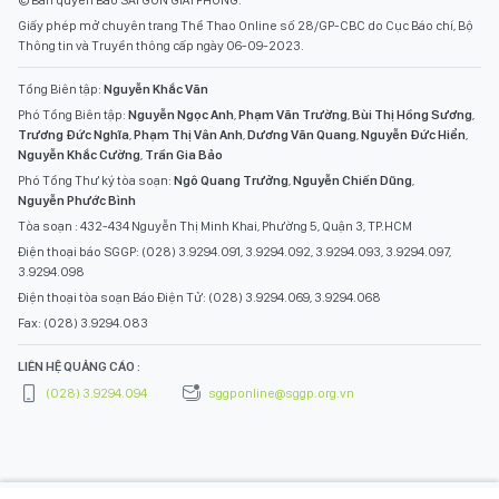
© Bản quyền Báo SÀI GÒN GIẢI PHÓNG.
Giấy phép mở chuyên trang Thể Thao Online số 28/GP-CBC do Cục Báo chí, Bộ
Thông tin và Truyền thông cấp ngày 06-09-2023.
Tổng Biên tập:
Nguyễn Khắc Văn
Phó Tổng Biên tập:
Nguyễn Ngọc Anh
,
Phạm Văn Trường
,
Bùi Thị Hồng Sương
,
Trương Đức Nghĩa
,
Phạm Thị Vân Anh
,
Dương Văn Quang
,
Nguyễn Đức Hiển
,
Nguyễn Khắc Cường
,
Trần Gia Bảo
Phó Tổng Thư ký tòa soạn:
Ngô Quang Trưởng
,
Nguyễn Chiến Dũng
,
Nguyễn Phước Bình
Tòa soạn : 432-434 Nguyễn Thị Minh Khai, Phường 5, Quận 3, TP.HCM
Điện thoại báo SGGP: (028) 3.9294.091, 3.9294.092, 3.9294.093, 3.9294.097,
3.9294.098
Điện thoại tòa soạn Báo Điện Tử: (028) 3.9294.069, 3.9294.068
Fax: (028) 3.9294.083
LIÊN HỆ QUẢNG CÁO :
(028) 3.9294.094
sggponline@sggp.org.vn