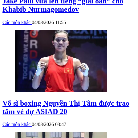
Jake Paul vừa lên tiếng “giải oan” cho
Khabib Nurmagomedov
Các môn khác
04/08/2026 11:55
Võ sĩ boxing Nguyễn Thị Tâm được trao
tấm vé dự ASIAD 20
Các môn khác
04/08/2026 03:47