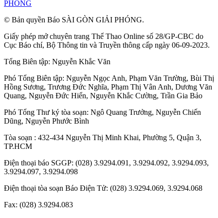
PHÓNG
© Bản quyền Báo SÀI GÒN GIẢI PHÓNG.
Giấy phép mở chuyên trang Thể Thao Online số 28/GP-CBC do
Cục Báo chí, Bộ Thông tin và Truyền thông cấp ngày 06-09-2023.
Tổng Biên tập:
Nguyễn Khắc Văn
Phó Tổng Biên tập:
Nguyễn Ngọc Anh
,
Phạm Văn Trường
,
Bùi Thị
Hồng Sương
,
Trương Đức Nghĩa
,
Phạm Thị Vân Anh
,
Dương Văn
Quang
,
Nguyễn Đức Hiển
,
Nguyễn Khắc Cường
,
Trần Gia Bảo
Phó Tổng Thư ký tòa soạn:
Ngô Quang Trưởng
,
Nguyễn Chiến
Dũng
,
Nguyễn Phước Bình
Tòa soạn : 432-434 Nguyễn Thị Minh Khai, Phường 5, Quận 3,
TP.HCM
Điện thoại báo SGGP: (028) 3.9294.091, 3.9294.092, 3.9294.093,
3.9294.097, 3.9294.098
Điện thoại tòa soạn Báo Điện Tử: (028) 3.9294.069, 3.9294.068
Fax: (028) 3.9294.083