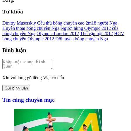
Đ.Hg.
Từ khóa
Dmitry Muserskiy
Cầu thủ bóng chuyền cao 2m18 người Nga
Huyền thoại bóng chuyền Nga
Người hùng Olympic 2012 của
bóng chuyền Nga
Olympic London 2012
Thế vận hội 2012
HCV
bóng chuyền Olympic 2012
Đội tuyển bóng chuyền Nga
Bình luận
Xin vui lòng gõ tiếng Việt có dấu
Gửi bình luận
Tin cùng chuyên mục