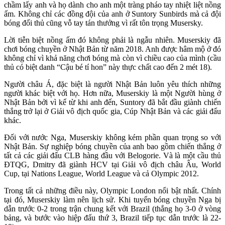
chầm lấy anh và họ dành cho anh một tràng pháo tay nhiệt liệt nồng
ấm. Không chỉ các đồng đội của anh ở Suntory Sunbirds mà cả đội
bóng đối thủ cũng vỗ tay tán thưởng vì rất tôn trọng Musersky.
Lời tiễn biệt nồng ấm đó không phải là ngẫu nhiên. Muserskiy đã
chơi bóng chuyền ở Nhật Bản từ năm 2018. Anh được hâm mộ ở đó
không chỉ vì khả năng chơi bóng mà còn vì chiều cao của mình (cầu
thủ có biệt danh “Cậu bé tí hon” này thực chất cao đến 2 mét 18).
Người châu Á, đặc biệt là người Nhật Bản luôn yêu thích những
người khác biệt với họ. Hơn nữa, Muserskiy là một Người hùng ở
Nhật Bản bởi vì kể từ khi anh đến, Suntory đã bắt đầu giành chiến
thắng trở lại ở Giải vô địch quốc gia, Cúp Nhật Bản và các giải đấu
khác.
Đối với nước Nga, Muserskiy không kém phần quan trọng so với
Nhật Bản. Sự nghiệp bóng chuyền của anh bao gồm chiến thắng ở
tất cả các giải đấu CLB hàng đầu với Belogorie. Và là một cầu thủ
ĐTQG, Dmitry đã giành HCV tại Giải vô địch châu Âu, World
Cup, tại Nations League, World League và cả Olympic 2012.
Trong tất cả những điều này, Olympic London nổi bật nhất. Chính
tại đó, Muserskiy làm nên lịch sử. Khi tuyển bóng chuyền Nga bị
dẫn trước 0-2 trong trận chung kết với Brazil (thắng họ 3-0 ở vòng
bảng, và bước vào hiệp đấu thứ 3, Brazil tiếp tục dẫn trước là 22-