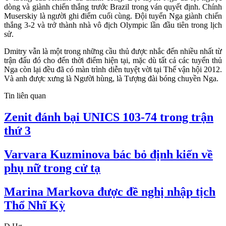
dòng và giành chiến thắng trước Brazil trong ván quyết định. Chính
Muserskiy là người ghi điểm cuối cùng. Đội tuyển Nga giành chiến
thắng 3-2 và trở thành nhà vô địch Olympic lần đầu tiên trong lịch
sử.
Dmitry vẫn là một trong những cầu thủ được nhắc đến nhiều nhất từ
​​trận đấu đó cho đến thời điểm hiện tại, mặc dù tất cả các tuyển thủ
Nga còn lại đều đã có màn trình diễn tuyệt vời tại Thế vận hội 2012.
Và anh được xưng là Người hùng, là Tượng đài bóng chuyền Nga.
Tin liên quan
Zenit đánh bại UNICS 103-74 trong trận
thứ 3
Varvara Kuzminova bác bỏ định kiến về
phụ nữ trong cử tạ
Marina Markova được đề nghị nhập tịch
Thổ Nhĩ Kỳ