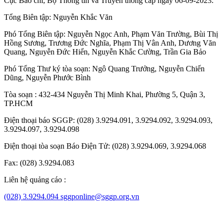
Cục Báo chí, Bộ Thông tin và Truyền thông cấp ngày 06-09-2023.
Tổng Biên tập:
Nguyễn Khắc Văn
Phó Tổng Biên tập:
Nguyễn Ngọc Anh
,
Phạm Văn Trường
,
Bùi Thị
Hồng Sương
,
Trương Đức Nghĩa
,
Phạm Thị Vân Anh
,
Dương Văn
Quang
,
Nguyễn Đức Hiển
,
Nguyễn Khắc Cường
,
Trần Gia Bảo
Phó Tổng Thư ký tòa soạn:
Ngô Quang Trưởng
,
Nguyễn Chiến
Dũng
,
Nguyễn Phước Bình
Tòa soạn : 432-434 Nguyễn Thị Minh Khai, Phường 5, Quận 3,
TP.HCM
Điện thoại báo SGGP: (028) 3.9294.091, 3.9294.092, 3.9294.093,
3.9294.097, 3.9294.098
Điện thoại tòa soạn Báo Điện Tử: (028) 3.9294.069, 3.9294.068
Fax: (028) 3.9294.083
Liên hệ quảng cáo :
(028) 3.9294.094
sggponline@sggp.org.vn