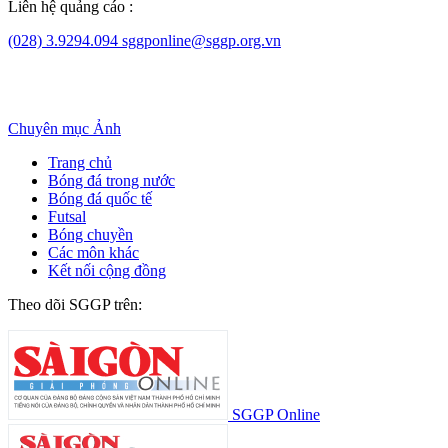
Liên hệ quảng cáo :
(028) 3.9294.094
sggponline@sggp.org.vn
Chuyên mục
Ảnh
Trang chủ
Bóng đá trong nước
Bóng đá quốc tế
Futsal
Bóng chuyền
Các môn khác
Kết nối cộng đồng
Theo dõi SGGP trên:
SGGP Online