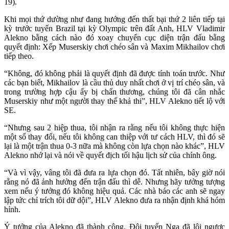
19).
Khi mọi thứ dường như đang hướng đến thất bại thứ 2 liên tiếp tại
kỳ trước tuyển Brazil tại kỳ Olympic trên đất Anh, HLV Vladimir
Alekno bằng cách nào đó xoay chuyển cục diện trận đấu bằng
quyết định: Xếp Muserskiy chơi chéo sân và Maxim Mikhailov chơi
tiếp theo.
“Không, đó không phải là quyết định đã được tính toán trước. Như
các bạn biết, Mikhailov là cầu thủ duy nhất chơi ở vị trí chéo sân, và
trong trường hợp cậu ấy bị chấn thương, chúng tôi đã cân nhắc
Muserskiy như một người thay thế khả thi”, HLV Alekno tiết lộ với
SE.
“Nhưng sau 2 hiệp thua, tôi nhận ra rằng nếu tôi không thực hiện
một số thay đổi, nếu tôi không can thiệp với tư cách HLV, thì đó sẽ
lại là một trận thua 0-3 nữa mà không còn lựa chọn nào khác”, HLV
Alekno nhớ lại và nói về quyết địch tối hậu lịch sử của chính ông.
“Và vì vậy, vâng tôi đã đưa ra lựa chọn đó. Tất nhiên, bây giờ nói
rằng nó đã ảnh hưởng đến trận đấu thì dễ. Nhưng hãy tưởng tượng
xem nếu ý tưởng đó không hiệu quả. Các nhà báo các anh sẽ ngay
lập tức chỉ trích tôi dữ dội”, HLV Alekno đưa ra nhận định khá hóm
hỉnh.
Ý tưởng của Alekno đã thành công. Đội tuyển Nga đã lội ngược