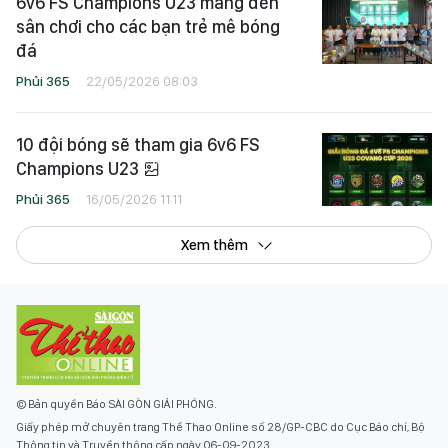
6v6 FS Champions U23 mang đến
sân chơi cho các bạn trẻ mê bóng
đá
Phủi 365
22/05/2026 08:03
10 đội bóng sẽ tham gia 6v6 FS
Champions U23
Phủi 365
16/05/2026 11:11
Xem thêm
© Bản quyền Báo SÀI GÒN GIẢI PHÓNG.
Giấy phép mở chuyên trang Thể Thao Online số 28/GP-CBC do Cục Báo chí, Bộ
Thông tin và Truyền thông cấp ngày 06-09-2023.