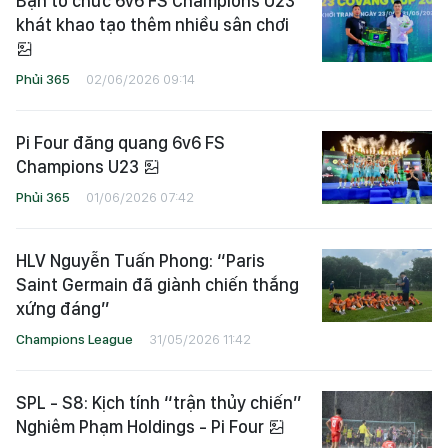
Bạn tổ chức 6v6 FS Champions U23
khát khao tạo thêm nhiều sân chơi
Phủi 365
02/06/2026 09:14
Pi Four đăng quang 6v6 FS
Champions U23
Phủi 365
01/06/2026 07:42
HLV Nguyễn Tuấn Phong: “Paris
Saint Germain đã giành chiến thắng
xứng đáng”
Champions League
31/05/2026 11:42
SPL - S8: Kịch tính “trận thủy chiến”
Nghiêm Phạm Holdings - Pi Four