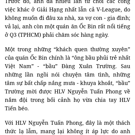
Trước đó, anh đã nhiều lần từ chối các công
việc khác ở Giải Hạng nhất lẫn cả V-League, do
không muốn đi đâu xa nhà, xa vợ con - gia đình;
vả lại, anh còn một quán ăn Ốc Bin rất nổi tiếng
ở Q3 (TPHCM) phải chăm sóc hàng ngày.
Một trong những “khách quen thường xuyên”
của quán Ốc Bin chính là “ông bầu phủi trẻ nhất
Việt Nam” - “bầu” Đàng Xuân Trường. Sau
những lần ngồi nói chuyện tâm tình, những
tâm sự bất chấp nắng mưa - khuya khoắt, “bầu”
Trường mời được HLV Nguyễn Tuấn Phong về
nắm đội trong bối cảnh họ vừa chia tay HLV
Tiến béo.
Với HLV Nguyễn Tuấn Phong, đây là một thách
thức lạ lẫm, mang lại không ít áp lực do anh