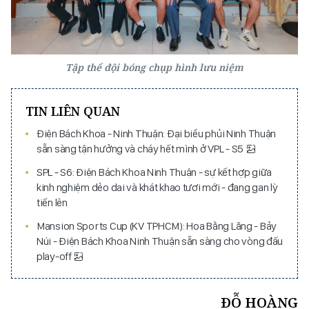
Tập thể đội bóng chụp hình lưu niệm
TIN LIÊN QUAN
Điện Bách Khoa - Ninh Thuận: Đại biểu phủi Ninh Thuận
sẵn sàng tận hưởng và cháy hết mình ở VPL - S5
SPL - S6: Điện Bách Khoa Ninh Thuận - sự kết hợp giữa
kinh nghiệm dẻo dai và khát khao tươi mới - đang gan lỳ
tiến lên
Mansion Sports Cup (KV TPHCM): Hoa Bằng Lăng - Bảy
Núi - Điện Bách Khoa Ninh Thuận sẵn sàng cho vòng đấu
play-off
ĐỖ HOÀNG