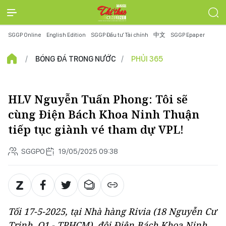
SGGP Online
English Edition
SGGP Đầu tư Tài chính
中文
SGGP Epaper
BÓNG ĐÁ TRONG NƯỚC
PHỦI 365
HLV Nguyễn Tuấn Phong: Tôi sẽ
cùng Điện Bách Khoa Ninh Thuận
tiếp tục giành vé tham dự VPL!
SGGPO
19/05/2025 09:38
Tối 17-5-2025, tại Nhà hàng Rivia (18 Nguyễn Cư
Trinh, Q1 - TPHCM), đội Điện Bách Khoa Ninh