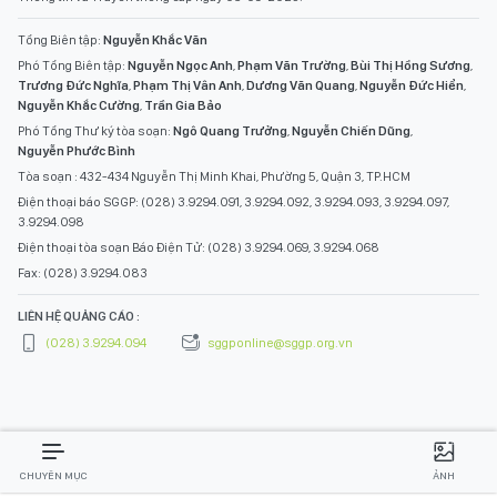
Tổng Biên tập:
Nguyễn Khắc Văn
Phó Tổng Biên tập:
Nguyễn Ngọc Anh
,
Phạm Văn Trường
,
Bùi Thị Hồng Sương
,
Trương Đức Nghĩa
,
Phạm Thị Vân Anh
,
Dương Văn Quang
,
Nguyễn Đức Hiển
,
Nguyễn Khắc Cường
,
Trần Gia Bảo
Phó Tổng Thư ký tòa soạn:
Ngô Quang Trưởng
,
Nguyễn Chiến Dũng
,
Nguyễn Phước Bình
Tòa soạn : 432-434 Nguyễn Thị Minh Khai, Phường 5, Quận 3, TP.HCM
Điện thoại báo SGGP: (028) 3.9294.091, 3.9294.092, 3.9294.093, 3.9294.097,
3.9294.098
Điện thoại tòa soạn Báo Điện Tử: (028) 3.9294.069, 3.9294.068
Fax: (028) 3.9294.083
LIÊN HỆ QUẢNG CÁO :
(028) 3.9294.094
sggponline@sggp.org.vn
CHUYÊN MỤC
ẢNH