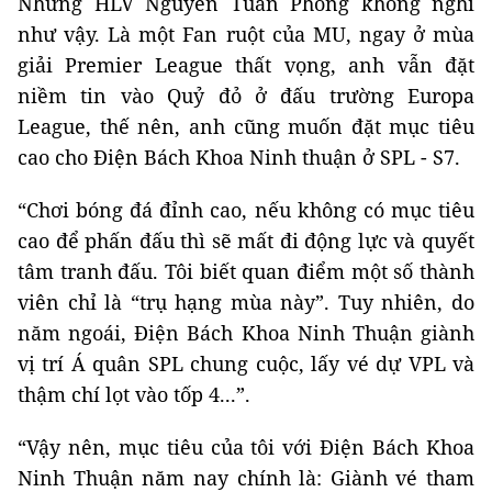
Nhưng HLV Nguyễn Tuấn Phong không nghĩ
như vậy. Là một Fan ruột của MU, ngay ở mùa
giải Premier League thất vọng, anh vẫn đặt
niềm tin vào Quỷ đỏ ở đấu trường Europa
League, thế nên, anh cũng muốn đặt mục tiêu
cao cho Điện Bách Khoa Ninh thuận ở SPL - S7.
“Chơi bóng đá đỉnh cao, nếu không có mục tiêu
cao để phấn đấu thì sẽ mất đi động lực và quyết
tâm tranh đấu. Tôi biết quan điểm một số thành
viên chỉ là “trụ hạng mùa này”. Tuy nhiên, do
năm ngoái, Điện Bách Khoa Ninh Thuận giành
vị trí Á quân SPL chung cuộc, lấy vé dự VPL và
thậm chí lọt vào tốp 4...”.
“Vậy nên, mục tiêu của tôi với Điện Bách Khoa
Ninh Thuận năm nay chính là: Giành vé tham