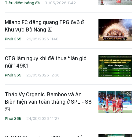
Tiêu điểm bóng đá
31/05/2026 11:42
Milano FC đăng quang TPG 6v6 ở
Khu vực Đà Nẵng
Phủi 365
26/05/2026 11:48
CTG lâm nguy khi để thua “làn gió
núi” 49K1
Phủi 365
25/05/2026 12:36
Thảo Vy Organic, Bamboo và An
Biên hiện vẫn toàn thắng ở SPL - S8
Phủi 365
24/05/2026 14:27