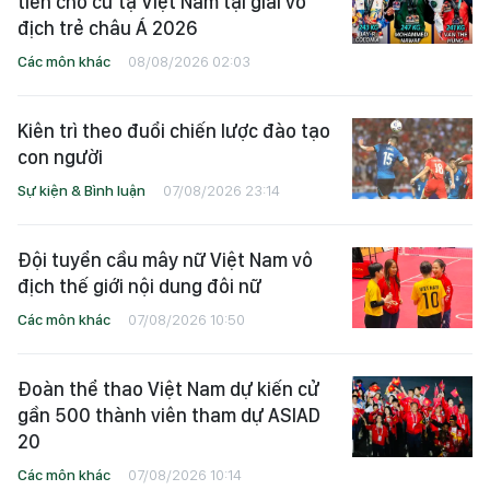
tiên cho cử tạ Việt Nam tại giải vô
địch trẻ châu Á 2026
Các môn khác
08/08/2026 02:03
Kiên trì theo đuổi chiến lược đào tạo
con người
Sự kiện & Bình luận
07/08/2026 23:14
Đội tuyển cầu mây nữ Việt Nam vô
địch thế giới nội dung đôi nữ
Các môn khác
07/08/2026 10:50
Đoàn thể thao Việt Nam dự kiến cử
gần 500 thành viên tham dự ASIAD
20
Các môn khác
07/08/2026 10:14