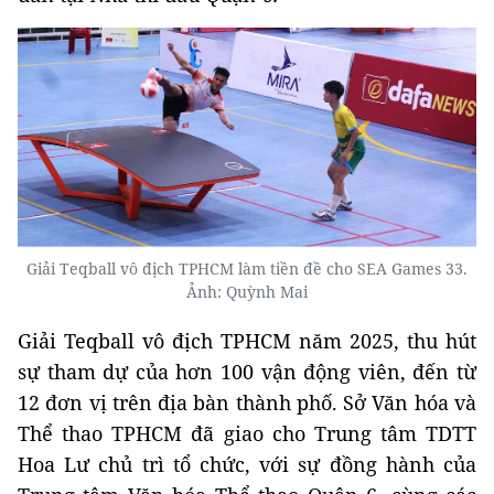
Giải Teqball vô địch TPHCM làm tiền đề cho SEA Games 33.
Ảnh: Quỳnh Mai
Giải Teqball vô địch TPHCM năm 2025, thu hút
sự tham dự của hơn 100 vận động viên, đến từ
12 đơn vị trên địa bàn thành phố. Sở Văn hóa và
Thể thao TPHCM đã giao cho Trung tâm TDTT
Hoa Lư chủ trì tổ chức, với sự đồng hành của