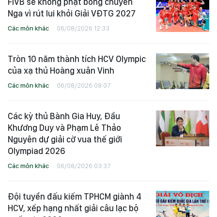
FIVB sẽ không phạt bóng chuyền
Nga vì rút lui khỏi Giải VĐTG 2027
Các môn khác
06/08/2026 12:33
Tròn 10 năm thành tích HCV Olympic
của xạ thủ Hoàng xuân Vinh
Các môn khác
06/08/2026 08:07
Các kỳ thủ Bành Gia Huy, Đầu
Khương Duy và Phạm Lê Thảo
Nguyên dự giải cờ vua thế giới
Olympiad 2026
Các môn khác
06/08/2026 03:37
Đội tuyển đấu kiếm TPHCM giành 4
HCV, xếp hạng nhất giải câu lạc bộ