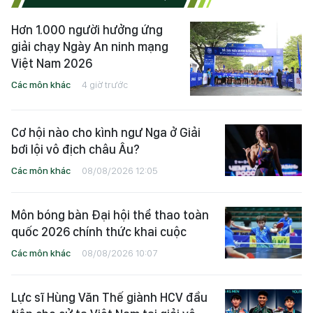
Hơn 1.000 người hưởng ứng
giải chạy Ngày An ninh mạng
Việt Nam 2026
Các môn khác
4 giờ trước
Cơ hội nào cho kình ngư Nga ở Giải
bơi lội vô địch châu Âu?
Các môn khác
08/08/2026 12:05
Môn bóng bàn Đại hội thể thao toàn
quốc 2026 chính thức khai cuộc
Các môn khác
08/08/2026 10:07
Lực sĩ Hùng Văn Thế giành HCV đầu