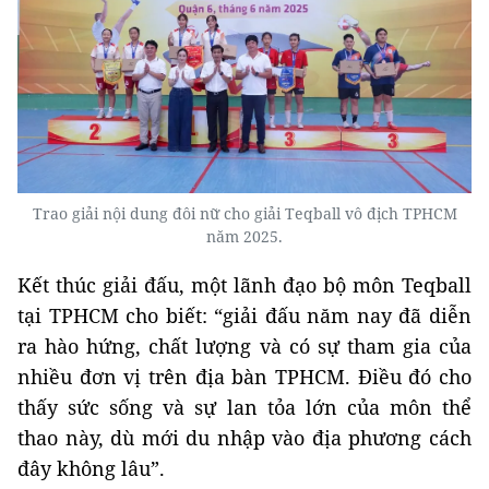
Trao giải nội dung đôi nữ cho giải Teqball vô địch TPHCM
năm 2025.
Kết thúc giải đấu, một lãnh đạo bộ môn Teqball
tại TPHCM cho biết: “giải đấu năm nay đã diễn
ra hào hứng, chất lượng và có sự tham gia của
nhiều đơn vị trên địa bàn TPHCM. Điều đó cho
thấy sức sống và sự lan tỏa lớn của môn thể
thao này, dù mới du nhập vào địa phương cách
đây không lâu”.