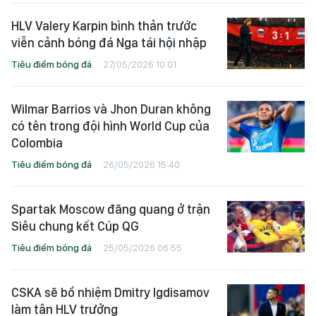
HLV Valery Karpin bình thản trước
viễn cảnh bóng đá Nga tái hội nhập
Tiêu điểm bóng đá
27/05/2026 10:01
Wilmar Barrios và Jhon Duran không
có tên trong đội hình World Cup của
Colombia
Tiêu điểm bóng đá
26/05/2026 15:40
Spartak Moscow đăng quang ở trận
Siêu chung kết Cúp QG
Tiêu điểm bóng đá
25/05/2026 06:55
CSKA sẽ bổ nhiệm Dmitry Igdisamov
làm tân HLV trưởng