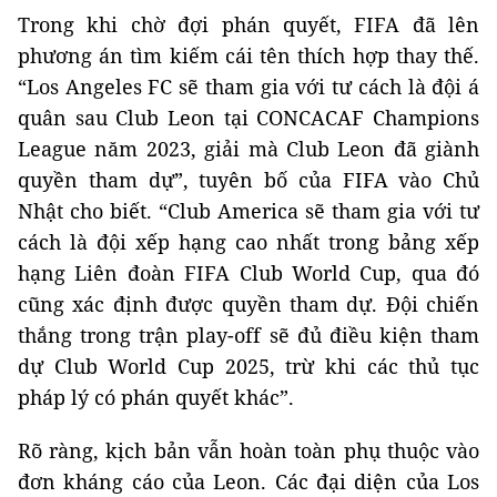
Trong khi chờ đợi phán quyết, FIFA đã lên
phương án tìm kiếm cái tên thích hợp thay thế.
“Los Angeles FC sẽ tham gia với tư cách là đội á
quân sau Club Leon tại CONCACAF Champions
League năm 2023, giải mà Club Leon đã giành
quyền tham dự”, tuyên bố của FIFA vào Chủ
Nhật cho biết. “Club America sẽ tham gia với tư
cách là đội xếp hạng cao nhất trong bảng xếp
hạng Liên đoàn FIFA Club World Cup, qua đó
cũng xác định được quyền tham dự. Đội chiến
thắng trong trận play-off sẽ đủ điều kiện tham
dự Club World Cup 2025, trừ khi các thủ tục
pháp lý có phán quyết khác”.
Rõ ràng, kịch bản vẫn hoàn toàn phụ thuộc vào
đơn kháng cáo của Leon. Các đại diện của Los