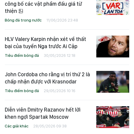
công bố các vật phẩm đấu giá từ
thiện
Bóng đá trong nước
11/06/2026 23:48
HLV Valery Karpin nhận xét về thất
bại của tuyển Nga trước Ai Cập
Tiêu điểm bóng đá
30/05/2026 12:18
John Cordoba cho rằng vị trí thứ 2 là
chấp nhận được với Krasnodar
Tiêu điểm bóng đá
29/05/2026 10:16
Diễn viên Dmitry Razanov hết lời
khen ngợi Spartak Moscow
Các giải khác
28/05/2026 09:38