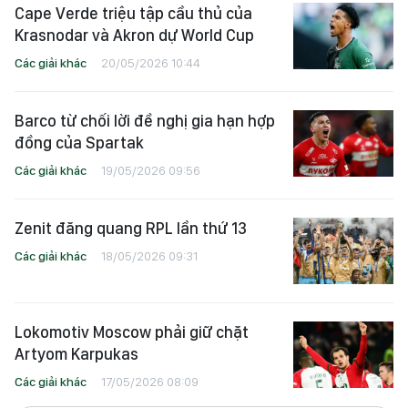
Cape Verde triệu tập cầu thủ của
Krasnodar và Akron dự World Cup
Các giải khác
20/05/2026 10:44
Barco từ chối lời đề nghị gia hạn hợp
đồng của Spartak
Các giải khác
19/05/2026 09:56
Zenit đăng quang RPL lần thứ 13
Các giải khác
18/05/2026 09:31
Lokomotiv Moscow phải giữ chặt
Artyom Karpukas
Các giải khác
17/05/2026 08:09