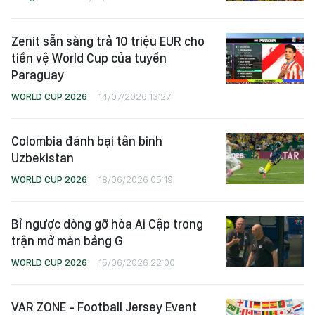
Zenit sẵn sàng trả 10 triệu EUR cho
tiền vệ World Cup của tuyển
Paraguay
WORLD CUP 2026
14/07/2026 13:27
Colombia đánh bại tân binh
Uzbekistan
WORLD CUP 2026
18/06/2026 05:19
Bỉ ngược dòng gỡ hòa Ai Cập trong
trận mở màn bảng G
WORLD CUP 2026
15/06/2026 22:00
VAR ZONE - Football Jersey Event