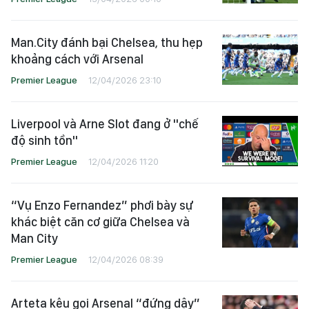
Man.City đánh bại Chelsea, thu hẹp
khoảng cách với Arsenal
Premier League
12/04/2026 23:10
Liverpool và Arne Slot đang ở "chế
độ sinh tồn"
Premier League
12/04/2026 11:20
“Vụ Enzo Fernandez” phơi bày sự
khác biệt căn cơ giữa Chelsea và
Man City
Premier League
12/04/2026 08:39
Arteta kêu gọi Arsenal “đứng dậy”