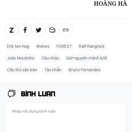
HOÀNG HÀ
Erik ten Hag
Wolves
FOREST
Ralf Rangnick
João Moutinho
Càu nhàu
Giữ nguyên mành lưới
Cầu thủ săn bàn
Tàn nhẫn
Bruno Fernandes
BÌNH LUẬN