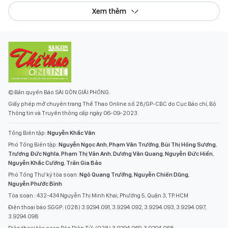
Xem thêm
© Bản quyền Báo SÀI GÒN GIẢI PHÓNG.
Giấy phép mở chuyên trang Thể Thao Online số 28/GP-CBC do Cục Báo chí, Bộ
Thông tin và Truyền thông cấp ngày 06-09-2023.
Tổng Biên tập:
Nguyễn Khắc Văn
Phó Tổng Biên tập:
Nguyễn Ngọc Anh
,
Phạm Văn Trường
,
Bùi Thị Hồng Sương
,
Trương Đức Nghĩa
,
Phạm Thị Vân Anh
,
Dương Văn Quang
,
Nguyễn Đức Hiển
,
Nguyễn Khắc Cường
,
Trần Gia Bảo
Phó Tổng Thư ký tòa soạn:
Ngô Quang Trưởng
,
Nguyễn Chiến Dũng
,
Nguyễn Phước Bình
Tòa soạn : 432-434 Nguyễn Thị Minh Khai, Phường 5, Quận 3, TP.HCM
Điện thoại báo SGGP: (028) 3.9294.091, 3.9294.092, 3.9294.093, 3.9294.097,
3.9294.098