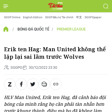
SGGP Online
English Edition
SGGP Đầu tư Tài chính
中文
SGGP Epaper
BÓNG ĐÁ QUỐC TẾ
PREMIER LEAGUE
Erik ten Hag: Man United không thể
lặp lại sai lầm trước Wolves
SGGPO
30/12/2022 23:30
HLV Man United, Erik ten Hag, đã cảnh báo đội
bóng của mình rằng họ cần phải tàn nhẫn hơn
trước khung thành, điều mà họ đã không làm