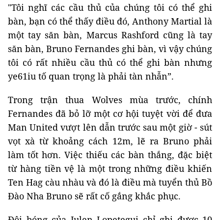
"Tôi nghĩ các cầu thủ của chúng tôi có thể ghi
bàn, bạn có thể thấy điều đó, Anthony Martial là
một tay săn bàn, Marcus Rashford cũng là tay
săn bàn, Bruno Fernandes ghi bàn, vì vậy chúng
tôi có rất nhiều cầu thủ có thể ghi bàn nhưng
ye61iu tố quan trọng là phải tàn nhẫn”.
Trong trận thua Wolves mùa trước, chính
Fernandes đã bỏ lỡ một cơ hội tuyệt vời để đưa
Man United vượt lên dẫn trước sau một giờ - sút
vọt xà từ khoảng cách 12m, lẽ ra Bruno phải
làm tốt hơn. Việc thiếu các bàn thắng, đặc biệt
từ hàng tiền vệ là một trong những điều khiến
Ten Hag càu nhàu và đó là điều mà tuyển thủ Bồ
Đào Nha Bruno sẽ rất cố gắng khắc phục.
Đội bóng của Julen Lopetegui chỉ ghi được 10