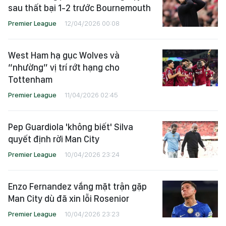
sau thất bại 1-2 trước Bournemouth
Premier League
12/04/2026 00:08
West Ham hạ gục Wolves và
“nhường” vị trí rớt hạng cho
Tottenham
Premier League
11/04/2026 02:45
Pep Guardiola 'không biết' Silva
quyết định rời Man City
Premier League
10/04/2026 23:24
Enzo Fernandez vắng mặt trận gặp
Man City dù đã xin lỗi Rosenior
Premier League
10/04/2026 23:23