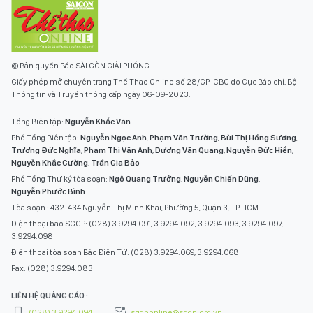
© Bản quyền Báo SÀI GÒN GIẢI PHÓNG.
Giấy phép mở chuyên trang Thể Thao Online số 28/GP-CBC do Cục Báo chí, Bộ
Thông tin và Truyền thông cấp ngày 06-09-2023.
Tổng Biên tập:
Nguyễn Khắc Văn
Phó Tổng Biên tập:
Nguyễn Ngọc Anh
,
Phạm Văn Trường
,
Bùi Thị Hồng Sương
,
Trương Đức Nghĩa
,
Phạm Thị Vân Anh
,
Dương Văn Quang
,
Nguyễn Đức Hiển
,
Nguyễn Khắc Cường
,
Trần Gia Bảo
Phó Tổng Thư ký tòa soạn:
Ngô Quang Trưởng
,
Nguyễn Chiến Dũng
,
Nguyễn Phước Bình
Tòa soạn : 432-434 Nguyễn Thị Minh Khai, Phường 5, Quận 3, TP.HCM
Điện thoại báo SGGP: (028) 3.9294.091, 3.9294.092, 3.9294.093, 3.9294.097,
3.9294.098
Điện thoại tòa soạn Báo Điện Tử: (028) 3.9294.069, 3.9294.068
Fax: (028) 3.9294.083
LIÊN HỆ QUẢNG CÁO :
(028) 3.9294.094
sggponline@sggp.org.vn