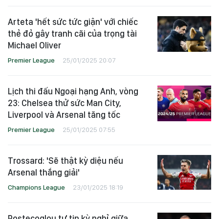
Arteta 'hết sức tức giận' với chiếc
thẻ đỏ gây tranh cãi của trọng tài
Michael Oliver
Premier League
25/01/2025 20:07
Lịch thi đấu Ngoại hạng Anh, vòng
23: Chelsea thử sức Man City,
Liverpool và Arsenal tăng tốc
Premier League
25/01/2025 07:55
Trossard: 'Sẽ thật kỳ diệu nếu
Arsenal thắng giải'
Champions League
23/01/2025 18:19
Postecoglou tự tin kỳ nghỉ giữa