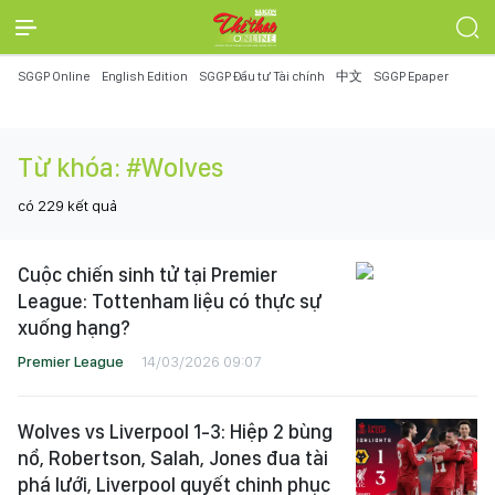
SGGP Online
English Edition
SGGP Đầu tư Tài chính
中文
SGGP Epaper
Từ khóa:
#Wolves
có
229
kết quả
Cuộc chiến sinh tử tại Premier
League: Tottenham liệu có thực sự
xuống hạng?
Premier League
14/03/2026 09:07
Wolves vs Liverpool 1-3: Hiệp 2 bùng
nổ, Robertson, Salah, Jones đua tài
phá lưới, Liverpool quyết chinh phục