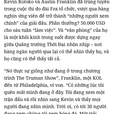
Kevin Kotoko và Austin Franklin đã trúng tuyển
trong cuộc thi do đài Fox tổ chức, vượt qua hàng
nghìn ứng viên để trở thành “những người xem
chính” của giải đấu. Phần thưởng? 50.000 USD
cho sáu tuần “làm việc”. Và “văn phòng” của họ
là một khối kính trong suốt được dựng ngay
giữa Quảng trường Thời Đại nhộn nhịp – nơi
hàng ngàn người qua lại có thể nhìn thấy họ, và
họ cũng có thể thấy tất cả.
“Nó thực sự giống như đang ở trong chương
trình The Truman Show”, Franklin, một KOL
đến từ Philadelphia, ví von. “Có những lúc tôi
quên mất mình đang ở đây. Tôi đang xem một
trận đấu và rồi nhìn sang Kevin và thấy mọi
người đang nhìn mình. Trời ơi, có tới 30 người
đang xem chúng tôi xem bóng đá. Một trải