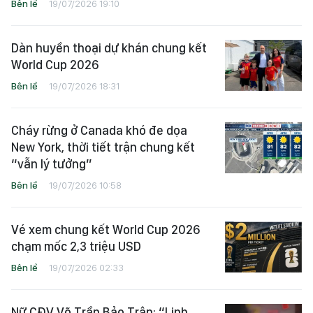
Bên lề
19/07/2026 19:10
Dàn huyền thoại dự khán chung kết
World Cup 2026
Bên lề
19/07/2026 18:31
Cháy rừng ở Canada khó đe dọa
New York, thời tiết trận chung kết
“vẫn lý tưởng”
Bên lề
19/07/2026 10:58
Vé xem chung kết World Cup 2026
chạm mốc 2,3 triệu USD
Bên lề
19/07/2026 02:33
Nữ CĐV Võ Trần Bảo Trân: “Linh