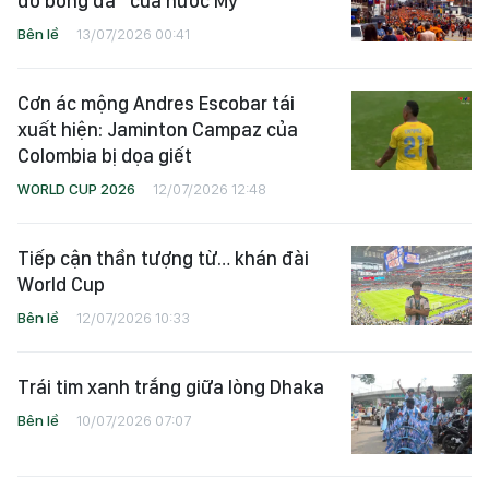
đô bóng đá” của nước Mỹ
Bên lề
13/07/2026 00:41
Cơn ác mộng Andres Escobar tái
xuất hiện: Jaminton Campaz của
Colombia bị dọa giết
WORLD CUP 2026
12/07/2026 12:48
Tiếp cận thần tượng từ… khán đài
World Cup
Bên lề
12/07/2026 10:33
Trái tim xanh trắng giữa lòng Dhaka
Bên lề
10/07/2026 07:07