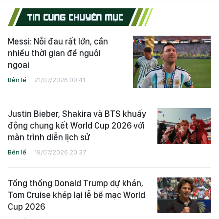
TIN CÙNG CHUYÊN MỤC
Messi: Nỗi đau rất lớn, cần
nhiều thời gian để nguôi
ngoai
Bên lề
21/07/2026 00:41
Justin Bieber, Shakira và BTS khuấy
động chung kết World Cup 2026 với
màn trình diễn lịch sử
Bên lề
19/07/2026 20:37
Tổng thống Donald Trump dự khán,
Tom Cruise khép lại lễ bế mạc World
Cup 2026