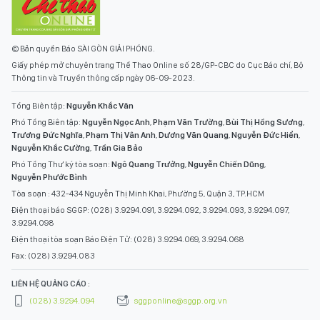
© Bản quyền Báo SÀI GÒN GIẢI PHÓNG.
Giấy phép mở chuyên trang Thể Thao Online số 28/GP-CBC do Cục Báo chí, Bộ
Thông tin và Truyền thông cấp ngày 06-09-2023.
Tổng Biên tập:
Nguyễn Khắc Văn
Phó Tổng Biên tập:
Nguyễn Ngọc Anh
,
Phạm Văn Trường
,
Bùi Thị Hồng Sương
,
Trương Đức Nghĩa
,
Phạm Thị Vân Anh
,
Dương Văn Quang
,
Nguyễn Đức Hiển
,
Nguyễn Khắc Cường
,
Trần Gia Bảo
Phó Tổng Thư ký tòa soạn:
Ngô Quang Trưởng
,
Nguyễn Chiến Dũng
,
Nguyễn Phước Bình
Tòa soạn : 432-434 Nguyễn Thị Minh Khai, Phường 5, Quận 3, TP.HCM
Điện thoại báo SGGP: (028) 3.9294.091, 3.9294.092, 3.9294.093, 3.9294.097,
3.9294.098
Điện thoại tòa soạn Báo Điện Tử: (028) 3.9294.069, 3.9294.068
Fax: (028) 3.9294.083
LIÊN HỆ QUẢNG CÁO :
(028) 3.9294.094
sggponline@sggp.org.vn