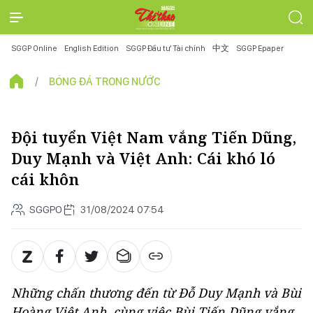
SGGP Online
English Edition
SGGP Đầu tư Tài chính
中文
SGGP Epaper
BÓNG ĐÁ TRONG NƯỚC
Đội tuyển Việt Nam vắng Tiến Dũng,
Duy Mạnh và Việt Anh: Cái khó ló
cái khôn
SGGPO
31/08/2024 07:54
Những chấn thương đến từ Đỗ Duy Mạnh và Bùi
Hoàng Việt Anh, cùng việc Bùi Tiến Dũng vắng