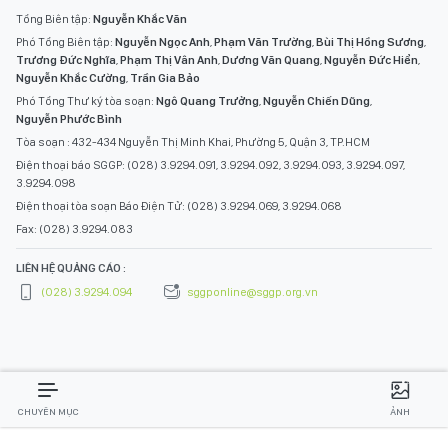
Tổng Biên tập:
Nguyễn Khắc Văn
Phó Tổng Biên tập:
Nguyễn Ngọc Anh
,
Phạm Văn Trường
,
Bùi Thị Hồng Sương
,
Trương Đức Nghĩa
,
Phạm Thị Vân Anh
,
Dương Văn Quang
,
Nguyễn Đức Hiển
,
Nguyễn Khắc Cường
,
Trần Gia Bảo
Phó Tổng Thư ký tòa soạn:
Ngô Quang Trưởng
,
Nguyễn Chiến Dũng
,
Nguyễn Phước Bình
Tòa soạn : 432-434 Nguyễn Thị Minh Khai, Phường 5, Quận 3, TP.HCM
Điện thoại báo SGGP: (028) 3.9294.091, 3.9294.092, 3.9294.093, 3.9294.097,
3.9294.098
Điện thoại tòa soạn Báo Điện Tử: (028) 3.9294.069, 3.9294.068
Fax: (028) 3.9294.083
LIÊN HỆ QUẢNG CÁO :
(028) 3.9294.094
sggponline@sggp.org.vn
CHUYÊN MỤC
ẢNH