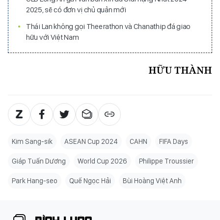
2025, sẽ có đơn vị chủ quản mới
Thái Lan không gọi Theerathon và Chanathip đá giao
hữu với Việt Nam
HỮU THÀNH
Kim Sang-sik
ASEAN Cup 2024
CAHN
FIFA Days
Giáp Tuấn Dương
World Cup 2026
Philippe Troussier
Park Hang-seo
Quế Ngọc Hải
Bùi Hoàng Việt Anh