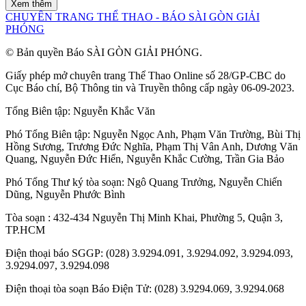
Xem thêm
CHUYÊN TRANG THỂ THAO - BÁO SÀI GÒN GIẢI
PHÓNG
© Bản quyền Báo SÀI GÒN GIẢI PHÓNG.
Giấy phép mở chuyên trang Thể Thao Online số 28/GP-CBC do
Cục Báo chí, Bộ Thông tin và Truyền thông cấp ngày 06-09-2023.
Tổng Biên tập:
Nguyễn Khắc Văn
Phó Tổng Biên tập:
Nguyễn Ngọc Anh
,
Phạm Văn Trường
,
Bùi Thị
Hồng Sương
,
Trương Đức Nghĩa
,
Phạm Thị Vân Anh
,
Dương Văn
Quang
,
Nguyễn Đức Hiển
,
Nguyễn Khắc Cường
,
Trần Gia Bảo
Phó Tổng Thư ký tòa soạn:
Ngô Quang Trưởng
,
Nguyễn Chiến
Dũng
,
Nguyễn Phước Bình
Tòa soạn : 432-434 Nguyễn Thị Minh Khai, Phường 5, Quận 3,
TP.HCM
Điện thoại báo SGGP: (028) 3.9294.091, 3.9294.092, 3.9294.093,
3.9294.097, 3.9294.098
Điện thoại tòa soạn Báo Điện Tử: (028) 3.9294.069, 3.9294.068