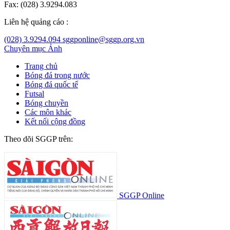
Fax: (028) 3.9294.083
Liên hệ quảng cáo :
(028) 3.9294.094
sggponline@sggp.org.vn
Chuyên mục
Ảnh
Trang chủ
Bóng đá trong nước
Bóng đá quốc tế
Futsal
Bóng chuyền
Các môn khác
Kết nối cộng đồng
Theo dõi SGGP trên:
SGGP Online