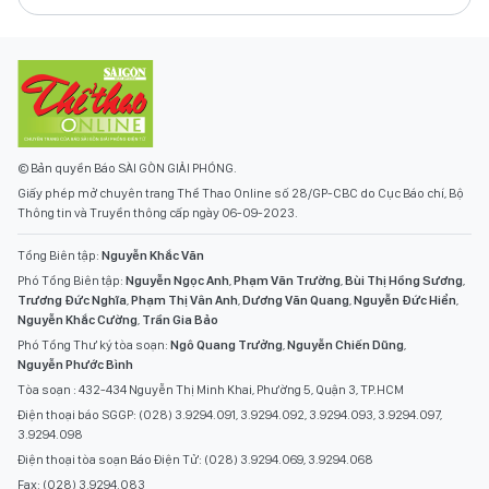
© Bản quyền Báo SÀI GÒN GIẢI PHÓNG.
Giấy phép mở chuyên trang Thể Thao Online số 28/GP-CBC do Cục Báo chí, Bộ
Thông tin và Truyền thông cấp ngày 06-09-2023.
Tổng Biên tập:
Nguyễn Khắc Văn
Phó Tổng Biên tập:
Nguyễn Ngọc Anh
,
Phạm Văn Trường
,
Bùi Thị Hồng Sương
,
Trương Đức Nghĩa
,
Phạm Thị Vân Anh
,
Dương Văn Quang
,
Nguyễn Đức Hiển
,
Nguyễn Khắc Cường
,
Trần Gia Bảo
Phó Tổng Thư ký tòa soạn:
Ngô Quang Trưởng
,
Nguyễn Chiến Dũng
,
Nguyễn Phước Bình
Tòa soạn : 432-434 Nguyễn Thị Minh Khai, Phường 5, Quận 3, TP.HCM
Điện thoại báo SGGP: (028) 3.9294.091, 3.9294.092, 3.9294.093, 3.9294.097,
3.9294.098
Điện thoại tòa soạn Báo Điện Tử: (028) 3.9294.069, 3.9294.068
Fax: (028) 3.9294.083