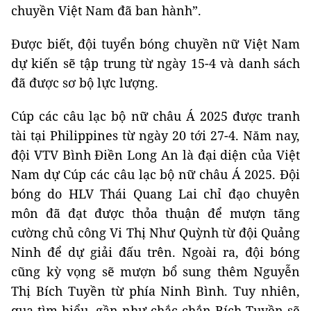
chuyền Việt Nam đã ban hành”.
Được biết, đội tuyển bóng chuyền nữ Việt Nam
dự kiến sẽ tập trung từ ngày 15-4 và danh sách
đã được sơ bộ lực lượng.
Cúp các câu lạc bộ nữ châu Á 2025 được tranh
tài tại Philippines từ ngày 20 tới 27-4. Năm nay,
đội VTV Bình Điền Long An là đại diện của Việt
Nam dự Cúp các câu lạc bộ nữ châu Á 2025. Đội
bóng do HLV Thái Quang Lai chỉ đạo chuyên
môn đã đạt được thỏa thuận để mượn tăng
cường chủ công Vi Thị Như Quỳnh từ đội Quảng
Ninh để dự giải đấu trên. Ngoài ra, đội bóng
cũng kỳ vọng sẽ mượn bổ sung thêm Nguyễn
Thị Bích Tuyền từ phía Ninh Bình. Tuy nhiên,
qua tìm hiểu, gần như chắc chắn Bích Tuyền sẽ