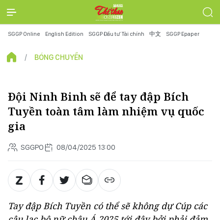
SGGP Online
English Edition
SGGP Đầu tư Tài chính
中文
SGGP Epaper
BÓNG CHUYỀN
Đội Ninh Binh sẽ để tay đập Bích
Tuyền toàn tâm làm nhiệm vụ quốc
gia
SGGPO
08/04/2025 13:00
Tay đập Bích Tuyền có thể sẽ không dự Cúp các
câu lạc bộ nữ châu Á 2025 tới đây bởi phải đảm