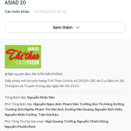
ASIAD 20
Các môn khác
03/08/2026 16:26
Xem thêm
© Bản quyền Báo SÀI GÒN GIẢI PHÓNG.
Giấy phép mở chuyên trang Thể Thao Online số 28/GP-CBC do Cục Báo chí, Bộ
Thông tin và Truyền thông cấp ngày 06-09-2023.
Tổng Biên tập:
Nguyễn Khắc Văn
Phó Tổng Biên tập:
Nguyễn Ngọc Anh
,
Phạm Văn Trường
,
Bùi Thị Hồng Sương
,
Trương Đức Nghĩa
,
Phạm Thị Vân Anh
,
Dương Văn Quang
,
Nguyễn Đức Hiển
,
Nguyễn Khắc Cường
,
Trần Gia Bảo
Phó Tổng Thư ký tòa soạn:
Ngô Quang Trưởng
,
Nguyễn Chiến Dũng
,
Nguyễn Phước Bình