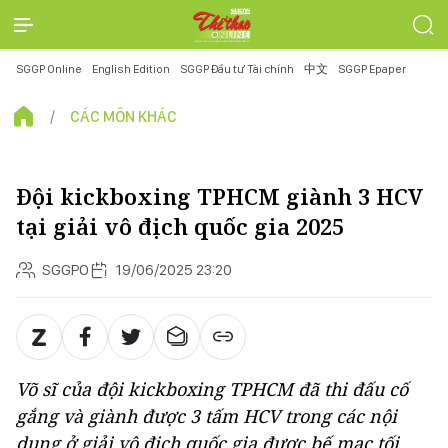
SGGP Online
English Edition
SGGP Đầu tư Tài chính
中文
SGGP Epaper
CÁC MÔN KHÁC
Đội kickboxing TPHCM giành 3 HCV
tại giải vô địch quốc gia 2025
SGGPO
19/06/2025 23:20
Võ sĩ của đội kickboxing TPHCM đã thi đấu cố
gắng và giành được 3 tấm HCV trong các nội
dung ở giải vô địch quốc gia được bế mạc tối