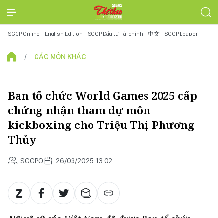
SGGP Online
English Edition
SGGP Đầu tư Tài chính
中文
SGGP Epaper
CÁC MÔN KHÁC
Ban tổ chức World Games 2025 cấp
chứng nhận tham dự môn
kickboxing cho Triệu Thị Phương
Thủy
SGGPO
26/03/2025 13:02