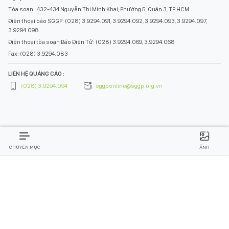
Tòa soạn : 432-434 Nguyễn Thị Minh Khai, Phường 5, Quận 3, TP.HCM
Điện thoại báo SGGP: (028) 3.9294.091, 3.9294.092, 3.9294.093, 3.9294.097,
3.9294.098
Điện thoại tòa soạn Báo Điện Tử: (028) 3.9294.069, 3.9294.068
Fax: (028) 3.9294.083
LIÊN HỆ QUẢNG CÁO :
(028) 3.9294.094
sggponline@sggp.org.vn
CHUYÊN MỤC
ẢNH