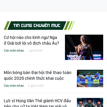
TIN CÙNG CHUYÊN MỤC
Cơ hội nào cho kình ngư Nga
ở Giải bơi lội vô địch châu Âu?
Các môn khác
1 giờ trước
Môn bóng bàn Đại hội thể thao toàn
quốc 2026 chính thức khai cuộc
Các môn khác
2 giờ trước
Lực sĩ Hùng Văn Thế giành HCV đầu
tiên cho cử tạ Việt Nam tại giải vô