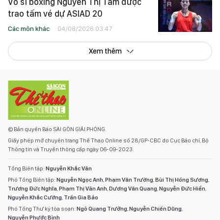
Võ sĩ boxing Nguyễn Thị Tâm được
trao tấm vé dự ASIAD 20
Các môn khác
04/08/2026 03:47
Xem thêm
© Bản quyền Báo SÀI GÒN GIẢI PHÓNG.
Giấy phép mở chuyên trang Thể Thao Online số 28/GP-CBC do Cục Báo chí, Bộ
Thông tin và Truyền thông cấp ngày 06-09-2023.
Tổng Biên tập:
Nguyễn Khắc Văn
Phó Tổng Biên tập:
Nguyễn Ngọc Anh
,
Phạm Văn Trường
,
Bùi Thị Hồng Sương
,
Trương Đức Nghĩa
,
Phạm Thị Vân Anh
,
Dương Văn Quang
,
Nguyễn Đức Hiển
,
Nguyễn Khắc Cường
,
Trần Gia Bảo
Phó Tổng Thư ký tòa soạn:
Ngô Quang Trưởng
,
Nguyễn Chiến Dũng
,
Nguyễn Phước Bình