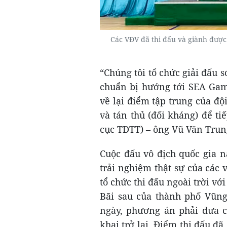
Các VĐV đã thi đấu và giành được 
“Chúng tôi tổ chức giải đấu s
chuẩn bị hướng tới SEA Game
về lại điểm tập trung của độ
và tán thủ (đối kháng) để t
cục TDTT) – ông Vũ Văn Trung
Cuộc đấu vô địch quốc gia n
trải nghiệm thật sự của các
tổ chức thi đấu ngoài trời vớ
Bãi sau của thành phố Vũng
ngày, phương án phải đưa c
khai trở lại. Điểm thi đấu đ