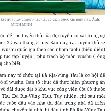
kết quả huy chương tại giải vô địch quốc gia năm nay. Ảnh:
MINH MINH
ớm để các tuyển thủ của đội tuyển cọ xát trong sự
s 32 vào tháng 5 này. Sau đây, các tuyển thủ sẽ
i wushu quốc gia theo các nhóm taolu (biểu diễn)
iếp tục tập luyện”, phụ trách bộ môn wushu (Tổng
 cho biết.
ăm nay tổ chức tại Bà Rịa-Vũng Tàu là cơ hội để
 võ sĩ wushu. Ban tổ chức đã thực hiện phương án
i võ đài được đặt ở khu vực công viên Cột Cờ thuộc
 Tàu (Bà Rịa-Vũng Tàu). Tuy nhiên, chỉ sau một
ác cuộc đấu vào nhà thi đấu trong nhà đã triển
ã được chuyển là nhà thi đấu tỉnh Bà Rịa-Vũng Tàu