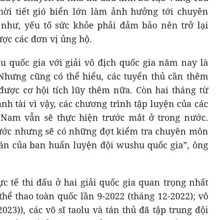
thời tiết gió biển lớn làm ảnh hưởng tới chuyên
như, yếu tố sức khỏe phải đảm bảo nên trở lại
ược các đơn vị ủng hộ.
u quốc gia với giải vô địch quốc gia năm nay là
Nhưng cũng có thể hiểu, các tuyển thủ cần thêm
 được cơ hội tích lũy thêm nữa. Còn hai tháng từ
nh tài vì vậy, các chương trình tập luyện của các
 Nam vẫn sẽ thực hiện trước mắt ở trong nước.
nước nhưng sẽ có những đợt kiểm tra chuyên môn
o án của ban huấn luyện đội wushu quốc gia”, ông
ực tế thi đấu ở hai giải quốc gia quan trọng nhất
hể thao toàn quốc lần 9-2022 (tháng 12-2022); vô
023)), các võ sĩ taolu và tán thủ đã tập trung đội