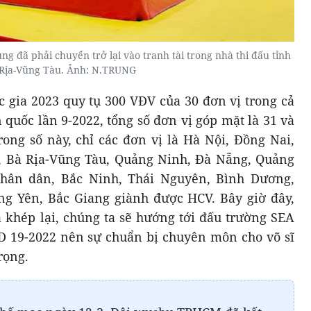
dung đã phải chuyển trở lại vào tranh tài trong nhà thi đấu tỉnh
Rịa-Vũng Tàu. Ảnh: N.TRUNG
c gia 2023 quy tụ 300 VĐV của 30 đơn vị trong cả
 quốc lần 9-2022, tổng số đơn vị góp mặt là 31 và
rong số này, chỉ các đơn vị là Hà Nội, Đồng Nai,
 Bà Rịa-Vũng Tàu, Quảng Ninh, Đà Nẵng, Quảng
Nhân dân, Bắc Ninh, Thái Nguyên, Bình Dương,
g Yên, Bắc Giang giành được HCV. Bây giờ đây,
ã khép lại, chúng ta sẽ hướng tới đấu trường SEA
D 19-2022 nên sự chuẩn bị chuyên môn cho võ sĩ
rọng.