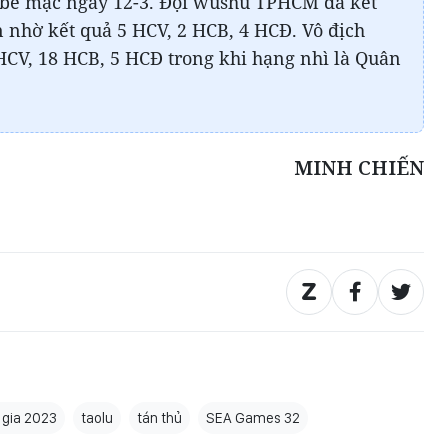
3 bế mạc ngày 12-3. Đội wushu TPHCM đã kết
n nhờ kết quả 5 HCV, 2 HCB, 4 HCĐ. Vô địch
 HCV, 18 HCB, 5 HCĐ trong khi hạng nhì là Quân
MINH CHIẾN
 gia 2023
taolu
tán thủ
SEA Games 32