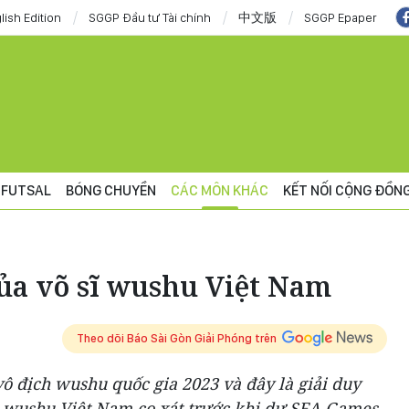
lish Edition
SGGP Đầu tư Tài chính
中文版
SGGP Epaper
FUTSAL
BÓNG CHUYỀN
CÁC MÔN KHÁC
KẾT NỐI CỘNG ĐỒN
của võ sĩ wushu Việt Nam
Theo dõi Báo Sài Gòn Giải Phóng trên
 vô địch wushu quốc gia 2023 và đây là giải duy
n wushu Việt Nam cọ xát trước khi dự SEA Games