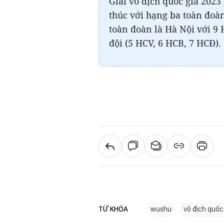
Giải vô địch quốc gia 202
thúc với hạng ba toàn đoà
toàn đoàn là Hà Nội với 9
đội (5 HCV, 6 HCB, 7 HCĐ).
TỪ KHÓA
wushu
vô địch quốc