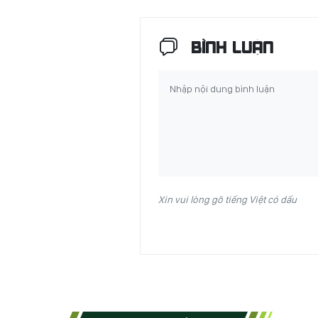
BÌNH LUẬN
Xin vui lòng gõ tiếng Việt có dấu