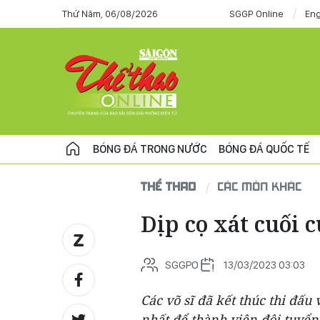
Thứ Năm, 06/08/2026
SGGP Online
Eng
BÓNG ĐÁ TRONG NƯỚC
BÓNG ĐÁ QUỐC TẾ
THỂ THAO
CÁC MÔN KHÁC
Dịp cọ xát cuối 
SGGPO
13/03/2023 03:03
Các võ sĩ đã kết thúc thi đấu
nhất để thành viên đội tuyể