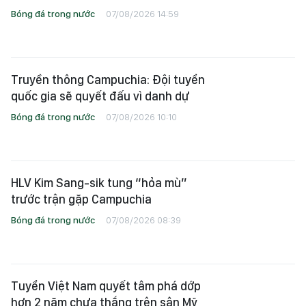
Bóng đá trong nước
07/08/2026 14:59
Truyền thông Campuchia: Đội tuyển
quốc gia sẽ quyết đấu vì danh dự
Bóng đá trong nước
07/08/2026 10:10
HLV Kim Sang-sik tung “hỏa mù”
trước trận gặp Campuchia
Bóng đá trong nước
07/08/2026 08:39
Tuyển Việt Nam quyết tâm phá dớp
hơn 2 năm chưa thắng trên sân Mỹ