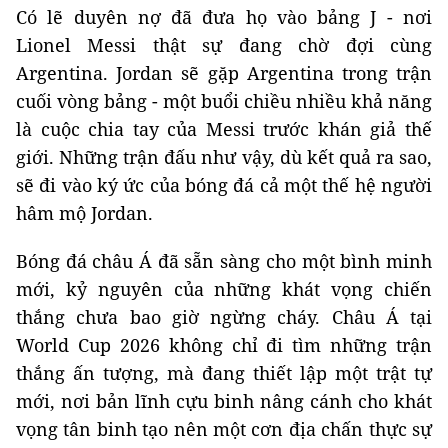
Có lẽ duyên nợ đã đưa họ vào bảng J - nơi
Lionel Messi thật sự đang chờ đợi cùng
Argentina. Jordan sẽ gặp Argentina trong trận
cuối vòng bảng - một buổi chiều nhiều khả năng
là cuộc chia tay của Messi trước khán giả thế
giới. Những trận đấu như vậy, dù kết quả ra sao,
sẽ đi vào ký ức của bóng đá cả một thế hệ người
hâm mộ Jordan.
Bóng đá châu Á đã sẵn sàng cho một bình minh
mới, kỷ nguyên của những khát vọng chiến
thắng chưa bao giờ ngừng cháy. Châu Á tại
World Cup 2026 không chỉ đi tìm những trận
thắng ấn tượng, mà đang thiết lập một trật tự
mới, nơi bản lĩnh cựu binh nâng cánh cho khát
vọng tân binh tạo nên một cơn địa chấn thực sự