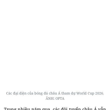
Các đại diện của bóng đá châu Á tham dự World Cup 2026.
ẢNH: OPTA
Trong nhiều năm qua, các đội tuyển châu Á vẫn