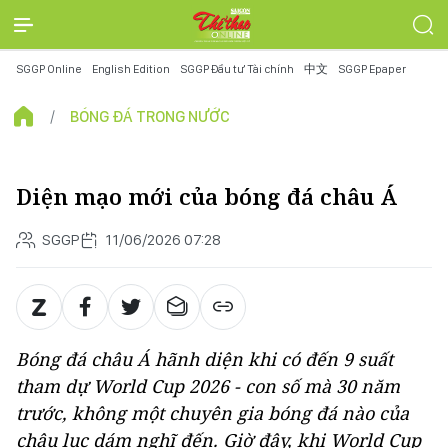
SGGP Online
English Edition
SGGP Đầu tư Tài chính
中文
SGGP Epaper
BÓNG ĐÁ TRONG NƯỚC
Diện mạo mới của bóng đá châu Á
SGGP
11/06/2026 07:28
Bóng đá châu Á hãnh diện khi có đến 9 suất
tham dự World Cup 2026 - con số mà 30 năm
trước, không một chuyên gia bóng đá nào của
châu lục dám nghĩ đến. Giờ đây, khi World Cup