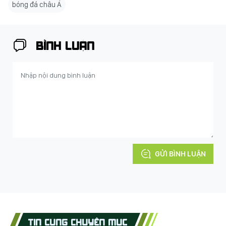
bóng đá châu Á
BÌNH LUẬN
GỬI BÌNH LUẬN
TIN CÙNG CHUYÊN MỤC