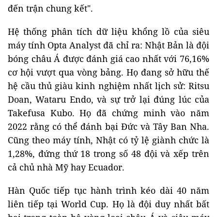
đến trận chung kết".
Hệ thống phân tích dữ liệu khổng lồ của siêu
máy tính Opta Analyst đã chỉ ra: Nhật Bản là đội
bóng châu Á được đánh giá cao nhất với 76,16%
cơ hội vượt qua vòng bảng. Họ đang sở hữu thế
hệ cầu thủ giàu kinh nghiệm nhất lịch sử: Ritsu
Doan, Wataru Endo, và sự trở lại đúng lúc của
Takefusa Kubo. Họ đã chứng minh vào năm
2022 rằng có thể đánh bại Đức và Tây Ban Nha.
Cũng theo máy tính, Nhật có tỷ lệ giành chức là
1,28%, đứng thứ 18 trong số 48 đội và xếp trên
cả chủ nhà Mỹ hay Ecuador.
Hàn Quốc tiếp tục hành trình kéo dài 40 năm
liên tiếp tại World Cup. Họ là đội duy nhất bất