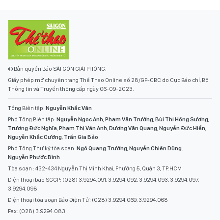
© Bản quyền Báo SÀI GÒN GIẢI PHÓNG.
Giấy phép mở chuyên trang Thể Thao Online số 28/GP-CBC do Cục Báo chí, Bộ
Thông tin và Truyền thông cấp ngày 06-09-2023.
Tổng Biên tập:
Nguyễn Khắc Văn
Phó Tổng Biên tập:
Nguyễn Ngọc Anh
,
Phạm Văn Trường
,
Bùi Thị Hồng Sương
,
Trương Đức Nghĩa
,
Phạm Thị Vân Anh
,
Dương Văn Quang
,
Nguyễn Đức Hiển
,
Nguyễn Khắc Cường
,
Trần Gia Bảo
Phó Tổng Thư ký tòa soạn:
Ngô Quang Trưởng
,
Nguyễn Chiến Dũng
,
Nguyễn Phước Bình
Tòa soạn : 432-434 Nguyễn Thị Minh Khai, Phường 5, Quận 3, TP.HCM
Điện thoại báo SGGP: (028) 3.9294.091, 3.9294.092, 3.9294.093, 3.9294.097,
3.9294.098
Điện thoại tòa soạn Báo Điện Tử: (028) 3.9294.069, 3.9294.068
Fax: (028) 3.9294.083