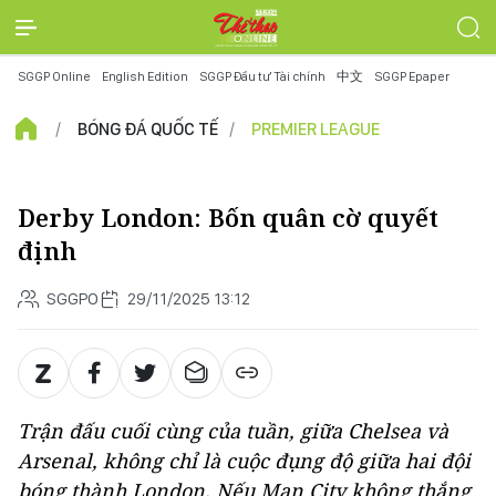
SGGP Online
English Edition
SGGP Đầu tư Tài chính
中文
SGGP Epaper
BÓNG ĐÁ QUỐC TẾ
PREMIER LEAGUE
Derby London: Bốn quân cờ quyết
định
SGGPO
29/11/2025 13:12
Trận đấu cuối cùng của tuần, giữa Chelsea và
Arsenal, không chỉ là cuộc đụng độ giữa hai đội
bóng thành London. Nếu Man City không thắng