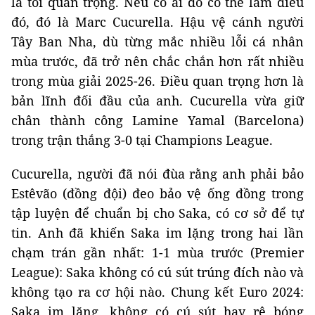
là tối quan trọng. Nếu có ai đó có thể làm điều
đó, đó là Marc Cucurella. Hậu vệ cánh người
Tây Ban Nha, dù từng mắc nhiều lỗi cá nhân
mùa trước, đã trở nên chắc chắn hơn rất nhiều
trong mùa giải 2025-26. Điều quan trọng hơn là
bản lĩnh đối đầu của anh. Cucurella vừa giữ
chân thành công Lamine Yamal (Barcelona)
trong trận thắng 3-0 tại Champions League.
Cucurella, người đã nói đùa rằng anh phải bảo
Estêvão (đồng đội) đeo bảo vệ ống đồng trong
tập luyện để chuẩn bị cho Saka, có cơ sở để tự
tin. Anh đã khiến Saka im lặng trong hai lần
chạm trán gần nhất: 1-1 mùa trước (Premier
League): Saka không có cú sút trúng đích nào và
không tạo ra cơ hội nào. Chung kết Euro 2024:
Saka im lặng, không có cú sút hay rê bóng