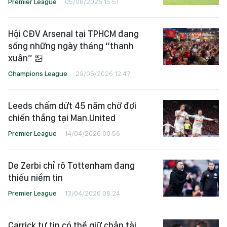
Premier League
05/06/2026 15:51
Hội CĐV Arsenal tại TPHCM đang
sống những ngày tháng “thanh
xuân”
Champions League
29/05/2026 12:47
Leeds chấm dứt 45 năm chờ đợi
chiến thắng tại Man.United
Premier League
14/04/2026 00:56
De Zerbi chỉ rõ Tottenham đang
thiếu niềm tin
Premier League
13/04/2026 08:24
Carrick tự tin có thể giữ chân tài