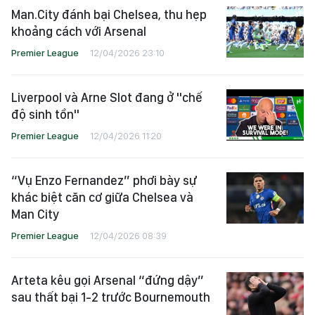
Man.City đánh bại Chelsea, thu hẹp
khoảng cách với Arsenal
Premier League
12/04/2026 23:10
Liverpool và Arne Slot đang ở "chế
độ sinh tồn"
Premier League
12/04/2026 11:20
“Vụ Enzo Fernandez” phơi bày sự
khác biệt căn cơ giữa Chelsea và
Man City
Premier League
12/04/2026 08:39
Arteta kêu gọi Arsenal “đứng dậy”
sau thất bại 1-2 trước Bournemouth