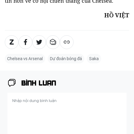
tin hơn về cơ hội chiến thắng của Chelsea.
HỒ VIỆT
Chelsea vs Arsenal
Dự đoán bóng đá
Saka
BÌNH LUẬN