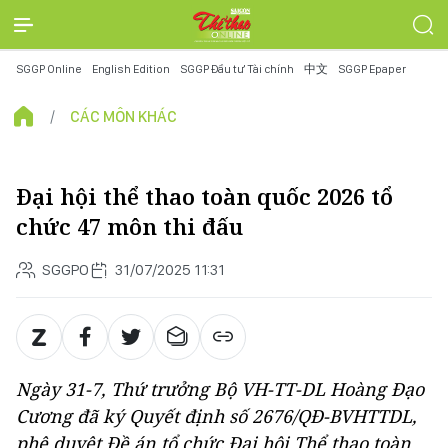
SGGP Online
English Edition
SGGP Đầu tư Tài chính
中文
SGGP Epaper
CÁC MÔN KHÁC
Đại hội thể thao toàn quốc 2026 tổ
chức 47 môn thi đấu
SGGPO
31/07/2025 11:31
Ngày 31-7, Thứ trưởng Bộ VH-TT-DL Hoàng Đạo
Cương đã ký Quyết định số 2676/QĐ-BVHTTDL,
phê duyệt Đề án tổ chức Đại hội Thể thao toàn