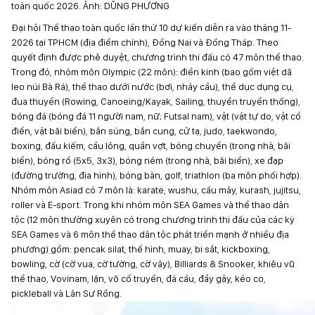
toàn quốc 2026. Ảnh: DŨNG PHƯƠNG
Đại hội Thể thao toàn quốc lần thứ 10 dự kiến diễn ra vào tháng 11-
2026 tại TPHCM (địa điểm chính), Đồng Nai và Đồng Tháp. Theo
quyết định được phê duyệt, chương trình thi đấu có 47 môn thể thao.
Trong đó, nhóm môn Olympic (22 môn): điền kinh (bao gồm việt dã
leo núi Bà Rá), thể thao dưới nước (bơi, nhảy cầu), thể dục dụng cụ,
đua thuyền (Rowing, Canoeing/Kayak, Sailing, thuyền truyền thống),
bóng đá (bóng đá 11 người nam, nữ; Futsal nam), vật (vật tự do, vật cổ
điển, vật bãi biển), bắn súng, bắn cung, cử tạ, judo, taekwondo,
boxing, đấu kiếm, cầu lông, quần vợt, bóng chuyển (trong nhà, bãi
biển), bóng rổ (5x5, 3x3), bóng ném (trong nhà, bãi biển), xe đạp
(đường trường, địa hình), bóng bàn, golf, triathlon (ba môn phối hợp).
Nhóm môn Asiad có 7 môn là: karate, wushu, cầu mây, kurash, jujitsu,
roller và E-sport. Trong khi nhóm môn SEA Games và thể thao dân
tộc (12 môn thường xuyên có trong chương trình thi đấu của các kỳ
SEA Games và 6 môn thể thao dân tộc phát triển mạnh ở nhiều địa
phương) gồm: pencak silat, thể hình, muay, bi sắt, kickboxing,
bowling, cờ (cờ vua, cờ tướng, cờ vây), Billiards & Snooker, khiêu vũ
thể thao, Vovinam, lặn, võ cổ truyền, đá cầu, đẩy gậy, kéo co,
pickleball và Lân Sư Rồng.