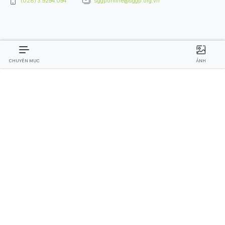
(028) 3.9294.094
sggponline@sggp.org.vn
CHUYÊN MỤC
ẢNH