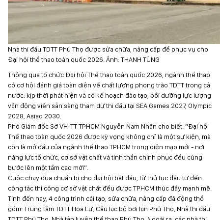
Nhà thi đấu TDTT Phú Thọ được sửa chữa, nâng cấp để phục vụ cho
Đại hội thể thao toàn quốc 2026. Ảnh: THANH TÙNG
Thông qua tổ chức Đại hội Thể thao toàn quốc 2026, ngành thể thao
có cơ hội đánh giá toàn diện về chất lượng phong trào TDTT trong cả
nước; kịp thời phát hiện và có kế hoạch đào tạo, bồi dưỡng lực lượng
vận động viên sẵn sàng tham dự thi đấu tại SEA Games 2027, Olympic
2028, Asiad 2030.
Phó Giám đốc Sở VH-TT TPHCM Nguyễn Nam Nhân cho biết: “Đại hội
Thể thao toàn quốc 2026 được kỳ vọng không chỉ là một sự kiện, mà
còn là mở đầu của ngành thể thao TPHCM trong diện mạo mới - nơi
năng lực tổ chức, cơ sở vật chất và tinh thần chinh phục đều cùng
bước lên một tầm cao mới”.
Cuộc chạy đua chuẩn bị cho đại hội bắt đầu, từ thủ tục đầu tư đến
công tác thi công cơ sở vật chất đều được TPHCM thúc đẩy mạnh mẽ.
Tính đến nay, 4 công trình cải tạo, sửa chữa, nâng cấp đã động thổ
gồm: Trung tâm TDTT Hoa Lư, Câu lạc bộ bơi lặn Phú Thọ, Nhà thi đấu
TDTT Phú Thọ, Nhà tập luyện thể thao Phú Thọ. Ngoài ra, các nhà thi