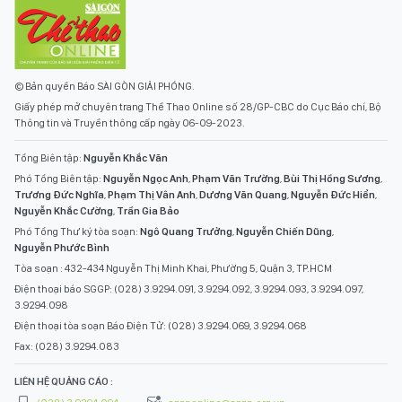
© Bản quyền Báo SÀI GÒN GIẢI PHÓNG.
Giấy phép mở chuyên trang Thể Thao Online số 28/GP-CBC do Cục Báo chí, Bộ
Thông tin và Truyền thông cấp ngày 06-09-2023.
Tổng Biên tập:
Nguyễn Khắc Văn
Phó Tổng Biên tập:
Nguyễn Ngọc Anh
,
Phạm Văn Trường
,
Bùi Thị Hồng Sương
,
Trương Đức Nghĩa
,
Phạm Thị Vân Anh
,
Dương Văn Quang
,
Nguyễn Đức Hiển
,
Nguyễn Khắc Cường
,
Trần Gia Bảo
Phó Tổng Thư ký tòa soạn:
Ngô Quang Trưởng
,
Nguyễn Chiến Dũng
,
Nguyễn Phước Bình
Tòa soạn : 432-434 Nguyễn Thị Minh Khai, Phường 5, Quận 3, TP.HCM
Điện thoại báo SGGP: (028) 3.9294.091, 3.9294.092, 3.9294.093, 3.9294.097,
3.9294.098
Điện thoại tòa soạn Báo Điện Tử: (028) 3.9294.069, 3.9294.068
Fax: (028) 3.9294.083
LIÊN HỆ QUẢNG CÁO :