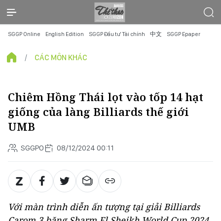
SGGP Online
English Edition
SGGP Đầu tư Tài chính
中文
SGGP Epaper
CÁC MÔN KHÁC
Chiêm Hồng Thái lọt vào tốp 14 hạt
giống của làng Billiards thế giới
UMB
SGGPO
08/12/2024 00:11
Với màn trình diễn ấn tượng tại giải Billiards
Carom 3 băng Sharm El Sheikh World Cup 2024