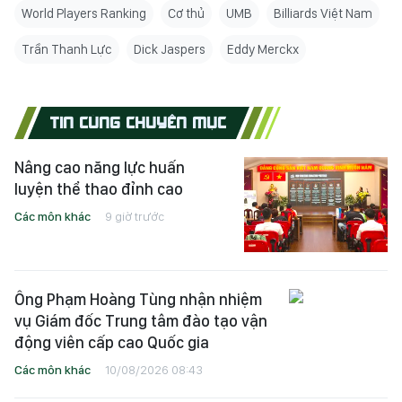
World Players Ranking
Cơ thủ
UMB
Billiards Việt Nam
Trần Thanh Lực
Dick Jaspers
Eddy Merckx
TIN CÙNG CHUYÊN MỤC
Nâng cao năng lực huấn
luyện thể thao đỉnh cao
Các môn khác
9 giờ trước
Ông Phạm Hoàng Tùng nhận nhiệm
vụ Giám đốc Trung tâm đào tạo vận
động viên cấp cao Quốc gia
Các môn khác
10/08/2026 08:43