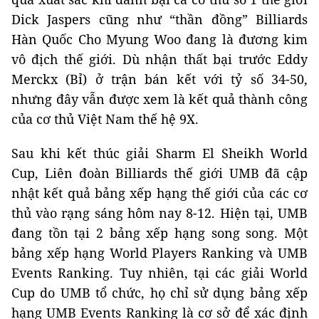
Dick Jaspers cũng như “thần đồng” Billiards
Hàn Quốc Cho Myung Woo đang là đương kim
vô địch thế giới. Dù nhận thất bại trước Eddy
Merckx (Bỉ) ở trận bán kết với tỷ số 34-50,
nhưng đây vẫn được xem là kết quả thành công
của cơ thủ Việt Nam thế hệ 9X.
Sau khi kết thúc giải Sharm El Sheikh World
Cup, Liên đoàn Billiards thế giới UMB đã cập
nhật kết quả bảng xếp hạng thế giới của các cơ
thủ vào rạng sáng hôm nay 8-12. Hiện tại, UMB
đang tồn tại 2 bảng xếp hạng song song. Một
bảng xếp hạng World Players Ranking và UMB
Events Ranking. Tuy nhiên, tại các giải World
Cup do UMB tổ chức, họ chỉ sử dụng bảng xếp
hạng UMB Events Ranking là cơ sở để xác định