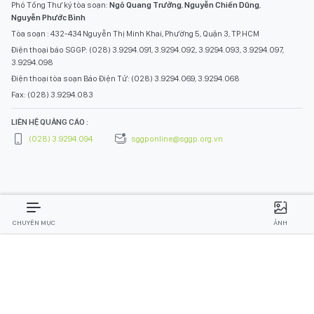
Phó Tổng Thư ký tòa soạn:
Ngô Quang Trưởng
,
Nguyễn Chiến Dũng
,
Nguyễn Phước Bình
Tòa soạn : 432-434 Nguyễn Thị Minh Khai, Phường 5, Quận 3, TP.HCM
Điện thoại báo SGGP: (028) 3.9294.091, 3.9294.092, 3.9294.093, 3.9294.097,
3.9294.098
Điện thoại tòa soạn Báo Điện Tử: (028) 3.9294.069, 3.9294.068
Fax: (028) 3.9294.083
LIÊN HỆ QUẢNG CÁO :
(028) 3.9294.094
sggponline@sggp.org.vn
CHUYÊN MỤC
ẢNH