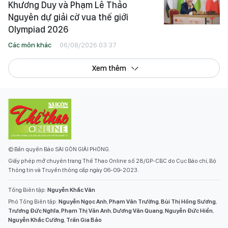
Khương Duy và Phạm Lê Thảo
Nguyên dự giải cờ vua thế giới
Olympiad 2026
Các môn khác
06/08/2026 03:37
Xem thêm
© Bản quyền Báo SÀI GÒN GIẢI PHÓNG.
Giấy phép mở chuyên trang Thể Thao Online số 28/GP-CBC do Cục Báo chí, Bộ
Thông tin và Truyền thông cấp ngày 06-09-2023.
Tổng Biên tập:
Nguyễn Khắc Văn
Phó Tổng Biên tập:
Nguyễn Ngọc Anh
,
Phạm Văn Trường
,
Bùi Thị Hồng Sương
,
Trương Đức Nghĩa
,
Phạm Thị Vân Anh
,
Dương Văn Quang
,
Nguyễn Đức Hiển
,
Nguyễn Khắc Cường
,
Trần Gia Bảo