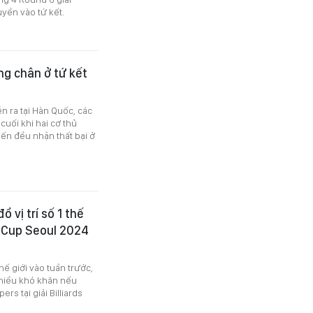
uyền vào tứ kết.
g chân ở tứ kết
ễn ra tại Hàn Quốc, các
cuối khi hai cơ thủ
ến đều nhận thất bại ở
 vị trí số 1 thế
ld Cup Seoul 2024
thế giới vào tuần trước,
hiều khó khăn nếu
ers tại giải Billiards