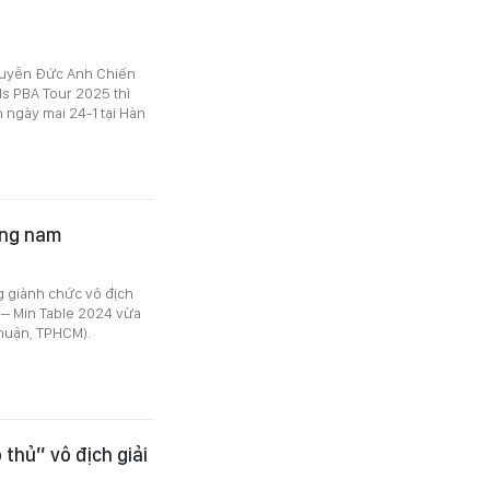
guyễn Đức Anh Chiến
ds PBA Tour 2025 thì
 ngày mai 24-1 tại Hàn
ăng nam
g giành chức vô địch
 – Min Table 2024 vừa
Nhuận, TPHCM).
thủ” vô địch giải