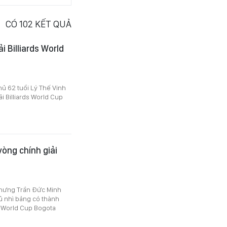
CÓ
102
KẾT QUẢ
i Billiards World
ủ 62 tuổi Lý Thế Vinh
i Billiards World Cup
òng chính giải
 nhưng Trần Đức Minh
ủ nhì bảng có thành
ds World Cup Bogota