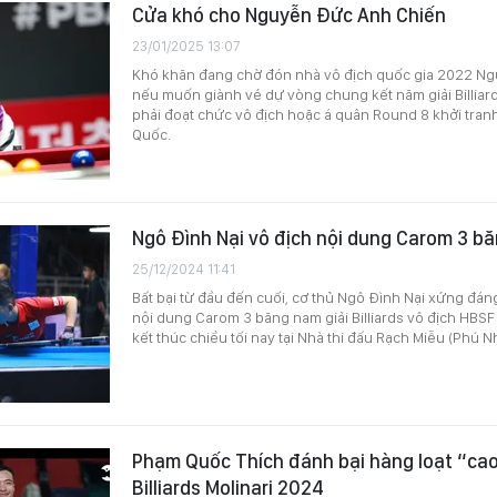
Cửa khó cho Nguyễn Đức Anh Chiến
23/01/2025 13:07
Khó khăn đang chờ đón nhà vô địch quốc gia 2022 N
nếu muốn giành vé dự vòng chung kết năm giải Billiar
phải đoạt chức vô địch hoặc á quân Round 8 khởi tranh
Quốc.
Ngô Đình Nại vô địch nội dung Carom 3 b
25/12/2024 11:41
Bất bại từ đầu đến cuối, cơ thủ Ngô Đình Nại xứng đán
nội dung Carom 3 băng nam giải Billiards vô địch HBSF
kết thúc chiều tối nay tại Nhà thi đấu Rạch Miễu (Phú 
Phạm Quốc Thích đánh bại hàng loạt “cao 
Billiards Molinari 2024