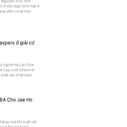
hủ Nguyễn Đức Anh
ếc trước Ngô Đình Nại ở
ng diễn ra tại Hàn
aspers ở giải cơ
hủ người Hà Lan Dick
ld Cup cuối Sharm el
ủ xuất sắc nhất năm
PBA Cho Jae Ho
thăng hoa khi xuất sắc
ng 4 Round 6 giải