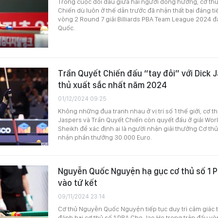
Trong cuộc đối đầu giữa hai người đồng hương, cơ t
Chiến dù luôn ở thế dẫn trước đã nhận thất bại đáng ti
vòng 2 Round 7 giải Billiards PBA Team League 2024 đa
Quốc.
Trần Quyết Chiến đấu “tay đôi” với Dick J
thủ xuất sắc nhất năm 2024
01/12/2024 09:25
Không những đua tranh nhau ở vị trí số 1 thế giới, cơ t
Jaspers và Trần Quyết Chiến còn quyết đấu ở giải Wor
Sheikh để xác định ai là người nhận giải thưởng Cơ th
nhận phần thưởng 30.000 Euro.
Nguyễn Quốc Nguyện hạ gục cơ thủ số 1 
vào tứ kết
09/11/2024 23:14
Cơ thủ Nguyễn Quốc Nguyện tiếp tục duy trì cảm giác 
đánh bại cơ thủ số 1 PBA Cho Jae Ho trong trận đấu vò