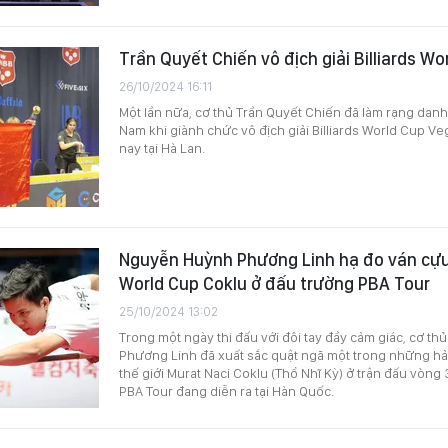
Trần Quyết Chiến vô địch giải Billiards W
26/10/2024 16:11
Một lần nữa, cơ thủ Trần Quyết Chiến đã làm rạng danh c
Nam khi giành chức vô địch giải Billiards World Cup Veg
nay tại Hà Lan.
Nguyễn Huỳnh Phương Linh hạ đo ván cựu v
World Cup Coklu ở đấu trường PBA Tour
25/10/2024 13:02
Trong một ngày thi đấu với đôi tay đầy cảm giác, cơ t
Phương Linh đã xuất sắc quật ngã một trong những hảo 
thế giới Murat Naci Coklu (Thổ Nhĩ Kỳ) ở trận đấu vòng 3
PBA Tour đang diễn ra tại Hàn Quốc.