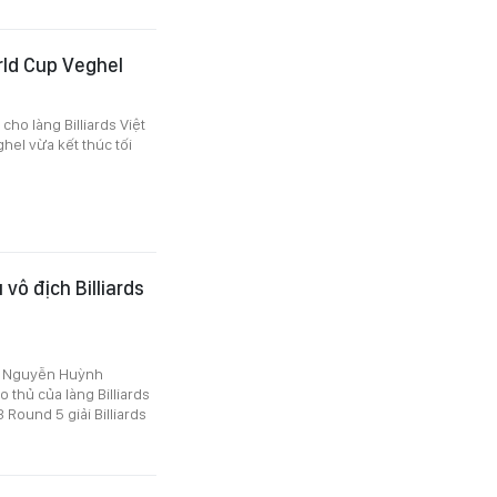
orld Cup Veghel
ho làng Billiards Việt
hel vừa kết thúc tối
ô địch Billiards
hủ Nguyễn Huỳnh
thủ của làng Billiards
 Round 5 giải Billiards