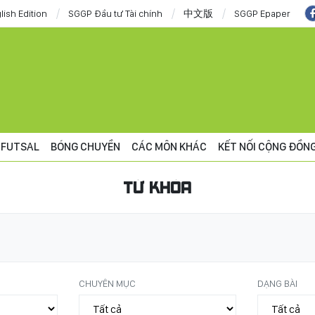
lish Edition
SGGP Đầu tư Tài chính
中文版
SGGP Epaper
FUTSAL
BÓNG CHUYỀN
CÁC MÔN KHÁC
KẾT NỐI CỘNG ĐỒN
TỪ KHÓA
CHUYÊN MỤC
DẠNG BÀI