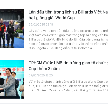
Lần đầu tiên trong lịch sử Billiards Việt N
hạt giống giải World Cup
25/02/2025 22:18
Gây tiếng vang lớn trên đấu trường Billiards 3 băng th
Việt Nam có 4 cơ thủ góp mặt trong top 14 bảng xếp h
Billiards thế giới (UMB). Nhờ đó, lần đầu tiên trong lịch 
4 cơ thủ được chọn làm hạt giống, vào thẳng vòng chín
Cup Bogota 2025 đang diễn ra tại Colombia.
TPHCM được UMB tin tưởng giao tổ chức gi
Cup thêm 3 năm
07/02/2025 12:20
Với việc tổ chức thành công giải Billiards World Cup t
qua, TPHCM tiếp tục được Liên đoàn Billiards thế giới t
thêm 3 năm nữa sân chơi đẳng cấp thế giới từ năm 20