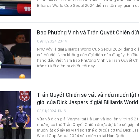
Billiards World Cup Seoul 2024 diễn ra tối nay, giành q
Bao Phương Vinh và Trần Quyết Chiến dừn
09/11/2024 23:14
Như vậy là giải Billiards World Cup Seoul 2024 đang di
cơ thủ Việt Nam không còn đại diện nào ở ngày thi đấu 
hàng đầu Việt Nam Bao Phương Vinh và Trần Quyết Chi
trận tứ kết diễn ra chiều tối nay.
Trần Quyết Chiến sẽ vất vả nếu muốn lật đổ
giới của Dick Jaspers ở giải Billiards Wor
03/11/2024 13:16
Vừa vô địch giải Veghel tại Hà Lan và leo lên vị trí số 2 
nhưng cơ thủ Trần Quyết Chiến được dự báo sẽ gặp n
muốn lật đổ lấy lại vị trí số 1 thế giới của cơ thủ Dick Jasp
World Cup Seoul 2024 sắp diễn ra tại Hàn Quốc.