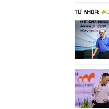
TỪ KHÓA:
#