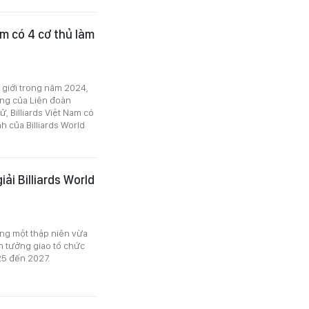
am có 4 cơ thủ làm
ế giới trong năm 2024,
ạng của Liên đoàn
sử, Billiards Việt Nam có
h của Billiards World
ải Billiards World
rong một thập niên vừa
in tưởng giao tổ chức
25 đến 2027.