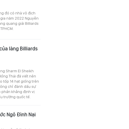
ng đó có nhà vô địch
c gia năm 2022 Nguyễn
g quang giải Billiards
i TPHCM.
ủa làng Billiards
băng Sharm El Sheikh
Hồng Thái đã viết nên
o tốp 14 hạt giống trên
hông chỉ đánh dấu sự
 phần khẳng định vị
ấu trường quốc tế.
ớc Ngô Đình Nại