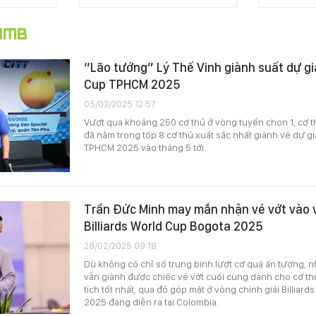
UMB
“Lão tướng” Lý Thế Vinh giành suất dự giả
Cup TPHCM 2025
05/03/2025 12:57
Vượt qua khoảng 250 cơ thủ ở vòng tuyển chọn 1, cơ th
đã nằm trong tốp 8 cơ thủ xuất sắc nhất giành vé dự giả
TPHCM 2025 vào tháng 5 tới.
Trần Đức Minh may mắn nhận vé vớt vào v
Billiards World Cup Bogota 2025
28/02/2025 09:18
Dù không có chỉ số trung bình lượt cơ quá ấn tượng,
vẫn giành được chiếc vé vớt cuối cùng dành cho cơ th
tích tốt nhất, qua đó góp mặt ở vòng chính giải Billiar
2025 đang diễn ra tại Colombia.