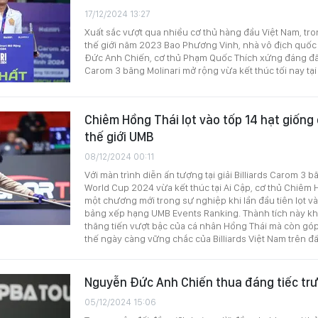
17/12/2024 13:27
Xuất sắc vượt qua nhiều cơ thủ hàng đầu Việt Nam, tro
thế giới năm 2023 Bao Phương Vinh, nhà vô địch quố
Đức Anh Chiến, cơ thủ Phạm Quốc Thích xứng đáng đăn
Carom 3 băng Molinari mở rộng vừa kết thúc tối nay tạ
Chiêm Hồng Thái lọt vào tốp 14 hạt giống c
thế giới UMB
08/12/2024 00:11
Với màn trình diễn ấn tượng tại giải Billiards Carom 3 
World Cup 2024 vừa kết thúc tại Ai Cập, cơ thủ Chiêm 
một chương mới trong sự nghiệp khi lần đầu tiên lọt và
bảng xếp hạng UMB Events Ranking. Thành tích này k
thăng tiến vượt bậc của cá nhân Hồng Thái mà còn góp
thế ngày càng vững chắc của Billiards Việt Nam trên đ
Nguyễn Đức Anh Chiến thua đáng tiếc trư
05/12/2024 15:06