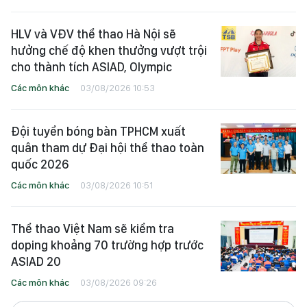
HLV và VĐV thể thao Hà Nội sẽ
hưởng chế độ khen thưởng vượt trội
cho thành tích ASIAD, Olympic
Các môn khác
03/08/2026 10:53
Đội tuyển bóng bàn TPHCM xuất
quân tham dự Đại hội thể thao toàn
quốc 2026
Các môn khác
03/08/2026 10:51
Thể thao Việt Nam sẽ kiểm tra
doping khoảng 70 trường hợp trước
ASIAD 20
Các môn khác
03/08/2026 09:26