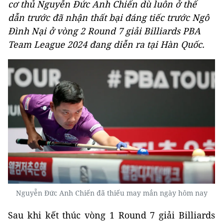
cơ thủ Nguyễn Đức Anh Chiến dù luôn ở thế
dẫn trước đã nhận thất bại đáng tiếc trước Ngô
Đình Nại ở vòng 2 Round 7 giải Billiards PBA
Team League 2024 đang diễn ra tại Hàn Quốc.
Nguyễn Đức Anh Chiến đã thiếu may mắn ngày hôm nay
Sau khi kết thúc vòng 1 Round 7 giải Billiards