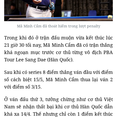
Mã Minh Cẩm đã thoát hiểm trong lượt penalty
Trong khi đó ở trận đấu muộn vừa kết thúc lúc
21 giờ 30 tối nay, Mã Minh Cẩm đã có trận thắng
khá ngoạn mục trước cơ thủ từng vô địch PBA
Tour Lee Sang Dae (Hàn Quốc).
Sau khi có series 8 điểm thắng ván đầu với điểm
số cách biệt 15/5, Mã Minh Cẩm thua lại ván 2
với điểm số 3/15.
Ở ván đấu thứ 3, tưởng chừng như cơ thủ Việt
Nam sẽ nhận thất bại khi cơ thủ Hàn Quốc dẫn
khá xa 14/4. Thế nhưng chỉ còn 1 điểm kết thúc