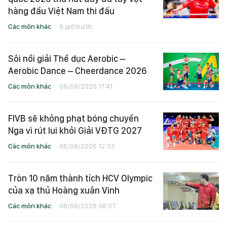
hàng đầu Việt Nam thi đấu
Các môn khác
9 giờ trước
Sôi nổi giải Thể dục Aerobic –
Aerobic Dance – Cheerdance 2026
Các môn khác
06/08/2026 17:41
FIVB sẽ không phạt bóng chuyền
Nga vì rút lui khỏi Giải VĐTG 2027
Các môn khác
06/08/2026 12:33
Tròn 10 năm thành tích HCV Olympic
của xạ thủ Hoàng xuân Vinh
Các môn khác
06/08/2026 08:07