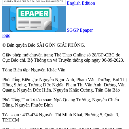
English Edition
SGGP Epaper
logo
© Bản quyền Báo SÀI GÒN GIẢI PHÓNG.
Giấy phép mở chuyên trang Thể Thao Online số 28/GP-CBC do
Cục Báo chí, Bộ Thông tin và Truyền thông cấp ngày 06-09-2023.
Tổng Biên tập:
Nguyễn Khắc Văn
Phó Tổng Biên tập:
Nguyễn Ngọc Anh
,
Phạm Văn Trường
,
Bùi Thị
Hồng Sương
,
Trương Đức Nghĩa
,
Phạm Thị Vân Anh
,
Dương Văn
Quang
,
Nguyễn Đức Hiển
,
Nguyễn Khắc Cường
,
Trần Gia Bảo
Phó Tổng Thư ký tòa soạn:
Ngô Quang Trưởng
,
Nguyễn Chiến
Dũng
,
Nguyễn Phước Bình
Tòa soạn : 432-434 Nguyễn Thị Minh Khai, Phường 5, Quận 3,
TP.HCM