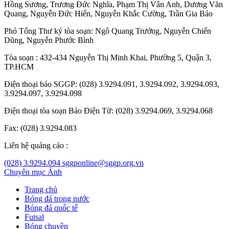
Hồng Sương
,
Trương Đức Nghĩa
,
Phạm Thị Vân Anh
,
Dương Văn
Quang
,
Nguyễn Đức Hiển
,
Nguyễn Khắc Cường
,
Trần Gia Bảo
Phó Tổng Thư ký tòa soạn:
Ngô Quang Trưởng
,
Nguyễn Chiến
Dũng
,
Nguyễn Phước Bình
Tòa soạn : 432-434 Nguyễn Thị Minh Khai, Phường 5, Quận 3,
TP.HCM
Điện thoại báo SGGP: (028) 3.9294.091, 3.9294.092, 3.9294.093,
3.9294.097, 3.9294.098
Điện thoại tòa soạn Báo Điện Tử: (028) 3.9294.069, 3.9294.068
Fax: (028) 3.9294.083
Liên hệ quảng cáo :
(028) 3.9294.094
sggponline@sggp.org.vn
Chuyên mục
Ảnh
Trang chủ
Bóng đá trong nước
Bóng đá quốc tế
Futsal
Bóng chuyền