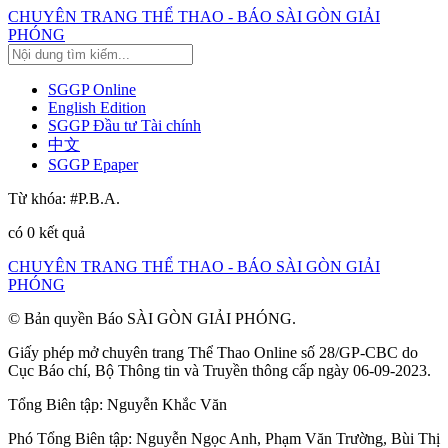
CHUYÊN TRANG THỂ THAO - BÁO SÀI GÒN GIẢI
PHÓNG
SGGP Online
English Edition
SGGP Đầu tư Tài chính
中文
SGGP Epaper
Từ khóa:
#P.B.A.
có
0
kết quả
CHUYÊN TRANG THỂ THAO - BÁO SÀI GÒN GIẢI
PHÓNG
© Bản quyền Báo SÀI GÒN GIẢI PHÓNG.
Giấy phép mở chuyên trang Thể Thao Online số 28/GP-CBC do
Cục Báo chí, Bộ Thông tin và Truyền thông cấp ngày 06-09-2023.
Tổng Biên tập:
Nguyễn Khắc Văn
Phó Tổng Biên tập:
Nguyễn Ngọc Anh
,
Phạm Văn Trường
,
Bùi Thị