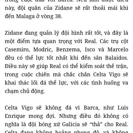
này, đội quân của Zidane sẽ rất thoải mái khi
đến Malaga ở vòng 38.
Zidane đang quản lý đội hình rất tốt, và đây là
một điểm tựa quan trọng với Real. Các trụ cột
Casemiro, Modric, Benzema, Isco và Marcelo
đều có thể lực tốt nhất khi đến sân Balaidos.
Điều này sẽ giúp Real có thể kiểm soát thế trận,
trong cuộc chiến mà chắc chắn Celta Vigo sẽ
khai thác lối đá thể lực, với các tình huống va
chạm chủ động.
Celta Vigo sẽ không đá vì Barca, như Luis
Enrique mong đợi. Nhưng điều đó không có
nghĩa là đội bóng xứ Galicia sẽ “thả” cho Real.
Celta đang khủng hoảng phong độ, và không