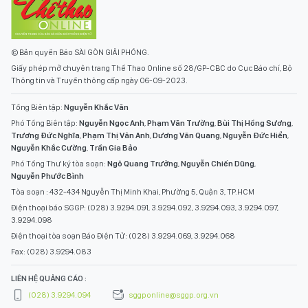
© Bản quyền Báo SÀI GÒN GIẢI PHÓNG.
Giấy phép mở chuyên trang Thể Thao Online số 28/GP-CBC do Cục Báo chí, Bộ
Thông tin và Truyền thông cấp ngày 06-09-2023.
Tổng Biên tập:
Nguyễn Khắc Văn
Phó Tổng Biên tập:
Nguyễn Ngọc Anh
,
Phạm Văn Trường
,
Bùi Thị Hồng Sương
,
Trương Đức Nghĩa
,
Phạm Thị Vân Anh
,
Dương Văn Quang
,
Nguyễn Đức Hiển
,
Nguyễn Khắc Cường
,
Trần Gia Bảo
Phó Tổng Thư ký tòa soạn:
Ngô Quang Trưởng
,
Nguyễn Chiến Dũng
,
Nguyễn Phước Bình
Tòa soạn : 432-434 Nguyễn Thị Minh Khai, Phường 5, Quận 3, TP.HCM
Điện thoại báo SGGP: (028) 3.9294.091, 3.9294.092, 3.9294.093, 3.9294.097,
3.9294.098
Điện thoại tòa soạn Báo Điện Tử: (028) 3.9294.069, 3.9294.068
Fax: (028) 3.9294.083
LIÊN HỆ QUẢNG CÁO :
(028) 3.9294.094
sggponline@sggp.org.vn