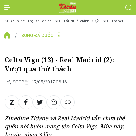
SGGP Online
English Edition
SGGP Đầu tư Tài chính
中文
SGGP Epaper
BÓNG ĐÁ QUỐC TẾ
Celta Vigo (13) - Real Madrid (2):
Vượt qua thử thách
SGGP
17/05/2017 06:16
Zinedine Zidane và Real Madrid vẫn chưa thể
quên nỗi buồn mang tên Celta Vigo. Mùa này,
họ gặp nhau 3 lần.