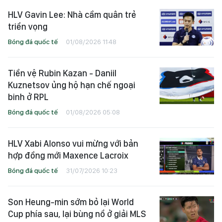
HLV Gavin Lee: Nhà cầm quân trẻ
triển vọng
Bóng đá quốc tế
01/08/2026 11:48
Tiền vệ Rubin Kazan - Daniil
Kuznetsov ủng hộ hạn chế ngoại
binh ở RPL
Bóng đá quốc tế
01/08/2026 05:08
HLV Xabi Alonso vui mừng với bản
hợp đồng mới Maxence Lacroix
Bóng đá quốc tế
31/07/2026 10:23
Son Heung-min sớm bỏ lại World
Cup phía sau, lại bùng nổ ở giải MLS