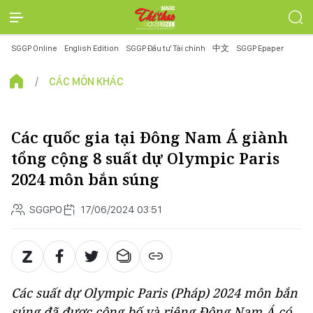
SGGP Online
English Edition
SGGP Đầu tư Tài chính
中文
SGGP Epaper
CÁC MÔN KHÁC
Các quốc gia tại Đông Nam Á giành
tổng cộng 8 suất dự Olympic Paris
2024 môn bắn súng
SGGPO
17/06/2024 03:51
Các suất dự Olympic Paris (Pháp) 2024 môn bắn
súng đã được công bố và riêng Đông Nam Á có