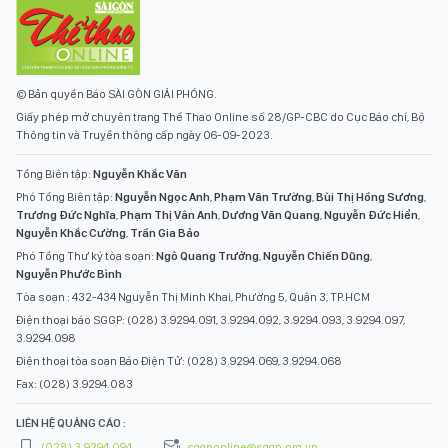
© Bản quyền Báo SÀI GÒN GIẢI PHÓNG.
Giấy phép mở chuyên trang Thể Thao Online số 28/GP-CBC do Cục Báo chí, Bộ
Thông tin và Truyền thông cấp ngày 06-09-2023.
Tổng Biên tập:
Nguyễn Khắc Văn
Phó Tổng Biên tập:
Nguyễn Ngọc Anh
,
Phạm Văn Trường
,
Bùi Thị Hồng Sương
,
Trương Đức Nghĩa
,
Phạm Thị Vân Anh
,
Dương Văn Quang
,
Nguyễn Đức Hiển
,
Nguyễn Khắc Cường
,
Trần Gia Bảo
Phó Tổng Thư ký tòa soạn:
Ngô Quang Trưởng
,
Nguyễn Chiến Dũng
,
Nguyễn Phước Bình
Tòa soạn : 432-434 Nguyễn Thị Minh Khai, Phường 5, Quận 3, TP.HCM
Điện thoại báo SGGP: (028) 3.9294.091, 3.9294.092, 3.9294.093, 3.9294.097,
3.9294.098
Điện thoại tòa soạn Báo Điện Tử: (028) 3.9294.069, 3.9294.068
Fax: (028) 3.9294.083
LIÊN HỆ QUẢNG CÁO :
(028) 3.9294.094
sggponline@sggp.org.vn