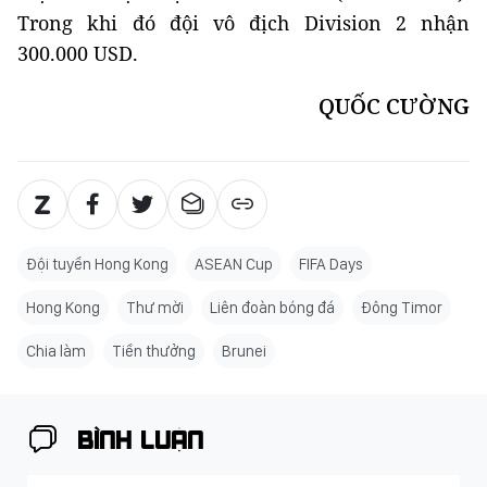
Trong khi đó đội vô địch Division 2 nhận
300.000 USD.
QUỐC CƯỜNG
Đội tuyển Hong Kong
ASEAN Cup
FIFA Days
Hong Kong
Thư mời
Liên đoàn bóng đá
Đông Timor
Chia làm
Tiền thưởng
Brunei
BÌNH LUẬN