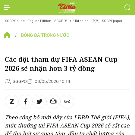
SGGP Online
English Edition
SGGP Đầu tư Tài chính
中文
SGGP Epaper
BÓNG ĐÁ TRONG NƯỚC
Các đội tham dự FIFA ASEAN Cup
2026 sẽ nhận hơn 3 tỷ đồng
SGGPO
08/05/2026 10:14
Theo công bố mới đây của LĐBĐ Thế giới (FIFA),
mức thưởng tại FIFA ASEAN Cup 2026 sẽ rất cao
để thu hút sự quan tâm, đầu tư chất lượng của