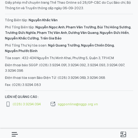
Giấy phép mở chuyên trang Thể Thao Online số 28/GP-CBC do Cục Báo chí, Bộ
Thông tin và Truyền thông cấp ngày 06-09-2023.
Tổng Biên tập:
Nguyễn Khắc Văn
Phó Tổng Biên tập:
Nguyễn Ngọc Anh
,
Phạm Văn Trường
,
Bùi Thị Hồng Sương
,
Trương Đức Nghĩa
,
Phạm Thị Vân Anh
,
Dương Văn Quang
,
Nguyễn Đức Hiển
,
Nguyễn Khắc Cường
,
Trần Gia Bảo
Phó Tổng Thư ký tòa soạn:
Ngô Quang Trưởng
,
Nguyễn Chiến Dũng
,
Nguyễn Phước Bình
Tòa soạn : 432-434 Nguyễn Thị Minh Khai, Phường 5, Quận 3, TP.HCM
Điện thoại báo SGGP: (028) 3.9294.091, 3.9294.092, 3.9294.093, 3.9294.097,
3.9294.098
Điện thoại tòa soạn Báo Điện Tử: (028) 3.9294.069, 3.9294.068
Fax: (028) 3.9294.083
LIÊN HỆ QUẢNG CÁO :
(028) 3.9294.094
sggponline@sggp.org.vn