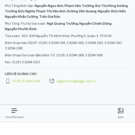
Phó Tổng Biên tập:
Nguyễn Ngọc Anh
,
Phạm Văn Trường
,
Bùi Thị Hồng Sương
,
Trương Đức Nghĩa
,
Phạm Thị Vân Anh
,
Dương Văn Quang
,
Nguyễn Đức Hiển
,
Nguyễn Khắc Cường
,
Trần Gia Bảo
Phó Tổng Thư ký tòa soạn:
Ngô Quang Trưởng
,
Nguyễn Chiến Dũng
,
Nguyễn Phước Bình
Tòa soạn : 432-434 Nguyễn Thị Minh Khai, Phường 5, Quận 3, TP.HCM
Điện thoại báo SGGP: (028) 3.9294.091, 3.9294.092, 3.9294.093, 3.9294.097,
3.9294.098
Điện thoại tòa soạn Báo Điện Tử: (028) 3.9294.069, 3.9294.068
Fax: (028) 3.9294.083
LIÊN HỆ QUẢNG CÁO :
(028) 3.9294.094
sggponline@sggp.org.vn
CHUYÊN MỤC
ẢNH