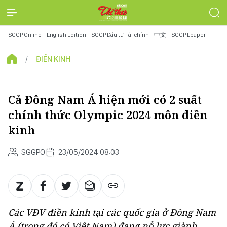
SGGP Online
English Edition
SGGP Đầu tư Tài chính
中文
SGGP Epaper
ĐIỀN KINH
Cả Đông Nam Á hiện mới có 2 suất
chính thức Olympic 2024 môn điền
kinh
SGGPO
23/05/2024 08:03
Các VĐV điền kinh tại các quốc gia ở Đông Nam
Á (trong đó có Việt Nam) đang nỗ lực giành