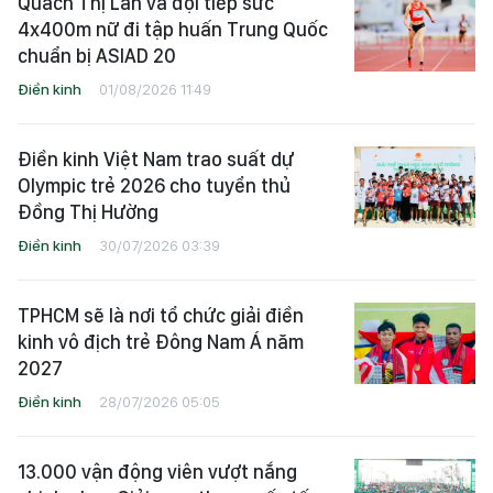
Quách Thị Lan và đội tiếp sức
4x400m nữ đi tập huấn Trung Quốc
chuẩn bị ASIAD 20
Điền kinh
01/08/2026 11:49
Điền kinh Việt Nam trao suất dự
Olympic trẻ 2026 cho tuyển thủ
Đồng Thị Hường
Điền kinh
30/07/2026 03:39
TPHCM sẽ là nơi tổ chức giải điền
kinh vô địch trẻ Đông Nam Á năm
2027
Điền kinh
28/07/2026 05:05
13.000 vận động viên vượt nắng