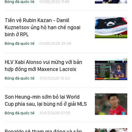
Bóng đá quốc tế
01/08/2026 11:48
Tiền vệ Rubin Kazan - Daniil
Kuznetsov ủng hộ hạn chế ngoại
binh ở RPL
Bóng đá quốc tế
01/08/2026 05:08
HLV Xabi Alonso vui mừng với bản
hợp đồng mới Maxence Lacroix
Bóng đá quốc tế
31/07/2026 10:23
Son Heung-min sớm bỏ lại World
Cup phía sau, lại bùng nổ ở giải MLS
Bóng đá quốc tế
31/07/2026 07:55
Ronaldo sẽ tham gia đóng và sản