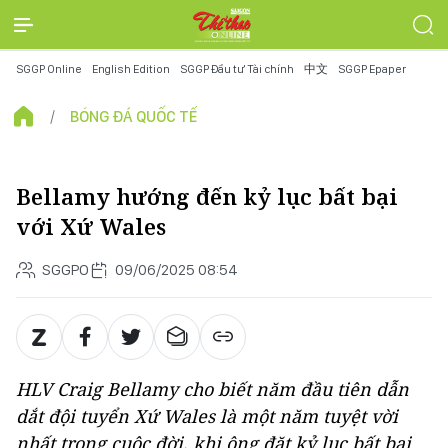
SGGP Online
English Edition
SGGP Đầu tư Tài chính
中文
SGGP Epaper
BÓNG ĐÁ QUỐC TẾ
Bellamy hướng đến kỷ lục bất bại
với Xứ Wales
SGGPO
09/06/2025 08:54
HLV Craig Bellamy cho biết năm đầu tiên dẫn
dắt đội tuyển Xứ Wales là một năm tuyệt vời
nhất trong cuộc đời, khi ông đặt kỷ lục bất bại