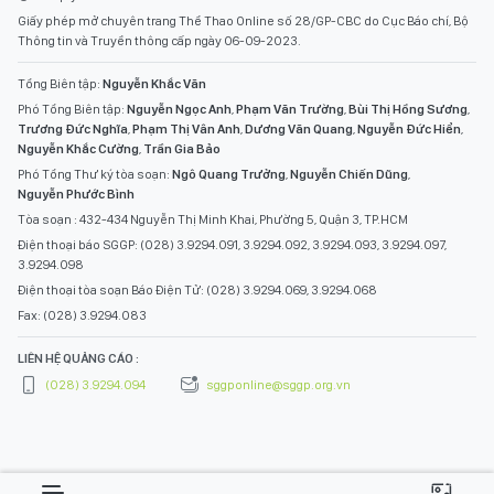
Giấy phép mở chuyên trang Thể Thao Online số 28/GP-CBC do Cục Báo chí, Bộ
Thông tin và Truyền thông cấp ngày 06-09-2023.
Tổng Biên tập:
Nguyễn Khắc Văn
Phó Tổng Biên tập:
Nguyễn Ngọc Anh
,
Phạm Văn Trường
,
Bùi Thị Hồng Sương
,
Trương Đức Nghĩa
,
Phạm Thị Vân Anh
,
Dương Văn Quang
,
Nguyễn Đức Hiển
,
Nguyễn Khắc Cường
,
Trần Gia Bảo
Phó Tổng Thư ký tòa soạn:
Ngô Quang Trưởng
,
Nguyễn Chiến Dũng
,
Nguyễn Phước Bình
Tòa soạn : 432-434 Nguyễn Thị Minh Khai, Phường 5, Quận 3, TP.HCM
Điện thoại báo SGGP: (028) 3.9294.091, 3.9294.092, 3.9294.093, 3.9294.097,
3.9294.098
Điện thoại tòa soạn Báo Điện Tử: (028) 3.9294.069, 3.9294.068
Fax: (028) 3.9294.083
LIÊN HỆ QUẢNG CÁO :
(028) 3.9294.094
sggponline@sggp.org.vn