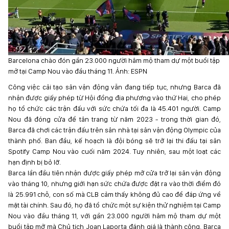
Barcelona chào đón gần 23.000 người hâm mộ tham dự một buổi tập
mở tại Camp Nou vào đầu tháng 11. Ảnh: ESPN
Công việc cải tạo sân vận động vẫn đang tiếp tục, nhưng Barca đã
nhận được giấy phép từ Hội đồng địa phương vào thứ Hai, cho phép
họ tổ chức các trận đấu với sức chứa tối đa là 45.401 người. Camp
Nou đã đóng cửa để tân trang từ năm 2023 - trong thời gian đó,
Barca đã chơi các trận đấu trên sân nhà tại sân vận động Olympic của
thành phố. Ban đầu, kế hoạch là đội bóng sẽ trở lại thi đấu tại sân
Spotify Camp Nou vào cuối năm 2024. Tuy nhiên, sau một loạt các
hạn định bị bỏ lỡ.
Barca lần đầu tiên nhận được giấy phép mở cửa trở lại sân vận động
vào tháng 10, nhưng giới hạn sức chứa được đặt ra vào thời điểm đó
là 25.991 chỗ, con số mà CLB cảm thấy không đủ cao để đáp ứng về
mặt tài chính. Sau đó, họ đã tổ chức một sự kiện thử nghiệm tại Camp
Nou vào đầu tháng 11, với gần 23.000 người hâm mộ tham dự một
buổi tập mở mà Chủ tịch Joan Laporta đánh giá là thành công. Barca