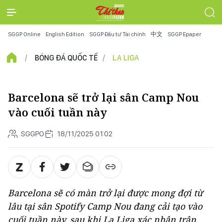
SGGP Online
English Edition
SGGP Đầu tư Tài chính
中文
SGGP Epaper
BÓNG ĐÁ QUỐC TẾ
LA LIGA
Barcelona sẽ trở lại sân Camp Nou
vào cuối tuần này
SGGPO
18/11/2025 01:02
Barcelona sẽ có màn trở lại được mong đợi từ
lâu tại sân Spotify Camp Nou đang cải tạo vào
cuối tuần này, sau khi La Liga xác nhận trận