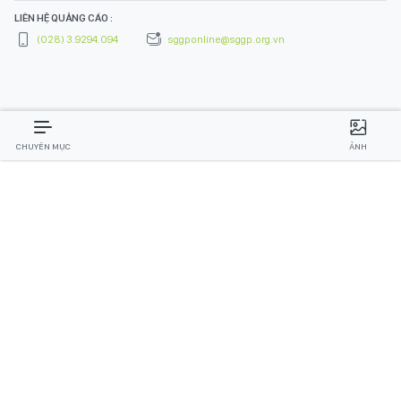
LIÊN HỆ QUẢNG CÁO :
(028) 3.9294.094
sggponline@sggp.org.vn
CHUYÊN MỤC
ẢNH