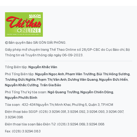
© Bản quyền Báo SÀI GÒN GIẢI PHÓNG.
Giấy phép mở chuyên trang Thể Thao Online số 28/GP-CBC do Cục Báo chí, Bộ
Thông tin và Truyền thông cấp ngày 06-09-2023.
Tổng Biên tập:
Nguyễn Khắc Văn
Phó Tổng Biên tập:
Nguyễn Ngọc Anh
,
Phạm Văn Trường
,
Bùi Thị Hồng Sương
,
Trương Đức Nghĩa
,
Phạm Thị Vân Anh
,
Dương Văn Quang
,
Nguyễn Đức Hiển
,
Nguyễn Khắc Cường
,
Trần Gia Bảo
Phó Tổng Thư ký tòa soạn:
Ngô Quang Trưởng
,
Nguyễn Chiến Dũng
,
Nguyễn Phước Bình
Tòa soạn : 432-434 Nguyễn Thị Minh Khai, Phường 5, Quận 3, TP.HCM
Điện thoại báo SGGP: (028) 3.9294.091, 3.9294.092, 3.9294.093, 3.9294.097,
3.9294.098
Điện thoại tòa soạn Báo Điện Tử: (028) 3.9294.069, 3.9294.068
Fax: (028) 3.9294.083