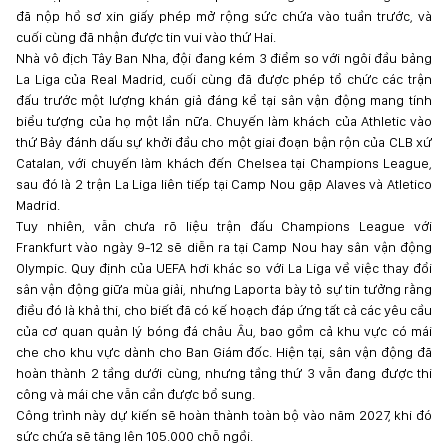
đã nộp hồ sơ xin giấy phép mở rộng sức chứa vào tuần trước, và
cuối cùng đã nhận được tin vui vào thứ Hai.
Nhà vô địch Tây Ban Nha, đội đang kém 3 điểm so với ngôi đầu bảng
La Liga của Real Madrid, cuối cùng đã được phép tổ chức các trận
đấu trước một lượng khán giả đáng kể tại sân vận động mang tính
biểu tượng của họ một lần nữa. Chuyến làm khách của Athletic vào
thứ Bảy đánh dấu sự khởi đầu cho một giai đoạn bận rộn của CLB xứ
Catalan, với chuyến làm khách đến Chelsea tại Champions League,
sau đó là 2 trận La Liga liên tiếp tại Camp Nou gặp Alaves và Atletico
Madrid.
Tuy nhiên, vẫn chưa rõ liệu trận đấu Champions League với
Frankfurt vào ngày 9-12 sẽ diễn ra tại Camp Nou hay sân vận động
Olympic. Quy định của UEFA hơi khác so với La Liga về việc thay đổi
sân vận động giữa mùa giải, nhưng Laporta bày tỏ sự tin tưởng rằng
điều đó là khả thi, cho biết đã có kế hoạch đáp ứng tất cả các yêu cầu
của cơ quan quản lý bóng đá châu Âu, bao gồm cả khu vực có mái
che cho khu vực dành cho Ban Giám đốc. Hiện tại, sân vận động đã
hoàn thành 2 tầng dưới cùng, nhưng tầng thứ 3 vẫn đang được thi
công và mái che vẫn cần được bổ sung.
Công trình này dự kiến ​​sẽ hoàn thành toàn bộ vào năm 2027, khi đó
sức chứa sẽ tăng lên 105.000 chỗ ngồi.