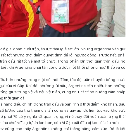
-2 ở giai đoạn cuối trận, áp lực tâm lý là rất lớn. Nhưng Argentina vẫn giữ
g rất tốt những thời điểm quyết định để lội ngược dòng. Trước hết, phải
rận đấu rất tốt về mặt tổ chức. Trong phần lớn thời gian trận đấu, họ
 biệt khi Argentina phải tấn công trước một khối phòng ngự thấp và có
hiều hơn nhưng trong một số thời điểm, tốc độ luân chuyển bóng chưa
ự của Ai Cập. Khi đối phương lùi sâu, Argentina cần nhiều hơn những
ống giữa trung vệ và hậu vệ biên, cũng như các tình huống xâm nhập
g thời gian dài.
ả năng điều chỉnh trong trận đấu và bản lĩnh ở thời điểm khó khăn. Sau
g số lượng cầu thủ tham gia tấn công và gây áp lực liên tục vào khu vực
 phút 79 có ý nghĩa rất quan trọng, vì nó thay đổi hoàn toàn trạng thái
tina chơi với sự tự tin lớn hơn, còn Ai Cập bắt đầu bị kéo lùi sâu hơn.
z cũng cho thấy Argentina không chỉ thắng bằng cảm xúc. Đó là kết