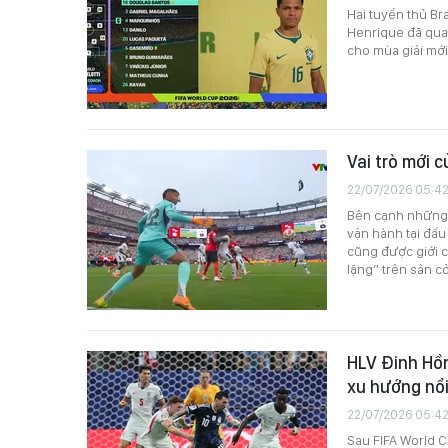
Hai tuyển thủ Br
Henrique đã quay
cho mùa giải mớ
Vai trò mới 
22/07/2026 05:4
Bên cạnh những 
vận hành tại đấu
cũng được giới 
lặng” trên sân cỏ
HLV Đinh Hồn
xu hướng nổi
22/07/2026 05:4
Sau FIFA World C