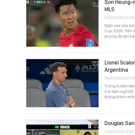
Son Heung-mi
MLS
31/07/2026 07:55
Ngôi sao của bó
Cup 2026. Tiền 
phong độ ghi bàn 
Lionel Scalon
Argentina
30/07/2026 00:3
Trong 8 năm dẫn 
ít ai dám ngờ tớ
thắng thành một 
Douglas Sant
22/07/2026 14:07