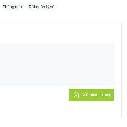
Phòng ngự
Rút ngắn tỷ số
GỬI BÌNH LUẬN