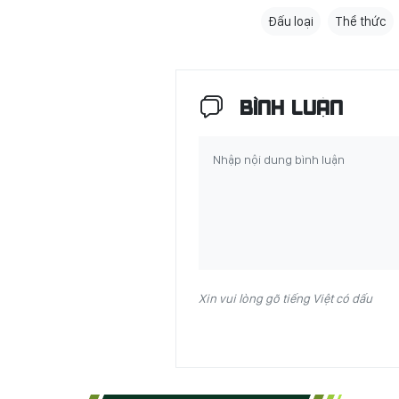
Đấu loại
Thể thức
BÌNH LUẬN
Xin vui lòng gõ tiếng Việt có dấu