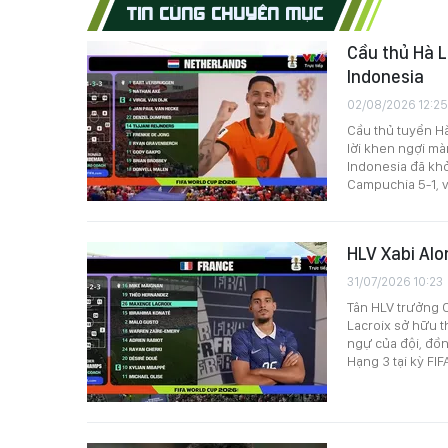
TIN CÙNG CHUYÊN MỤC
Cầu thủ Hà 
Indonesia
02/08/2026 12:25
Cầu thủ tuyển Hà
lời khen ngợi mà
Indonesia đã khở
Campuchia 5-1, v
HLV Xabi Alo
31/07/2026 10:23
Tân HLV trưởng C
Lacroix sở hữu 
ngự của đội, đồn
Hạng 3 tại kỳ FI