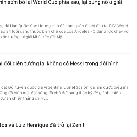
n sớm bỏ lại World Cup phía sau, lại bùng nổ ở giải
ng đá Hàn Quốc: Son Heung-min đã sớm quên đi nỗi đau tại FIFA World
đạo 34 tuổi đang thuộc biên chế của Los Angeles FC đang rực cháy với
ấn tượng tại giải MLS trên đất Mỹ...
i đối diện tương lai không có Messi trong đội hình
6
dắt Đội tuyển quốc gia Argentina, Lionel Scaloni đã làm được điều mà
i. Ông đã biến một đội bóng đã chờ đợi hàng thập kỷ để giành chiến
dự án chiến thắng dài kỳ...
os và Luiz Henrique đã trở lại Zenit