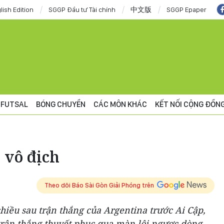
lish Edition
SGGP Đầu tư Tài chính
中文版
SGGP Epaper
FUTSAL
BÓNG CHUYỀN
CÁC MÔN KHÁC
KẾT NỐI CỘNG ĐỒN
 vô địch
Theo dõi Báo Sài Gòn Giải Phóng trên
chiều sau trận thắng của Argentina trước Ai Cập,
 trận thắng thuyết phục qua màn lội ngược dòng