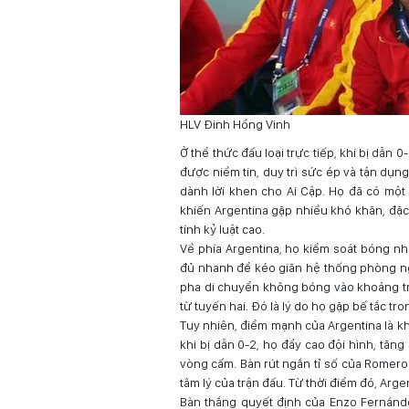
HLV Đinh Hồng Vinh
Ở thể thức đấu loại trực tiếp, khi bị dẫn 0
được niềm tin, duy trì sức ép và tận dụn
dành lời khen cho Ai Cập. Họ đã có một t
khiến Argentina gặp nhiều khó khăn, đặc
tính kỷ luật cao.
Về phía Argentina, họ kiểm soát bóng n
đủ nhanh để kéo giãn hệ thống phòng ng
pha di chuyển không bóng vào khoảng tr
từ tuyến hai. Đó là lý do họ gặp bế tắc tron
Tuy nhiên, điểm mạnh của Argentina là kh
khi bị dẫn 0-2, họ đẩy cao đội hình, tăn
vòng cấm. Bàn rút ngắn tỉ số của Romero ở
tâm lý của trận đấu. Từ thời điểm đó, Argen
Bàn thắng quyết định của Enzo Fernánde