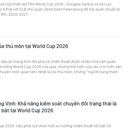
azil vừa tham dự FIFA World Cup 2026 - Douglas Santos và cả Luiz
 trở lại với CLB chủ quản Zenit Saint Petersburg để hội quân chuẩn bị
i RPL 2026-2027.
của thủ môn tại World Cup 2026
2
dấu ấn mang tính đột phá về chiến thuật được nhiều nhà cầm quân
 trường World Cup 2026 vừa qua, những thể hiện của các vị trí trên sân
chuyên môn quan tâm. Nhất là các thủ môn, những “người hùng thầm
.
g Vinh: Khả năng kiểm soát chuyển đổi trạng thái là
 bật tại World Cup 2026
2
up 2026, nếu phải lựa chọn một xu hướng chiến thuật nổi bật, tôi