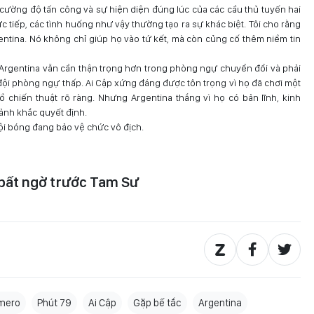
ì cường độ tấn công và sự hiện diện đúng lúc của các cầu thủ tuyến hai
c tiếp, các tình huống như vậy thường tạo ra sự khác biệt. Tôi cho rằng
gentina. Nó không chỉ giúp họ vào tứ kết, mà còn củng cố thêm niềm tin
g Argentina vẫn cần thận trọng hơn trong phòng ngự chuyển đổi và phải
g đội phòng ngự thấp. Ai Cập xứng đáng được tôn trọng vì họ đã chơi một
đồ chiến thuật rõ ràng. Nhưng Argentina thắng vì họ có bản lĩnh, kinh
nh khắc quyết định.
ội bóng đang bảo vệ chức vô địch.
'
 bất ngờ trước Tam Sư
mero
Phút 79
Ai Cập
Gặp bế tắc
Argentina