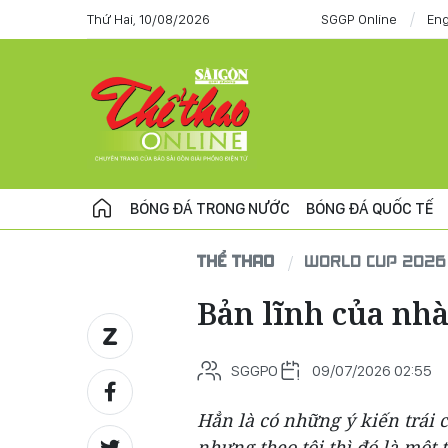
Thứ Hai, 10/08/2026
SGGP Online
Eng
BÓNG ĐÁ TRONG NƯỚC
BÓNG ĐÁ QUỐC TẾ
THỂ THAO
WORLD CUP 2026
Bản lĩnh của nhà
SGGPO
09/07/2026 02:55
Hẳn là có những ý kiến trái 
nhưng theo tôi thì đó là một