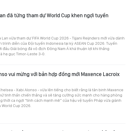
Lan đã từng tham dự World Cup khen ngợi tuyển
 Lan vừa tham dự FIFA World Cup 2026 - Tijjani Reijnders mới vừa dành
n trình diễn của Đội tuyển Indonesia tại kỳ ASEAN Cup 2026. Tuyển
i đầu Giải bóng đá vô địch Đông Nam Á khá thuận lợi khi thắng
à hạ gục Timor-Leste 3-0.
nso vui mừng với bản hợp đồng mới Maxence Lacroix
helsea - Xabi Alonso - vừa lên tiếng cho biết rằng là tân binh Maxence
thứ tinh thần chiến thắng và sẽ tăng cường sức mạnh cho hàng phòng
g thời ca ngợi “tính cách mạnh mẽ” của hậu vệ tuyển Pháp vừa giành
FA World Cup 2026.