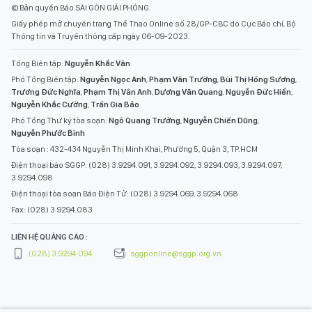
© Bản quyền Báo SÀI GÒN GIẢI PHÓNG.
Giấy phép mở chuyên trang Thể Thao Online số 28/GP-CBC do Cục Báo chí, Bộ
Thông tin và Truyền thông cấp ngày 06-09-2023.
Tổng Biên tập:
Nguyễn Khắc Văn
Phó Tổng Biên tập:
Nguyễn Ngọc Anh
,
Phạm Văn Trường
,
Bùi Thị Hồng Sương
,
Trương Đức Nghĩa
,
Phạm Thị Vân Anh
,
Dương Văn Quang
,
Nguyễn Đức Hiển
,
Nguyễn Khắc Cường
,
Trần Gia Bảo
Phó Tổng Thư ký tòa soạn:
Ngô Quang Trưởng
,
Nguyễn Chiến Dũng
,
Nguyễn Phước Bình
Tòa soạn : 432-434 Nguyễn Thị Minh Khai, Phường 5, Quận 3, TP.HCM
Điện thoại báo SGGP: (028) 3.9294.091, 3.9294.092, 3.9294.093, 3.9294.097,
3.9294.098
Điện thoại tòa soạn Báo Điện Tử: (028) 3.9294.069, 3.9294.068
Fax: (028) 3.9294.083
LIÊN HỆ QUẢNG CÁO :
(028) 3.9294.094
sggponline@sggp.org.vn