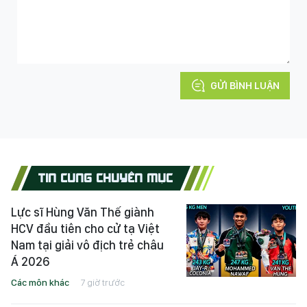
GỬI BÌNH LUẬN
TIN CÙNG CHUYÊN MỤC
Lực sĩ Hùng Văn Thế giành
HCV đầu tiên cho cử tạ Việt
Nam tại giải vô địch trẻ châu
Á 2026
Các môn khác
7 giờ trước