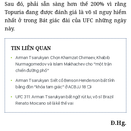
Sau đó, phải sẵn sàng hơn thế 200% vì rằng
Topuria đang được đánh giá là võ sĩ nguy hiểm
nhất ở trong Bát giác đài của UFC những ngày
này.
TIN LIÊN QUAN
Arman Tsarukyan: Chọn Khamzat Chimaev, Khabib
Nurmagomedov và Islam Makhachev cho “một trận
chiến đường phố”
Arman Tsarukyan: Siết cổ Benson Henderson bất tỉnh
bằng đòn “khóa tam giác” ở ACBJJ 18
UFC 311: Arman Tsarukyan bất ngờ rút lui, võ sĩ Brazil
Renato Moicano sẽ là kẻ thế vai
Đ.Hg.