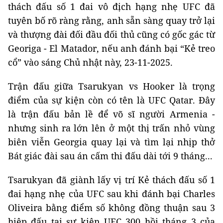
thách đấu số 1 đai vô địch hạng nhẹ UFC đã
tuyên bố rõ ràng rằng, anh sẵn sàng quay trở lại
và thượng đài đối đầu đối thủ cũng có gốc gác từ
Georiga - El Matador, nếu anh đánh bại “Kẻ treo
cổ” vào sáng Chủ nhật này, 23-11-2025.
Trận đấu giữa Tsarukyan vs Hooker là trọng
điểm của sự kiện còn có tên là UFC Qatar. Đây
là trận đấu bản lề để võ sĩ người Armenia -
nhưng sinh ra lớn lên ở một thị trấn nhỏ vùng
biên viễn Georgia quay lại và tìm lại nhịp thở
Bát giác đài sau án cấm thi đấu dài tới 9 tháng...
Tsarukyan đã giành lấy vị trí Kẻ thách đấu số 1
đai hạng nhẹ của UFC sau khi đánh bại Charles
Oliveira bằng điểm số không đồng thuận sau 3
hiệp đấu tại sự kiện UFC 300 hồi tháng 3 của