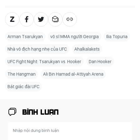
Arman Tsarukyan
võ sĩ MMA người Georgia
Ilia Topuria
Nhà vô địch hạng nhẹ của UFC
Ahalkalakets
UFC Fight Night: Tsarukyan vs. Hooker
Dan Hooker
The Hangman
Ali Bin Hamad al-Attiyah Arena
Bát giác đài UFC
BÌNH LUẬN