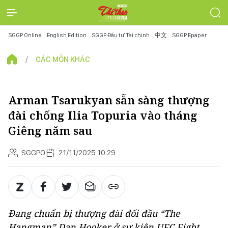
SGGP Online
English Edition
SGGP Đầu tư Tài chính
中文
SGGP Epaper
CÁC MÔN KHÁC
Arman Tsarukyan sẵn sàng thượng
đài chống Ilia Topuria vào tháng
Giêng năm sau
SGGPO
21/11/2025 10:29
Đang chuẩn bị thượng đài đối đầu “The
Hangman” Dan Hooker ở sự kiện UFC Fight