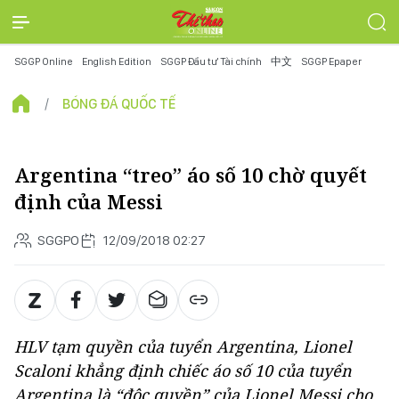
SGGP Online
English Edition
SGGP Đầu tư Tài chính
中文
SGGP Epaper
BÓNG ĐÁ QUỐC TẾ
Argentina “treo” áo số 10 chờ quyết
định của Messi
SGGPO
12/09/2018 02:27
HLV tạm quyền của tuyển Argentina, Lionel
Scaloni khẳng định chiếc áo số 10 của tuyển
Argentina là “độc quyền” của Lionel Messi cho