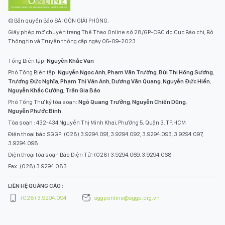
© Bản quyền Báo SÀI GÒN GIẢI PHÓNG.
Giấy phép mở chuyên trang Thể Thao Online số 28/GP-CBC do Cục Báo chí, Bộ
Thông tin và Truyền thông cấp ngày 06-09-2023.
Tổng Biên tập:
Nguyễn Khắc Văn
Phó Tổng Biên tập:
Nguyễn Ngọc Anh
,
Phạm Văn Trường
,
Bùi Thị Hồng Sương
,
Trương Đức Nghĩa
,
Phạm Thị Vân Anh
,
Dương Văn Quang
,
Nguyễn Đức Hiển
,
Nguyễn Khắc Cường
,
Trần Gia Bảo
Phó Tổng Thư ký tòa soạn:
Ngô Quang Trưởng
,
Nguyễn Chiến Dũng
,
Nguyễn Phước Bình
Tòa soạn : 432-434 Nguyễn Thị Minh Khai, Phường 5, Quận 3, TP.HCM
Điện thoại báo SGGP: (028) 3.9294.091, 3.9294.092, 3.9294.093, 3.9294.097,
3.9294.098
Điện thoại tòa soạn Báo Điện Tử: (028) 3.9294.069, 3.9294.068
Fax: (028) 3.9294.083
LIÊN HỆ QUẢNG CÁO :
(028) 3.9294.094
sggponline@sggp.org.vn