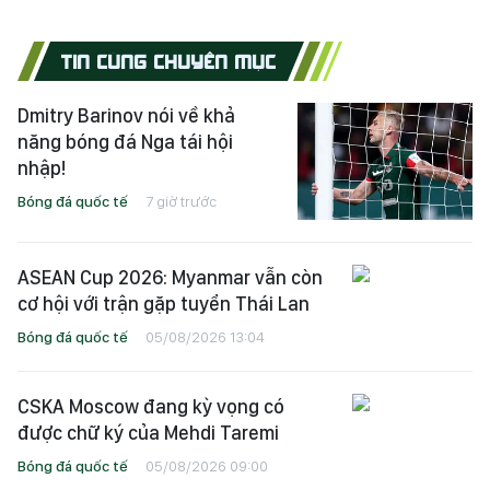
TIN CÙNG CHUYÊN MỤC
Dmitry Barinov nói về khả
năng bóng đá Nga tái hội
nhập!
Bóng đá quốc tế
7 giờ trước
ASEAN Cup 2026: Myanmar vẫn còn
cơ hội với trận gặp tuyển Thái Lan
Bóng đá quốc tế
05/08/2026 13:04
CSKA Moscow đang kỳ vọng có
được chữ ký của Mehdi Taremi
Bóng đá quốc tế
05/08/2026 09:00