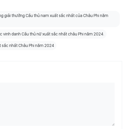
 giải thưởng Cầu thủ nam xuất sắc nhất của Châu Phi năm
ợc vinh danh Cầu thủ nữ xuất sắc nhất châu Phi năm 2024.
 sắc nhất Châu Phi năm 2024