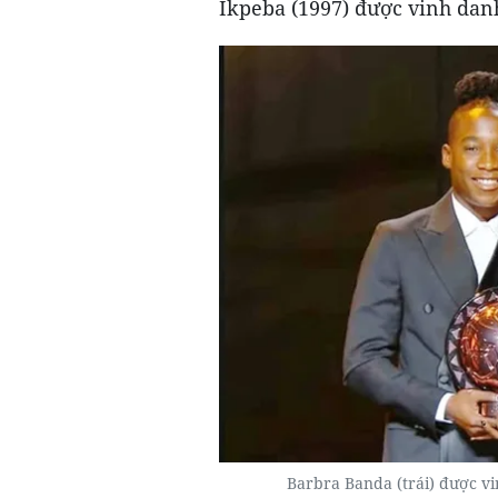
Ikpeba (1997) được vinh dan
Barbra Banda (trái) được v