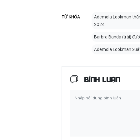
TỪ KHÓA
Ademola Lookman thắng
2024.
Barbra Banda (trái) đư
Ademola Lookman xuất
BÌNH LUẬN