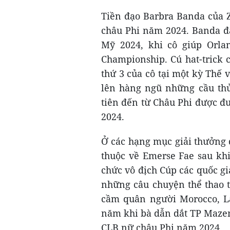
Tiền đạo Barbra Banda của 
châu Phi năm 2024. Banda đ
Mỹ 2024, khi cô giúp Orla
Championship. Cú hat-trick c
thứ 3 của cô tại một kỳ Thế v
lên hàng ngũ những cầu thủ
tiên đến từ Châu Phi được 
2024.
Ở các hạng mục giải thưởng
thuộc về Emerse Fae sau khi
chức vô địch Cúp các quốc gi
những câu chuyện thể thao t
cầm quân người Morocco, 
năm khi bà dẫn dắt TP Mazem
CLB nữ châu Phi năm 2024.