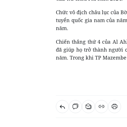
Chức vô địch châu lục của B
tuyển quốc gia nam của năm.
năm.
Chiến thắng thứ 4 của Al Ah
đã giúp họ trở thành người
năm. Trong khi TP Mazembe 