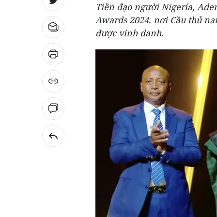
Tiền đạo người Nigeria, Ade
Awards 2024, nơi Cầu thủ na
được vinh danh.