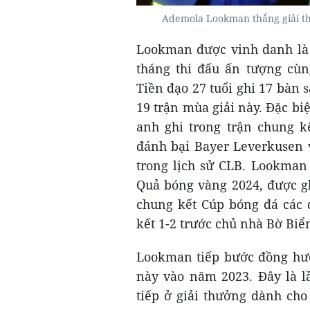
Ademola Lookman thắng giải th
Lookman được vinh danh là 
tháng thi đấu ấn tượng cùng
Tiền đạo 27 tuổi ghi 17 bàn 
19 trận mùa giải này. Đặc biệ
anh ghi trong trận chung k
đánh bại Bayer Leverkusen v
trong lịch sử CLB. Lookman 
Quả bóng vàng 2024, được gh
chung kết Cúp bóng đá các 
kết 1-2 trước chủ nhà Bờ Biể
Lookman tiếp bước đồng hươ
này vào năm 2023. Đây là lầ
tiếp ở giải thưởng dành ch