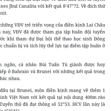
ines Jhul Canalita với kết quả 8’47”72. Về đích thứ
nit.
 những VĐV trẻ triển vọng của điền kinh Lai Châu
 nay, VĐV đã được tham gia tập huấn đội tuyển
ước khi tham dự Đại hội thể thao học sinh Đông
chuẩn bị và tích lũy thể lực tại điểm tập huấn ở
an ngắn, cá nhân Bùi Tuấn Tú giành được huy
tiếp ở Bahrain và Brunei với những kết quả trong
hác nhau.
i đấu tại Brunei, môn điền kinh mang về thêm 1
inh Việt Nam với kết quả tại nội dung 400m rào
uyển thủ đã đạt thông số 52”53. HCV lần này là