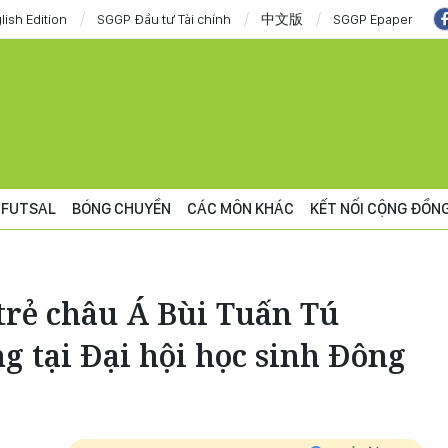
lish Edition
SGGP Đầu tư Tài chính
中文版
SGGP Epaper
FUTSAL
BÓNG CHUYỀN
CÁC MÔN KHÁC
KẾT NỐI CỘNG ĐỒN
trẻ châu Á Bùi Tuấn Tú
 tại Đại hội học sinh Đông