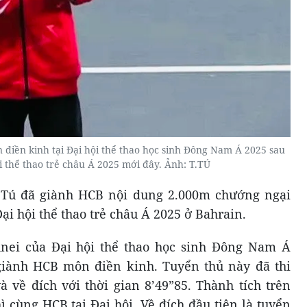
 điền kinh tại Đại hội thể thao học sinh Đông Nam Á 2025 sau
i thể thao trẻ châu Á 2025 mới đây. Ảnh: T.TÚ
 Tú đã giành HCB nội dung 2.000m chướng ngại
ại hội thể thao trẻ châu Á 2025 ở Bahrain.
runei của Đại hội thể thao học sinh Đông Nam Á
 giành HCB môn điền kinh. Tuyển thủ này đã thi
về đích với thời gian 8’49”85. Thành tích trên
ì cùng HCB tại Đại hội. Về đích đầu tiên là tuyển