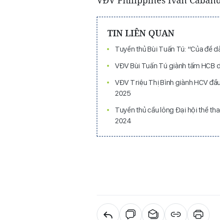
VĐV Philippines Ivan Caband
TIN LIÊN QUAN
Tuyển thủ Bùi Tuấn Tú: “Của để d
VĐV Bùi Tuấn Tú giành tấm HCB duy
VĐV Triệu Thị Bình giành HCV đầu
2025
Tuyển thủ cầu lông Đại hội thể th
2024