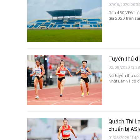
07/08/2026 06:3
Gần 480 VĐV trẻ 
gia 2026 trên sâ
Tuyển thủ đi
02/08/2026 12:28
Nữ tuyển thủ số 
Nhật Bản và cô đ
Quách Thị La
chuẩn bị AS
01/08/2026 11:49