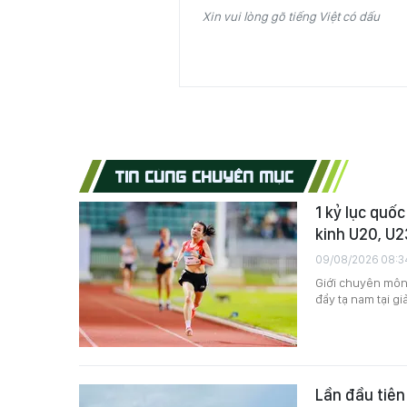
Xin vui lòng gõ tiếng Việt có dấu
TIN CÙNG CHUYÊN MỤC
1 kỷ lục quốc
kinh U20, U2
09/08/2026 08:3
Giới chuyên môn 
đẩy tạ nam tại gi
Lần đầu tiên