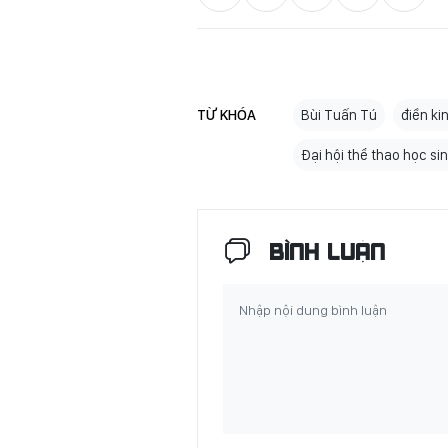
TỪ KHÓA
Bùi Tuấn Tú
điền ki
Đại hội thể thao học 
BÌNH LUẬN