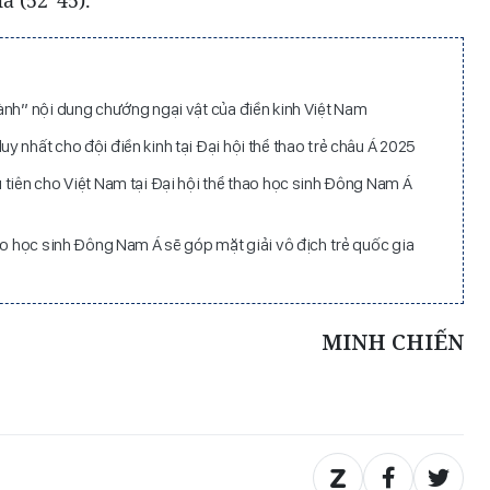
a (52”45).
ành” nội dung chướng ngại vật của điền kinh Việt Nam
 nhất cho đội điền kinh tại Đại hội thể thao trẻ châu Á 2025
 tiên cho Việt Nam tại Đại hội thể thao học sinh Đông Nam Á
ao học sinh Đông Nam Á sẽ góp mặt giải vô địch trẻ quốc gia
MINH CHIẾN